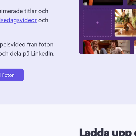
imerade titlar och 
lsedagsvideor
 och 
elsvideo från foton 
och dela på LinkedIn.
d Foton
Ladda upp 