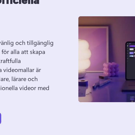
nlig och tillgänglig 
ör alla att skapa 
aftfulla 
videomallar är 
re, lärare och 
ionella videor med 