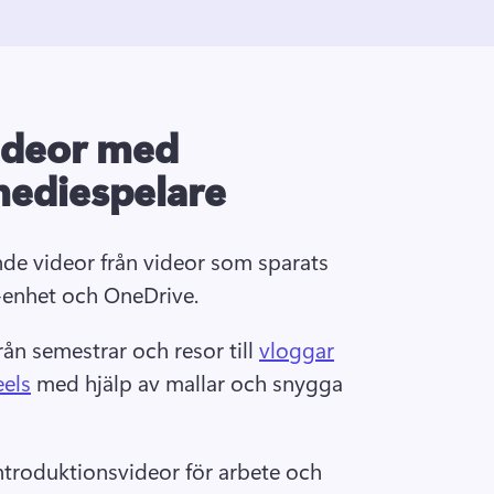
ideor med
ediespelare
e videor från videor som sparats 
enhet och OneDrive.
rån semestrar och resor till 
vloggar
eels
 med hjälp av mallar och snygga 
ntroduktionsvideor för arbete och 