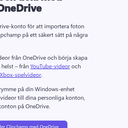
OneDrive
ive-konto för att importera foton 
lipchamp på ett säkert sätt på några 
ideor från OneDrive och börja skapa 
helst – från 
YouTube-videor
 och 
Xbox-spelvideor
. 
trymme på din Windows-enhet 
ideor till dina personliga konton, 
konton på OneDrive.
nder Clipchamp med OneDrive