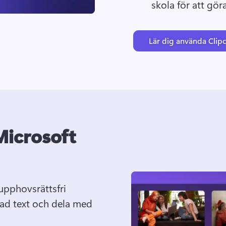
skola för att göra
Lär dig använda Cli
Microsoft
 upphovsrättsfri 
ad text och dela med 