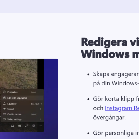
Redigera v
Windows m
Skapa engagerand
på din Windows-
Gör korta klipp f
och 
Instagram R
övergångar. 
Gör personliga i