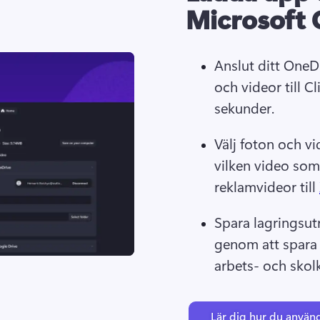
Microsoft 
Anslut ditt OneDr
och videor till C
sekunder.
Välj foton och v
vilken video som 
reklamvideor till 
Spara lagringsu
genom att spara v
arbets- och skol
Lär dig hur du anvä