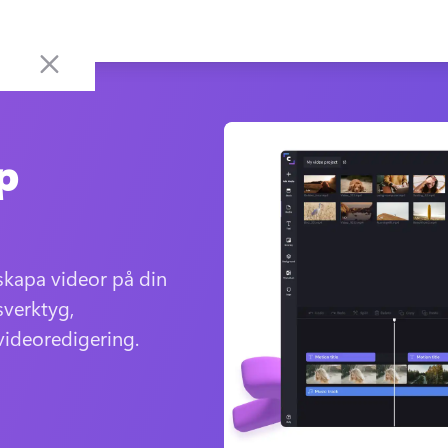
p
kapa videor på din 
verktyg, 
 videoredigering.