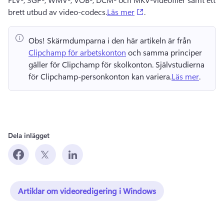
(opens in a new tab)
brett utbud av video-codecs.
Läs mer
. 
Obs!
 Skärmdumparna i den här artikeln är från 
Clipchamp för arbetskonton
 och samma principer 
gäller för Clipchamp för skolkonton. 
Självstudierna 
för Clipchamp-personkonton kan variera.
Läs mer
. 
Dela inlägget
Artiklar om videoredigering i Windows