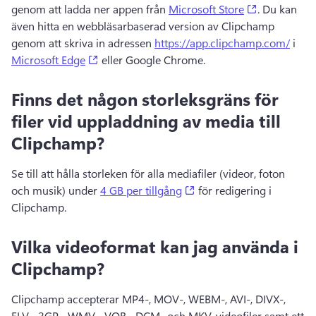
(opens in a
genom att ladda ner appen från 
Microsoft Store
. 
Du kan 
även hitta en webbläsarbaserad version av Clipchamp 
genom att skriva in adressen 
https://app.clipchamp.com/
 i 
(opens in a new tab)
Microsoft Edge
 eller Google Chrome. 
Finns det någon storleksgräns för
filer vid uppladdning av media till
Clipchamp?
Se till att hålla storleken för alla mediafiler (videor, foton 
(opens in a new tab)
och musik) under 
4 GB per tillgång
 för redigering i 
Clipchamp. 
Vilka videoformat kan jag använda i
Clipchamp?
Clipchamp accepterar MP4-, MOV-, WEBM-, AVI-, DIVX-, 
FLV-, 3GP-, WMV-, VOB-, DCM- och MKV-videofiler samt ett 