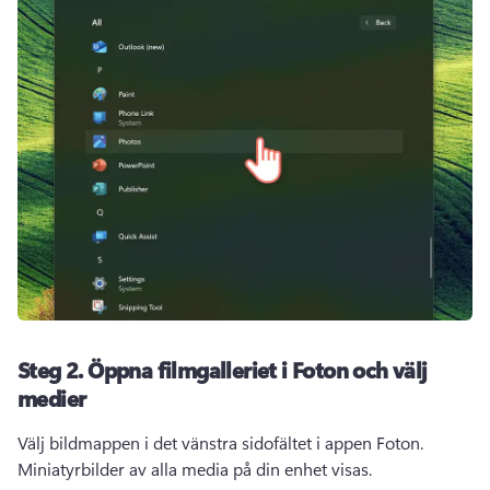
Steg 2.
Öppna filmgalleriet i Foton och välj
medier
Välj bildmappen i det vänstra sidofältet i appen Foton. 
Miniatyrbilder av alla media på din enhet visas.