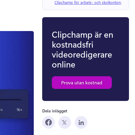
Clipchamp för arbets- och skolkonton
. 
Clipchamp är en
kostnadsfri
videoredigerare
online
Prova utan kostnad
Dela inlägget