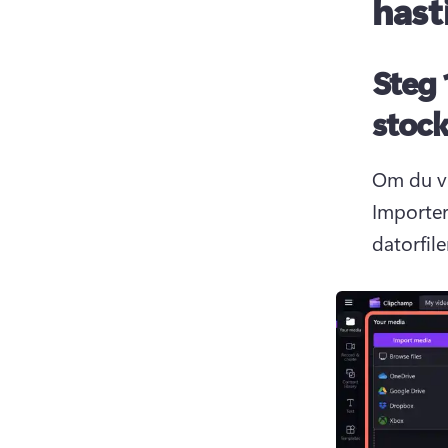
hast
Steg 
stoc
Om du vi
Importer
datorfile