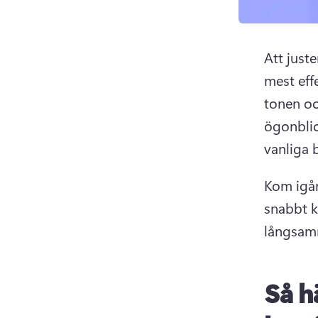
Att just
mest eff
tonen oc
ögonblic
vanliga b
Kom igå
snabbt k
långsamm
Så h