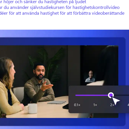
r höjer och sänker du hastigheten på ljudet
r du använder självstudiekursen för hastighetskontrollvideo
déer för att använda hastighet för att förbättra videoberättande