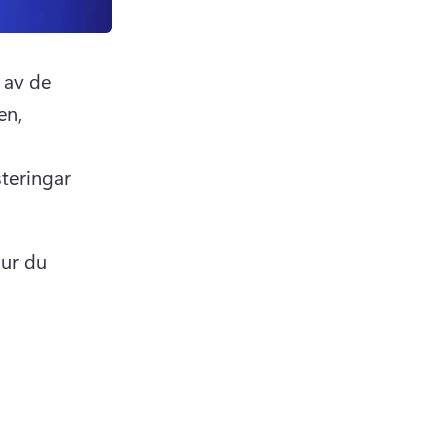
av de 
n, 
teringar 
ur du 