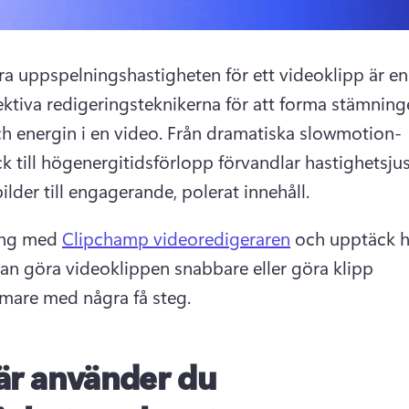
era uppspelningshastigheten för ett videoklipp är en 
ektiva redigeringsteknikerna för att forma stämninge
h energin i en video. 
Från dramatiska slowmotion-
k till högenergitidsförlopp förvandlar hastighetsjus
ilder till engagerande, polerat innehåll. 
ng med 
Clipchamp videoredigeraren
 och upptäck h
an göra videoklippen snabbare eller göra klipp 
are med några få steg. 
är använder du