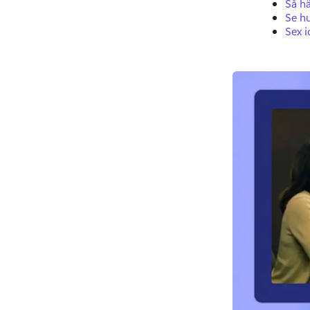
Så hä
Se hu
Sex i