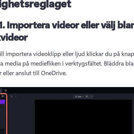
ighetsreglaget
1.
Importera videor eller välj bla
kvideor
ll importera videoklipp eller ljud klickar du på knap
a media på mediefliken i verktygsfältet. 
Bläddra bla
r eller anslut till OneDrive. 