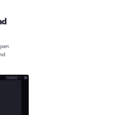
nd
pen 
nd 