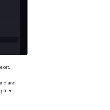
 är också tillgängligt via mediebiblioteket. 
a bland 
 på en 