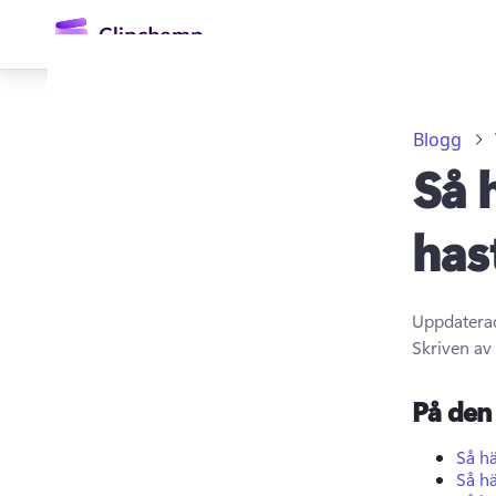
till
huvudinnehåll
Blogg
Så 
has
Uppdatera
Logga in
Skriven av
Prova kostnadsfritt
På den 
Så h
Så hä