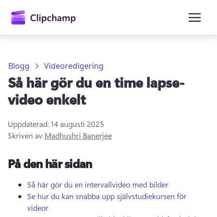
till
huvudinnehåll
Blogg
Videoredigering
Så här gör du en time lapse-
video enkelt
Uppdaterad:
14 augusti 2025
Skriven av
Madhushri Banerjee
Logga in
På den här sidan
Prova kostnadsfritt
Så här gör du en intervallvideo med bilder
Se hur du kan snabba upp självstudiekursen för
videor