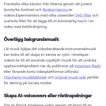
Framkalla olika känslor från tittarna genom att justera 
ljusstyrka, kontrast och 
färgkorrigering
 av 
videon.Experimentera med olika utseenden 
VHS-filter
 och 
svartvita filter för att lägga till en konstnärlig touch i en 
video med tidsfördröjning.
Överlägg bakgrundsmusik
Låt musik hjälpa ditt videoberättande.Instrumentalmusik 
kan bidra till att skapa en känsla av rytm i timelapse-
videon.Se till att använda royaltyfri musik för att undvika 
upphovsrättsproblem när du publicerar på 
Instagram Reels
eller liknande korta videoplattformar.Utforska 
Clipchamp musikbibliotek
 och 
original musik spår
 perfekt 
för delning på sociala medier.
Skapa AI-voiceovers eller röstinspelningar
Gör en filmisk timelapse-video genom att lägga till en 