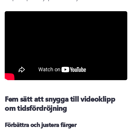
Fem sätt att snygga till videoklipp
om tidsfördröjning
Förbättra och justera färger