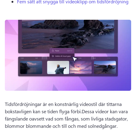
Fem sätt att snygga till videoklipp om tidsfördröjning
Tidsfördröjningar är en konstnärlig videostil där tittarna 
bokstavligen kan se tiden flyga förbi.Dessa videor kan vara 
fängslande oavsett vad som fångas, som livliga stadsgator, 
blommor blommande och till och med solnedgångar.