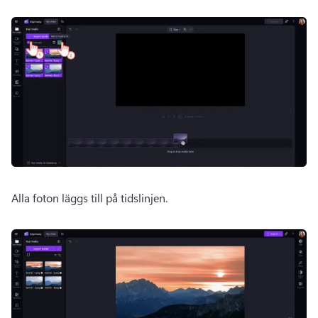
Alla foton läggs till på tidslinjen.