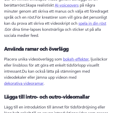
berättarröst.Skapa realistiskt 
AI-voiceovers
 på några 
minuter genom att skriva ett manus och välja ett föredraget 
språk och en röst.För kreatörer som vill göra det personligt 
kan du prova att skriva ett videoskript och 
spela in din röst
.Gör dina time-lapses konstnärliga och sticker ut på alla 
sociala medier feed.
Använda ramar och överlägg
Placera unika videoöverlägg som 
bokeh-effekter
, ljusläckor 
eller linsbloss för att göra ett enkelt tidsförlopp visuellt 
intressant.Du kan också lätta på stämningen med 
videodekaler eller jämna upp videon med 
dekorativa videoramar
.
Lägga till intro- och outro-videomallar
Lägg till en introduktion till ämnet för tidsfördröjning eller 
lägg helt enkelt till en snygg introduktionsvideo som passar 