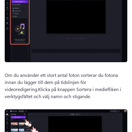
Om du använder ett stort antal foton sorterar du fotona 
innan du lägger till dem på tidslinjen för 
videoredigering.Klicka på knappen Sortera i mediefliken i 
verktygsfältet och välj namn och stigande.