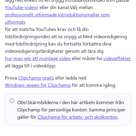
YouTube-videor
 eller din kanal.Välj mellan 
professionellt utformade introduktionsmallar som
utformats
för att matcha YouTubes krav och få din 
tidsfördröjningsvideo att se snygg ut.Med videoredigering 
med tidsfördröjning kan du fortsätta förbättra dina 
videoredigeringsfärdigheter genom att lära dig 
hur man gör ett montage video
 eller måste-ha 
videoeffekter
att lägga till i videoklipp.
Prova 
Clipchamp gratis
 eller ladda ned 
Windows-appen för Clipchamp
 för att komma igång. 
Obs!
Skärmbilderna i den här artikeln kommer från 
Clipchamp för personliga konton. 
Samma principer 
gäller för 
Clipchamp för arbets- och skolkonton
. 