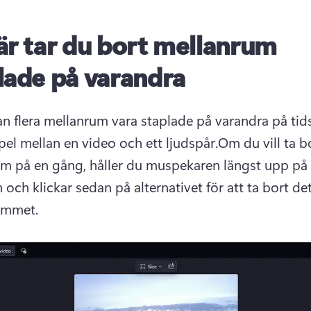
är tar du bort mellanrum
lade på varandra
an flera mellanrum vara staplade på varandra på tidsl
mpel mellan en video och ett ljudspår.
Om du vill ta bo
m på en gång, håller du muspekaren längst upp på 
n och klickar sedan på alternativet för att ta bort det
ummet.