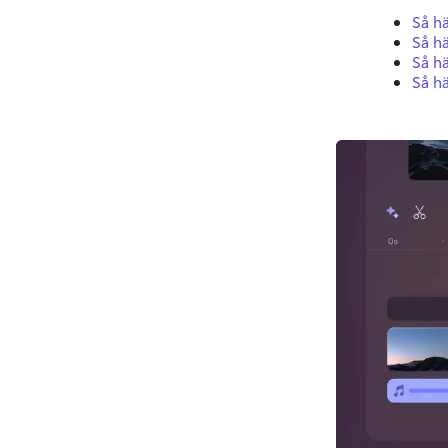
Så hä
Så hä
Så h
Så hä