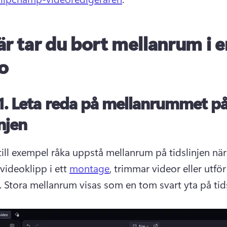
är tar du bort mellanrum i e
o
1.
Leta reda på mellanrummet p
injen
till exempel råka uppstå mellanrum på tidslinjen när
videoklipp i ett 
montage
, trimmar videor eller utför
 
Stora mellanrum visas som en tom svart yta på tids