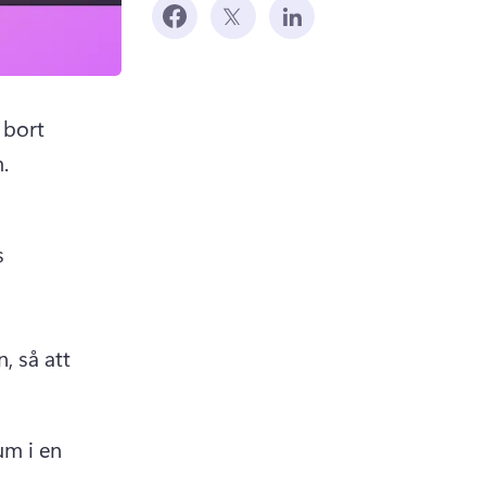
bort 
.
 
 så att 
m i en 