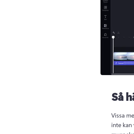
Så h
Vissa me
inte kan 