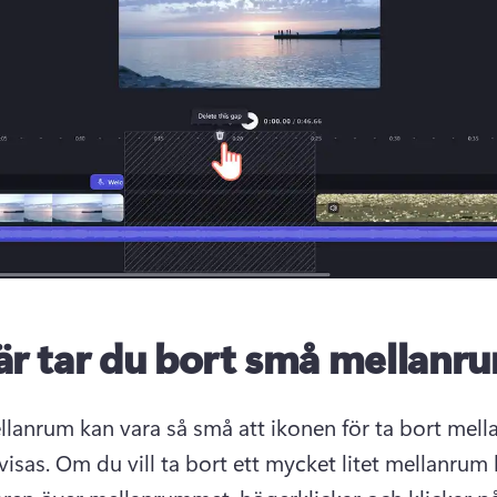
är tar du bort små mellanr
llanrum kan vara så små att ikonen för ta bort mell
visas. 
Om du vill ta bort ett mycket litet mellanrum h