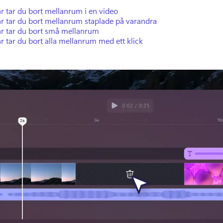
r tar du bort mellanrum i en video
r tar du bort mellanrum staplade på varandra
är tar du bort små mellanrum
r tar du bort alla mellanrum med ett klick