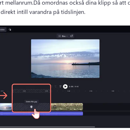
ort mellanrum.
Då omordnas också dina klipp så att d
direkt intill varandra på tidslinjen.