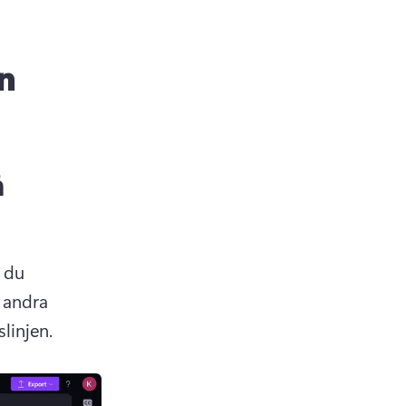
n
å
 du 
 andra 
linjen. 