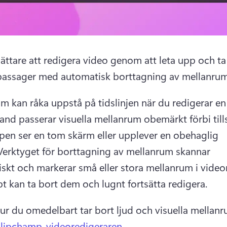
lättare att redigera video genom att leta upp och ta 
assager med automatisk borttagning av mellanrum
m kan råka uppstå på tidslinjen när du redigerar en 
land passerar visuella mellanrum obemärkt förbi tills
en ser en tom skärm eller upplever en obehaglig 
Verktyget för borttagning av mellanrum skannar 
skt och markerar små eller stora mellanrum i videon,
t kan ta bort dem och lugnt fortsätta redigera.
hur du omedelbart tar bort ljud och visuella mellanru
lipchamp-videoredigeraren
. 