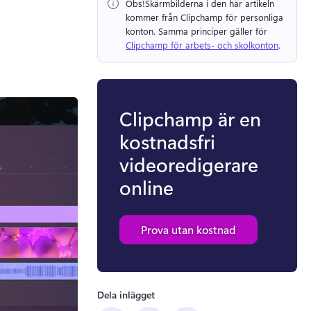
Obs!
Skärmbilderna i den här artikeln 
kommer från Clipchamp för personliga 
konton. 
Samma principer gäller för 
Clipchamp för arbets- och skolkonton
. 
Clipchamp är en
kostnadsfri
videoredigerare
online
Prova utan kostnad
Dela inlägget