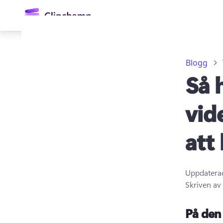
till
huvudinnehåll
Blogg
Så 
vid
att
Logga in
Prova kostnadsfritt
Uppdatera
Skriven av
På den 