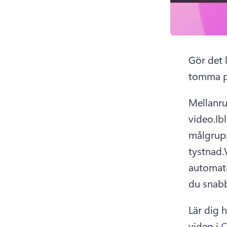
Gör det 
tomma p
Mellanru
video.
Ib
målgrupp
tystnad.
automati
du snabb
Lär dig 
video i 
C