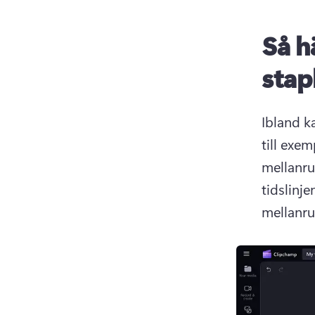
Så h
stap
Ibland k
till exe
mellanru
tidslinje
mellanr