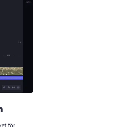
n
t för 