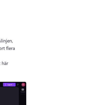
injen, 
rt flera 
 här 