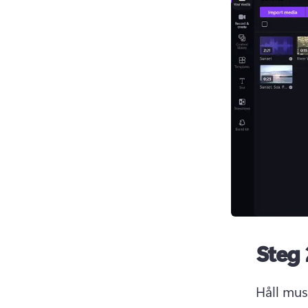
Steg 
Håll mus