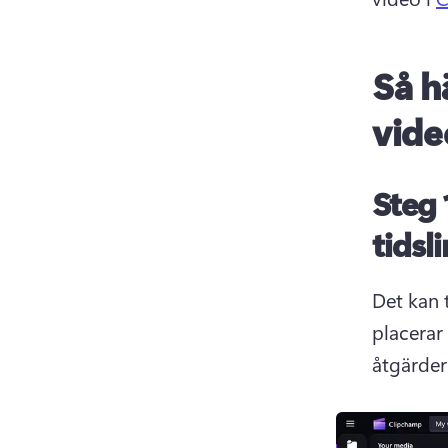
Så h
vide
Steg 
tidsl
Det kan 
placerar 
åtgärder.