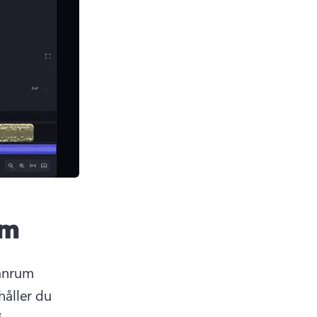
um
anrum 
åller du 