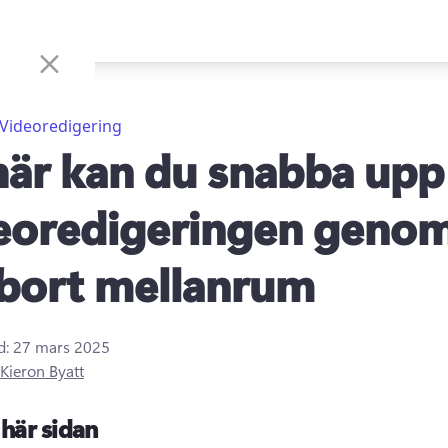
Videoredigering
här kan du snabba upp
eoredigeringen geno
 bort mellanrum
d:
27 mars 2025
Kieron Byatt
här sidan