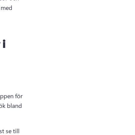
g med 
 i
ppen för 
ök bland 
se till 