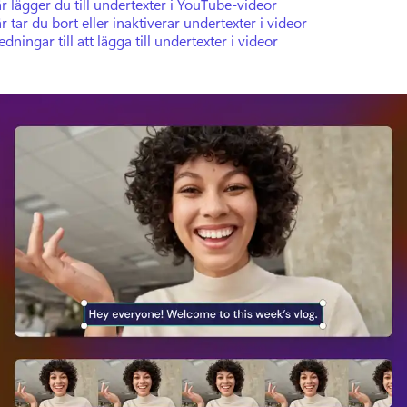
r lägger du till undertexter i YouTube-videor
r tar du bort eller inaktiverar undertexter i videor
edningar till att lägga till undertexter i videor