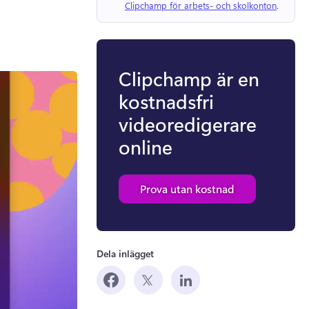
Clipchamp för arbets- och skolkonton
. 
Clipchamp är en
kostnadsfri
videoredigerare
online
Prova utan kostnad
Dela inlägget