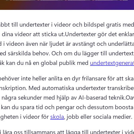
bt till undertexter i videor och bildspel gratis med 
 dina videor att sticka ut.
Undertexter gör det enklare
 i videon även när ljudet är avstängt och underlättar
med särskilda behov. Och om du lägger till undertext
råk kan du nå en global publik med 
undertextgenera
höver inte heller anlita en dyr frilansare för att ska
nskription. 
Med automatiska undertexter transkriber
 några sekunder med hjälp av AI-baserad teknik.
Oav
 kan du spara tid och pengar och dessutom boosta 
igheten i videor för 
skola
, jobb eller sociala medier. 
 lära oss tillsammans att lägga till undertexter i vid