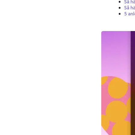
Så hä
Så hä
5 anl