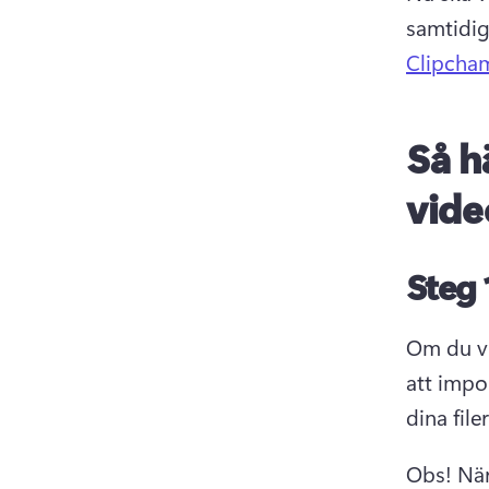
samtidig
Clipcha
Så h
vide
Steg 
Om du vi
att impo
dina file
Obs! När