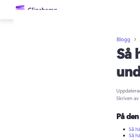
till
huvudinnehåll
Blogg
Så h
und
Uppdatera
Logga in
Skriven av
Prova kostnadsfritt
På den 
Så hä
Så hä