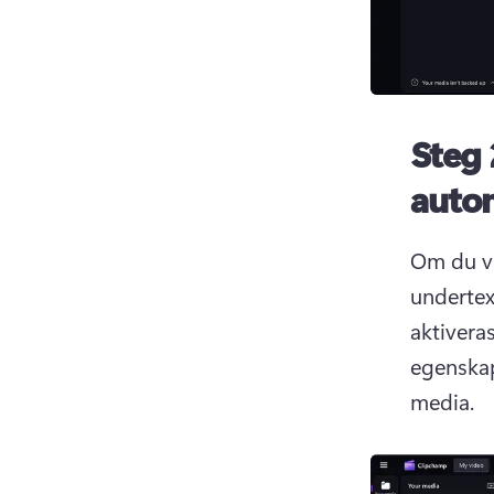
Steg 
auto
Om du vil
undertex
aktiveras
egenska
media. 