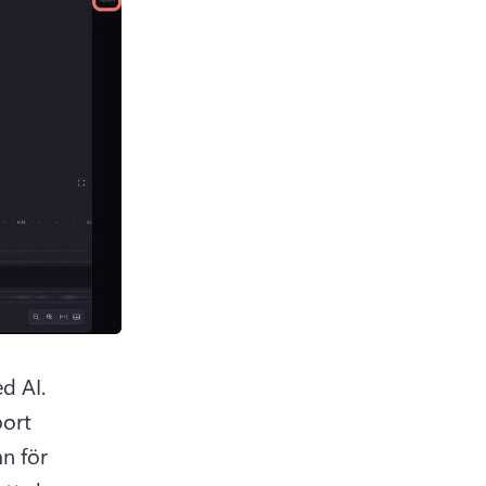
Ett popup-fönster visas med alternativ för undertextning med AI. 
ort 
 för 