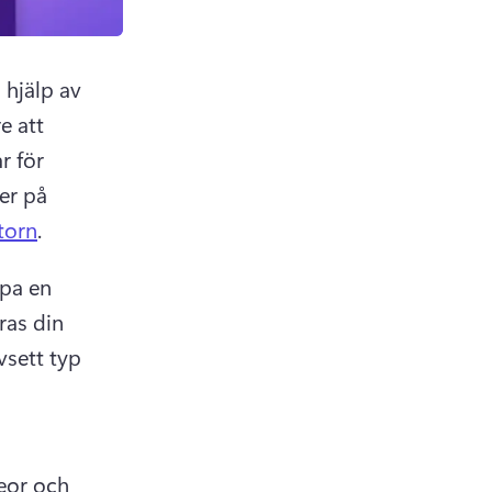
hjälp av 
 att 
 för 
er på 
torn
. 
pa en 
as din 
sett typ 
eor och 