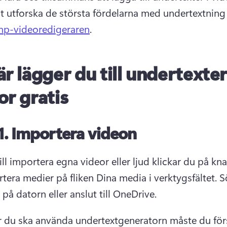
t utforska de största fördelarna med undertextnin
mp-videoredigeraren
. 
är lägger du till undertexter
or gratis
1.
Importera videon
ll importera egna videor eller ljud klickar du på kna
rtera medier på fliken Dina media i verktygsfältet. S
r på datorn eller anslut till OneDrive. 
 du ska använda undertextgeneratorn måste du först 