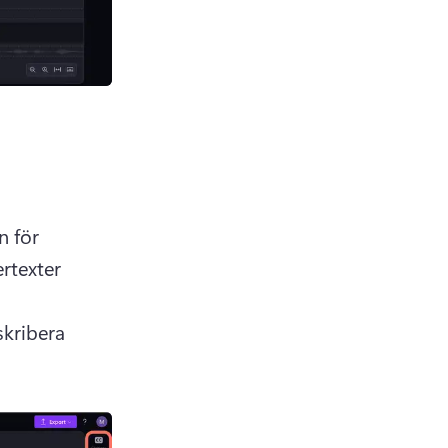
 för 
texter 
kribera 