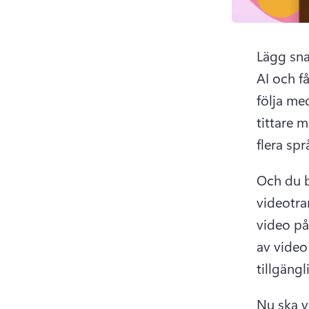
Lägg snab
AI och få
följa med
tittare 
flera sp
Och du be
videotra
video på
av video
tillgängl
Nu ska vi