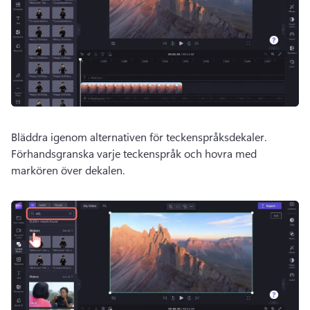
Bläddra igenom alternativen för teckenspråksdekaler. 
Förhandsgranska varje teckenspråk och hovra med 
markören över dekalen.