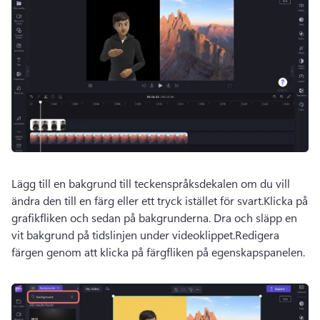
Lägg till en bakgrund till teckenspråksdekalen om du vill 
ändra den till en färg eller ett tryck istället för svart.
Klicka på 
grafikfliken och sedan på bakgrunderna. 
Dra och släpp en 
vit bakgrund på tidslinjen under videoklippet.
Redigera 
färgen genom att klicka på färgfliken på egenskapspanelen.