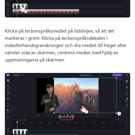
Klicka på teckenspråksmediet på tidslinjen, så att det 
markeras i grönt. 
Klicka på teckenspråksdekalen i 
videoförhandsgranskningen och dra mediet till höger eller 
vänster sida av skärmen, centrera mediet med hjälp av 
uppmaningarna på skärmen. 