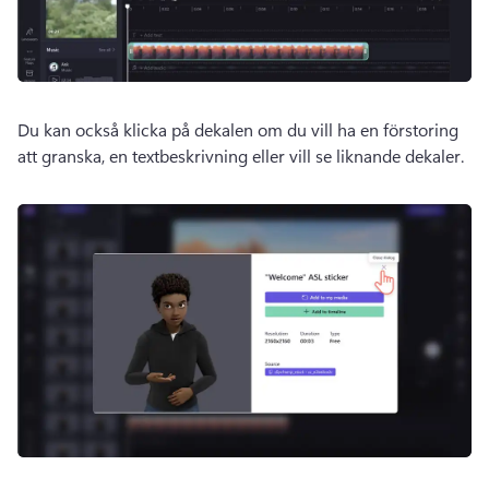
Du kan också klicka på dekalen om du vill ha en förstoring 
att granska, en textbeskrivning eller vill se liknande dekaler.