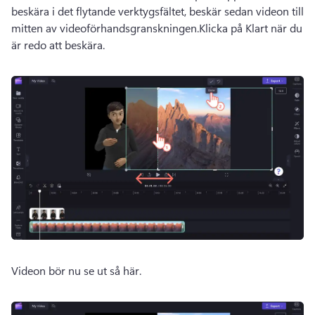
beskära i det flytande verktygsfältet, beskär sedan videon till 
mitten av videoförhandsgranskningen.
Klicka på Klart när du 
är redo att beskära.
Videon bör nu se ut så här.