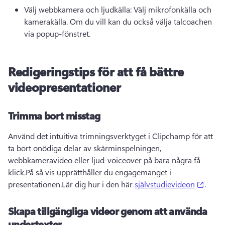
Välj webbkamera och ljudkälla: Välj mikrofonkälla och 
kamerakälla. Om du vill kan du också välja 
talcoachen
via popup-fönstret. 
Redigeringstips för att få bättre
videopresentationer
Trimma bort misstag
Använd det intuitiva trimningsverktyget i Clipchamp för att 
ta bort onödiga delar av skärminspelningen, 
webbkameravideo eller ljud-voiceover på bara några få 
klick.På så vis upprätthåller du engagemanget i 
(open
presentationen.Lär dig hur i den här 
självstudievideon
. 
Skapa tillgängliga videor genom att använda
undertexter