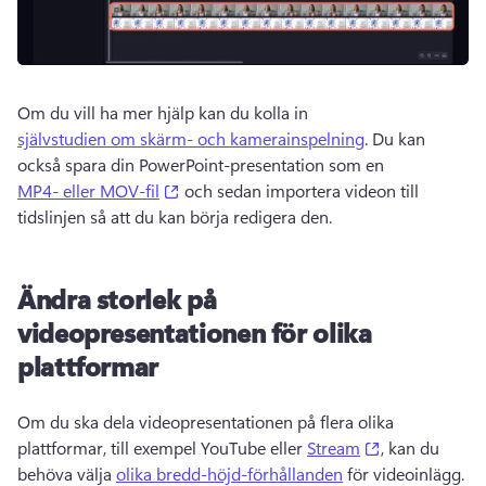
Om du vill ha mer hjälp kan du kolla in 
självstudien om skärm- och kamerainspelning
. Du kan 
också spara din PowerPoint-presentation som en 
(opens in a new tab)
MP4- eller MOV-fil
 och sedan importera videon till 
tidslinjen så att du kan börja redigera den. 
Ändra storlek på
videopresentationen för olika
plattformar
Om du ska dela videopresentationen på flera olika 
(opens in a n
plattformar, till exempel YouTube eller 
Stream
, kan du 
behöva välja 
olika bredd-höjd-förhållanden
 för videoinlägg. 