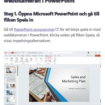
webbkameran i PowerPoint
Steg 1. Öppna Microsoft PowerPoint och gå till
fliken Spela in
(opens in a new tab)
Gå till 
PowerPoint-programmet
 för att börja spela in med 
webbkameran i PowerPoint. Klicka sedan på fliken Spela, så 
visas inspelningsalternativen.