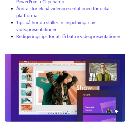
PowerPoint i Clipchamp
Ändra storlek på videopresentationen för olika
plattformar
Tips på hur du ställer in inspelningar av
videopresentationer
Redigeringstips för att få bättre videopresentationer