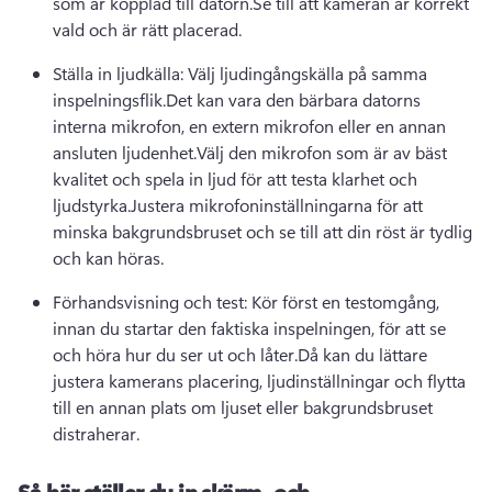
som är kopplad till datorn.Se till att kameran är korrekt 
vald och är rätt placerad.
Ställa in ljudkälla: Välj ljudingångskälla på samma 
inspelningsflik.Det kan vara den bärbara datorns 
interna mikrofon, en extern mikrofon eller en annan 
ansluten ljudenhet.Välj den mikrofon som är av bäst 
kvalitet och spela in ljud för att testa klarhet och 
ljudstyrka.Justera mikrofoninställningarna för att 
minska bakgrundsbruset och se till att din röst är tydlig 
och kan höras.
Förhandsvisning och test: Kör först en testomgång, 
innan du startar den faktiska inspelningen, för att se 
och höra hur du ser ut och låter.Då kan du lättare 
justera kamerans placering, ljudinställningar och flytta 
till en annan plats om ljuset eller bakgrundsbruset 
distraherar.
Så här ställer du in skärm- och