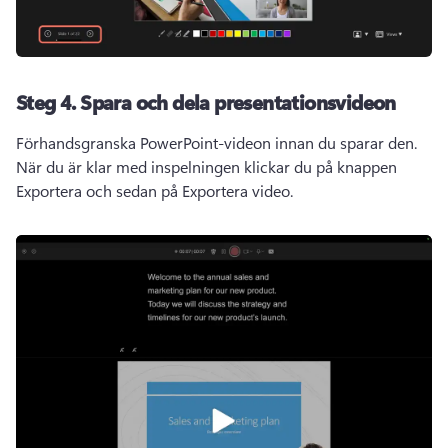
Steg 4. Spara och dela presentationsvideon
Förhandsgranska PowerPoint-videon innan du sparar den. 
När du är klar med inspelningen klickar du på knappen 
Exportera och sedan på Exportera video. 