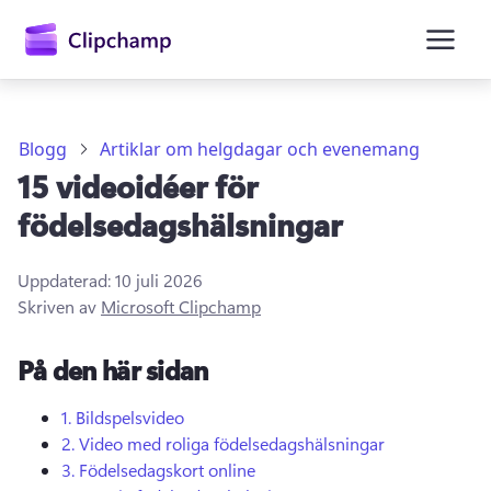
till
huvudinnehåll
Blogg
Artiklar om helgdagar och evenemang
15 videoidéer för
födelsedagshälsningar
Uppdaterad:
10 juli 2026
Skriven av
Microsoft Clipchamp
Logga in
På den här sidan
Prova kostnadsfritt
1.
Bildspelsvideo
2.
Video med roliga födelsedagshälsningar
3.
Födelsedagskort online