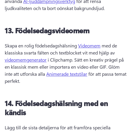
använda 
AI-ljuddämpningsverktyg
 för att rensa 
ljudkvaliteten och ta bort oönskat bakgrundsljud. 
13.
Födelsedagsvideomem
Skapa en rolig födelsedagshälsning 
Videomem
 med de 
klassiska svarta fälten och textblocket vit med hjälp av 
videomemgenerator
 i Clipchamp. 
Sätt en kreativ prägel på 
en klassisk mem eller importera en video eller GIF. 
Glöm 
inte att utforska alla 
Animerade textstilar
 för att passa temat 
perfekt. 
14.
Födelsedagshälsning med en
kändis
Lägg till de sista detaljerna för att framföra speciella 