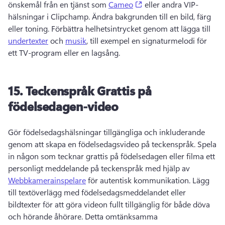
(opens in a new tab)
önskemål från en tjänst som 
Cameo
 eller andra VIP-
hälsningar i Clipchamp. 
Ändra bakgrunden till en bild, färg 
eller toning. 
Förbättra helhetsintrycket genom att lägga till 
undertexter
 och 
musik
, till exempel en signaturmelodi för 
ett TV-program eller en lagsång. 
15.
Teckenspråk Grattis på
födelsedagen-video
Gör födelsedagshälsningar tillgängliga och inkluderande 
genom att skapa en födelsedagsvideo på teckenspråk. 
Spela 
in någon som tecknar grattis på födelsedagen eller filma ett 
personligt meddelande på teckenspråk med hjälp av 
Webbkamerainspelare
 för autentisk kommunikation. 
Lägg 
till textöverlägg med födelsedagsmeddelandet eller 
bildtexter för att göra videon fullt tillgänglig för både döva 
och hörande åhörare. 
Detta omtänksamma 