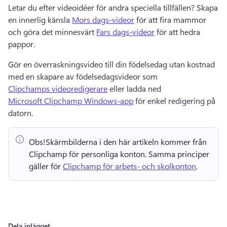
Letar du efter videoidéer för andra speciella tillfällen? 
Skapa 
en innerlig känsla 
Mors dags-videor
 för att fira mammor 
och göra det minnesvärt 
Fars dags-videor
 för att hedra 
pappor. 
Gör en överraskningsvideo till din födelsedag utan kostnad 
med en skapare av födelsedagsvideor som 
Clipchamps videoredigerare
 eller ladda ned 
Microsoft Clipchamp Windows-app
 för enkel redigering på 
datorn. 
Obs!
Skärmbilderna i den här artikeln kommer från 
Clipchamp för personliga konton. 
Samma principer 
gäller för 
Clipchamp för arbets- och skolkonton
. 
Dela inlägget