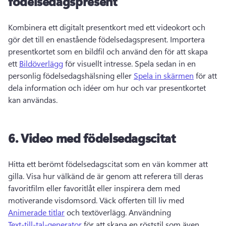
födelsedagspresent
Kombinera ett digitalt presentkort med ett videokort och 
gör det till en enastående födelsedagspresent. 
Importera 
presentkortet som en bildfil och använd den för att skapa 
ett 
Bildöverlägg
 för visuellt intresse. 
Spela sedan in en 
personlig födelsedagshälsning eller 
Spela in skärmen
 för att 
dela information och idéer om hur och var presentkortet 
kan användas. 
6.
Video med födelsedagscitat
Hitta ett berömt födelsedagscitat som en vän kommer att 
gilla. 
Visa hur välkänd de är genom att referera till deras 
favoritfilm eller favoritlåt eller inspirera dem med 
motiverande visdomsord. 
Väck offerten till liv med 
Animerade titlar
 och textöverlägg. 
Användning 
Text-till-tal-generator
 för att skapa en röststil som även 