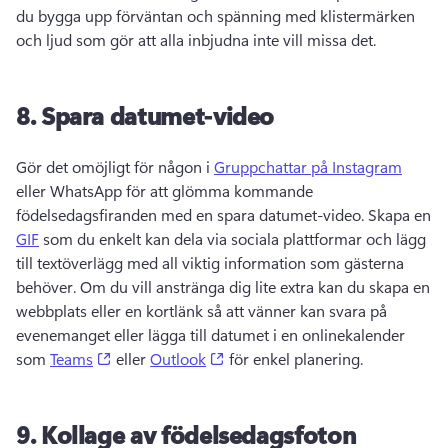
du bygga upp förväntan och spänning med klistermärken 
och ljud som gör att alla inbjudna inte vill missa det. 
8.
Spara datumet-video
Gör det omöjligt för någon i 
Gruppchattar på Instagram
eller WhatsApp för att glömma kommande 
födelsedagsfiranden med en spara datumet-video. 
Skapa en 
GIF
 som du enkelt kan dela via sociala plattformar och lägg 
till textöverlägg med all viktig information som gästerna 
behöver. 
Om du vill anstränga dig lite extra kan du skapa en 
webbplats eller en kortlänk så att vänner kan svara på 
evenemanget eller lägga till datumet i en onlinekalender 
(opens in a new tab)
(opens in a new tab)
som 
Teams
 eller 
Outlook
 för enkel planering. 
9.
Kollage av födelsedagsfoton