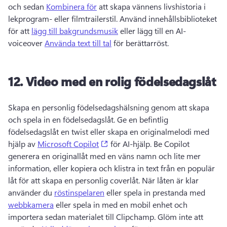
och sedan 
Kombinera för
 att skapa vännens livshistoria i 
lekprogram- eller filmtrailerstil. 
Använd innehållsbiblioteket 
för att 
lägg till bakgrundsmusik
 eller lägg till en AI-
voiceover 
Använda text till tal
 för berättarröst. 
12.
Video med en rolig födelsedagslåt
Skapa en personlig födelsedagshälsning genom att skapa 
och spela in en födelsedagslåt. 
Ge en befintlig 
födelsedagslåt en twist eller skapa en originalmelodi med 
(opens in a new tab)
hjälp av 
Microsoft Copilot
 för AI-hjälp. 
Be Copilot 
generera en originallåt med en väns namn och lite mer 
information, eller kopiera och klistra in text från en populär 
låt för att skapa en personlig coverlåt. 
När låten är klar 
använder du 
röstinspelaren
 eller spela in prestanda med 
webbkamera
 eller spela in med en mobil enhet och 
importera sedan materialet till Clipchamp. 
Glöm inte att 