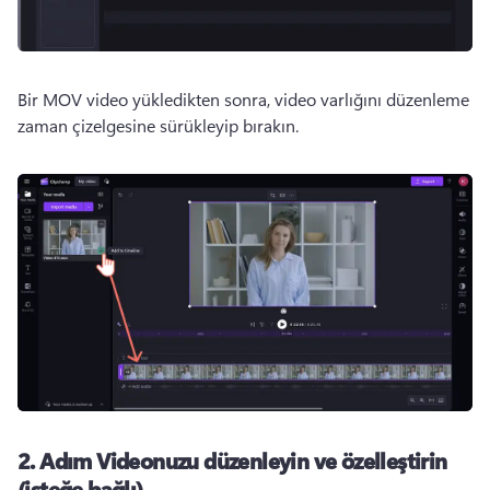
Bir MOV video yükledikten sonra, video varlığını düzenleme 
zaman çizelgesine sürükleyip bırakın. 
2. Adım
Videonuzu düzenleyin ve özelleştirin
(isteğe bağlı)