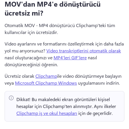
MOV'dan MP4'e dönüştürücü
ücretsiz mi?
Otomatik MOV - MP4 dönüştürücü Clipchamp'teki tüm 
kullanıcılar için ücretsizdir. 
Video ayarlarını ve formatlarını özelleştirmek için daha fazla 
yol mu arıyorsunuz? 
Video transkriptlerini otomatik olarak
nasıl oluşturacağınızı ve 
MP4'leri GIF'lere
 nasıl 
dönüştüreceğinizi öğrenin. 
Ücretsiz olarak 
Clipchamp
ile video dönüştürmeye başlayın 
veya 
Microsoft Clipchamp Windows
 uygulamasını indirin. 
Dikkat!
 Bu makaledeki ekran görüntüleri kişisel 
hesaplar için Clipchamp'ten alınmıştır. 
Aynı ilkeler 
Clipchamp iş ve okul hesapları
 için de geçerlidir. 