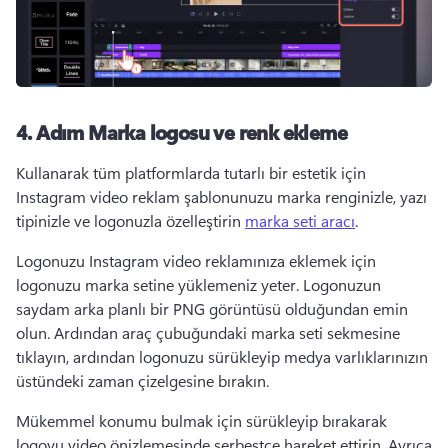
4. Adım
Marka logosu ve renk ekleme
Kullanarak tüm platformlarda tutarlı bir estetik için 
Instagram video reklam şablonunuzu marka renginizle, yazı 
tipinizle ve logonuzla özelleştirin 
marka seti aracı
. 
Logonuzu Instagram video reklamınıza eklemek için 
logonuzu marka setine yüklemeniz yeter. 
Logonuzun 
saydam arka planlı bir PNG görüntüsü olduğundan emin 
olun. 
Ardından araç çubuğundaki marka seti sekmesine 
tıklayın, ardından logonuzu sürükleyip medya varlıklarınızın 
üstündeki zaman çizelgesine bırakın. 
Mükemmel konumu bulmak için sürükleyip bırakarak 
logoyu video önizlemesinde serbestçe hareket ettirin. 
Ayrıca 