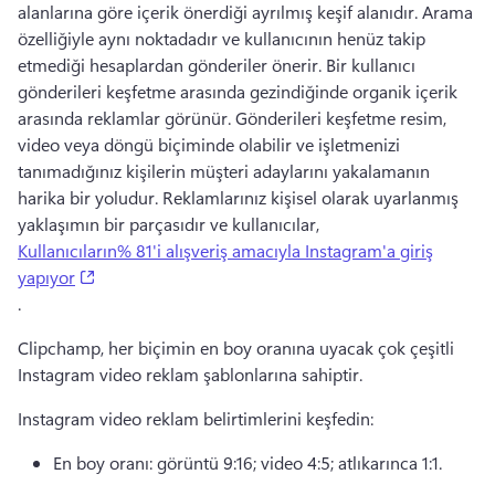
alanlarına göre içerik önerdiği ayrılmış keşif alanıdır. 
Arama 
özelliğiyle aynı noktadadır ve kullanıcının henüz takip 
etmediği hesaplardan gönderiler önerir. 
Bir kullanıcı 
gönderileri keşfetme arasında gezindiğinde organik içerik 
arasında reklamlar görünür. 
Gönderileri keşfetme resim, 
video veya döngü biçiminde olabilir ve işletmenizi 
tanımadığınız kişilerin müşteri adaylarını yakalamanın 
harika bir yoludur. 
Reklamlarınız kişisel olarak uyarlanmış 
yaklaşımın bir parçasıdır ve kullanıcılar, 
Kullanıcıların% 81'i alışveriş amacıyla Instagram'a giriş
(opens in a new tab)
yapıyor
. 
Clipchamp, her biçimin en boy oranına uyacak çok çeşitli 
Instagram video reklam şablonlarına sahiptir. 
Instagram video reklam belirtimlerini keşfedin:
En boy oranı: görüntü 9:16; video 4:5; atlıkarınca 1:1. 