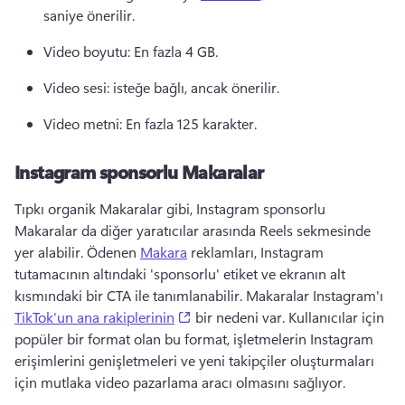
saniye önerilir. 
Video boyutu: En fazla 4 GB. 
Video sesi: isteğe bağlı, ancak önerilir. 
Video metni: En fazla 125 karakter. 
Instagram sponsorlu Makaralar
Tıpkı organik Makaralar gibi, Instagram sponsorlu 
Makaralar da diğer yaratıcılar arasında Reels sekmesinde 
yer alabilir. 
Ödenen 
Makara
 reklamları, Instagram 
tutamacının altındaki 'sponsorlu' etiket ve ekranın alt 
kısmındaki bir CTA ile tanımlanabilir. 
Makaralar Instagram'ı 
(opens in a new tab)
TikTok'un ana rakiplerinin
 bir nedeni var. 
Kullanıcılar için 
popüler bir format olan bu format, işletmelerin Instagram 
erişimlerini genişletmeleri ve yeni takipçiler oluşturmaları 
için mutlaka video pazarlama aracı olmasını sağlıyor. 