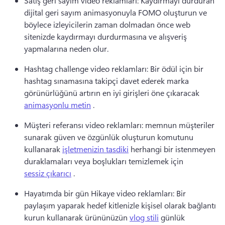
Satış geri sayım video reklamları: Kaydırmayı durduran 
dijital geri sayım animasyonuyla FOMO oluşturun ve 
böylece izleyicilerin zaman dolmadan önce web 
sitenizde kaydırmayı durdurmasına ve alışveriş 
yapmalarına neden olur. 
Hashtag challenge video reklamları: Bir ödül için bir 
hashtag sınamasına takipçi davet ederek marka 
görünürlüğünü artırın en iyi girişleri öne çıkaracak 
animasyonlu metin
 . 
Müşteri referansı video reklamları: memnun müşteriler 
sunarak güven ve özgünlük oluşturun komutunu 
kullanarak 
işletmenizin tasdiki
 herhangi bir istenmeyen 
duraklamaları veya boşlukları temizlemek için 
sessiz çıkarıcı
 . 
Hayatımda bir gün Hikaye video reklamları: Bir 
paylaşım yaparak hedef kitlenizle kişisel olarak bağlantı 
kurun kullanarak ürününüzün 
vlog stili
 günlük 