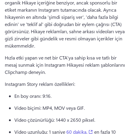
organik Hikaye içeriğine benziyor, ancak sponsorlu bir 
etiket markanın Instagram tutamacında olacak. 
Ayrıca 
hikayenin en altında 'şimdi sipariş ver', 'daha fazla bilgi 
edinin' ve 'teklif al' gibi doğrudan bir eylem çağrısı (CTA) 
görürsünüz. 
Hikaye reklamları, sahne arkası videoları veya 
gizli zirveler gibi gündelik ve resmi olmayan içerikler için 
mükemmeldir. 
Hızla etki yapan ve net bir CTA'ya sahip kısa ve tatlı bir 
mesaj sunmak için Instagram Hikayesi reklam şablonlarını 
Clipchamp deneyin. 
Instagram Story reklam özellikleri:
En boy oranı: 9:16. 
Video biçimi: MP4, MOV veya GIF. 
Video çözünürlüğü: 1440 x 2650 piksel. 
(opens in a new tab
Video uzunluğu: 1 saniye 
60 dakika,
 en fazla 10 