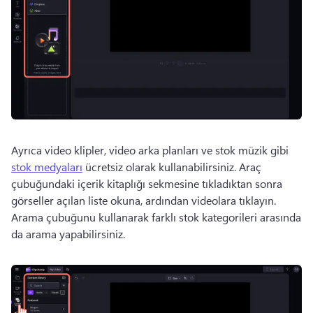
Ayrıca video klipler, video arka planları ve stok müzik gibi 
stok medyaları
 ücretsiz olarak kullanabilirsiniz. 
Araç 
çubuğundaki içerik kitaplığı sekmesine tıkladıktan sonra 
görseller açılan liste okuna, ardından videolara tıklayın. 
Arama çubuğunu kullanarak farklı stok kategorileri arasında 
da arama yapabilirsiniz.