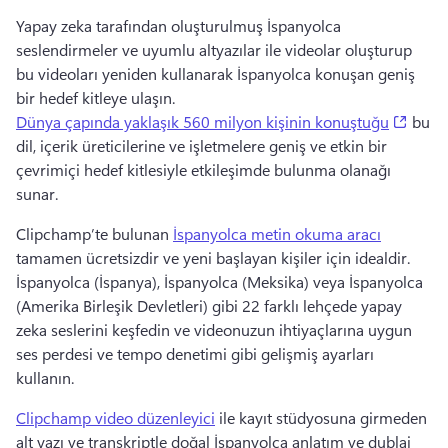
Yapay zeka tarafından oluşturulmuş İspanyolca 
seslendirmeler ve uyumlu altyazılar ile videolar oluşturup 
bu videoları yeniden kullanarak İspanyolca konuşan geniş 
bir hedef kitleye ulaşın.
(open
Dünya çapında yaklaşık 560 milyon kişinin konuştuğu
 bu 
dil, içerik üreticilerine ve işletmelere geniş ve etkin bir 
çevrimiçi hedef kitlesiyle etkileşimde bulunma olanağı 
sunar. 
Clipchamp’te bulunan 
İspanyolca metin okuma aracı
tamamen ücretsizdir ve yeni başlayan kişiler için idealdir. 
İspanyolca (İspanya), İspanyolca (Meksika) veya İspanyolca 
(Amerika Birleşik Devletleri) gibi 22 farklı lehçede yapay 
zeka seslerini keşfedin ve videonuzun ihtiyaçlarına uygun 
ses perdesi ve tempo denetimi gibi gelişmiş ayarları 
kullanın.
Clipchamp video düzenleyici
 ile kayıt stüdyosuna girmeden 
alt yazı ve transkriptle doğal İspanyolca anlatım ve dublaj 