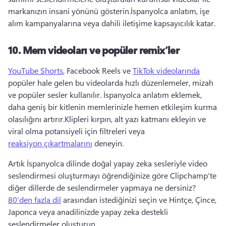
markanızın insani yönünü gösterin.
İspanyolca anlatım, işe 
alım kampanyalarına veya dahili iletişime kapsayıcılık katar.
10.
Mem videoları ve popüler remix’ler
YouTube Shorts
, Facebook Reels ve 
TikTok videolarında
popüler hale gelen bu videolarda hızlı düzenlemeler, mizah 
ve popüler sesler kullanılır. 
İspanyolca anlatım eklemek, 
daha geniş bir kitlenin memlerinizle hemen etkileşim kurma 
olasılığını artırır.
Klipleri kırpın, alt yazı katmanı ekleyin ve 
viral olma potansiyeli için filtreleri veya 
reaksiyon çıkartmalarını
 deneyin. 
Artık İspanyolca dilinde doğal yapay zeka sesleriyle video 
seslendirmesi oluşturmayı öğrendiğinize göre Clipchamp’te 
diğer dillerde de seslendirmeler yapmaya ne dersiniz?
80’den fazla dil
 arasından istediğinizi seçin ve Hintçe, Çince, 
Japonca veya anadilinizde yapay zeka destekli 
seslendirmeler oluşturun. 