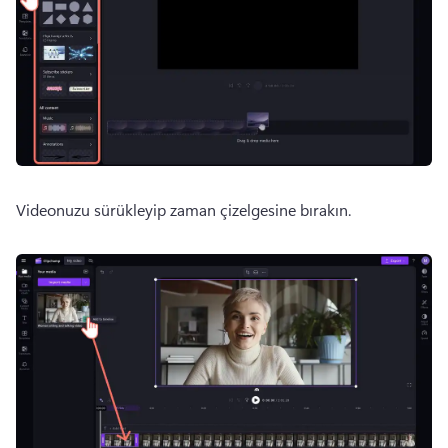
Videonuzu sürükleyip zaman çizelgesine bırakın.