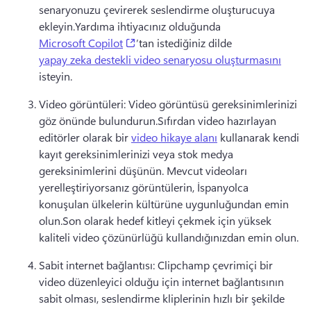
senaryonuzu çevirerek seslendirme oluşturucuya 
ekleyin.
Yardıma ihtiyacınız olduğunda 
(opens in a new tab)
Microsoft Copilot
’tan istediğiniz dilde 
yapay zeka destekli video senaryosu oluşturmasını
isteyin. 
Video görüntüleri: Video görüntüsü gereksinimlerinizi 
göz önünde bulundurun.
Sıfırdan video hazırlayan 
editörler olarak bir 
video hikaye alanı
 kullanarak kendi 
kayıt gereksinimlerinizi veya stok medya 
gereksinimlerini düşünün. 
Mevcut videoları 
yerelleştiriyorsanız görüntülerin, İspanyolca 
konuşulan ülkelerin kültürüne uygunluğundan emin 
olun.
Son olarak hedef kitleyi çekmek için yüksek 
kaliteli video çözünürlüğü kullandığınızdan emin olun.
Sabit internet bağlantısı: Clipchamp çevrimiçi bir 
video düzenleyici olduğu için internet bağlantısının 
sabit olması, seslendirme kliplerinin hızlı bir şekilde 