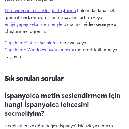
Tüm video için transkript oluşturma
 hakkında daha fazla 
ipucu ile videonuzun izlenme sayısını artırın veya 
en iyi yapay zeka istemleriyle
 daha hızlı video senaryosu 
oluşturmayı öğrenin. 
Clipchamp’i ücretsiz olarak
 deneyin veya 
Clipchamp Windows uygulamasını
 indirerek kullanmaya 
başlayın. 
Sık sorulan sorular
İspanyolca metin seslendirmem için
hangi İspanyolca lehçesini
seçmeliyim?
Hedef kitlenize göre değişir.
İspanya'daki izleyiciler için 