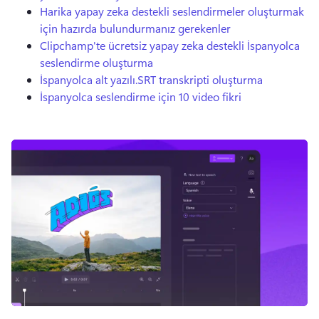
Harika yapay zeka destekli seslendirmeler oluşturmak
için hazırda bulundurmanız gerekenler
Clipchamp'te ücretsiz yapay zeka destekli İspanyolca
seslendirme oluşturma
İspanyolca alt yazılı
.SRT transkripti oluşturma
İspanyolca seslendirme için 10 video fikri