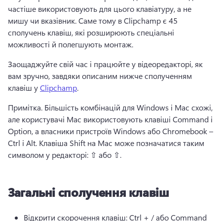
частіше використовують для цього клавіатуру, а не 
мишу чи вказівник. 
Саме тому в Clipchamp є 45 
сполучень клавіш, які розширюють спеціальні 
можливості й полегшують монтаж. 
Заощаджуйте свій час і працюйте у відеоредакторі, як 
вам зручно, завдяки описаним нижче сполученням 
клавіш у 
Clipchamp
. 
Примітка. Більшість комбінацій для Windows і Mac схожі, 
але користувачі Mac використовують клавіші Command і 
Option, а власники пристроїв Windows або Chromebook – 
Ctrl і Alt. 
Клавіша Shift на Mac може позначатися таким 
символом у редакторі: ⇧ або ⇧.
Загальні сполучення клавіш
Відкрити скорочення клавіш: Ctrl + / або Command 