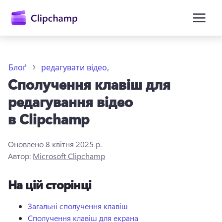
основного
вмісту
Блоґ
редагувати відео,
Сполучення клавіш для
редагування відео
в Clipchamp
Оновлено
8 квітня 2025 р.
Увійти
Автор:
Microsoft Clipchamp
Спробувати безкоштовно
На цій сторінці
Загальні сполучення клавіш
Сполучення клавіш для екрана