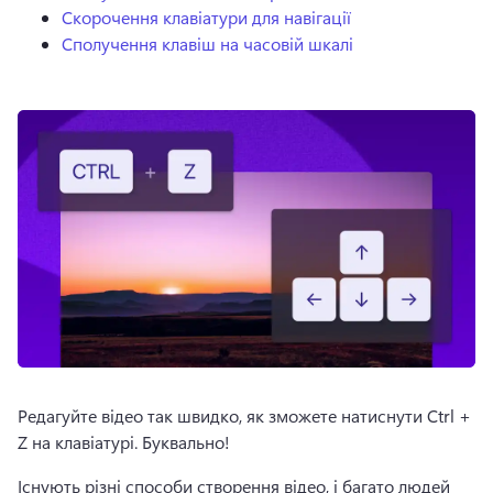
Скорочення клавіатури для навігації
Сполучення клавіш на часовій шкалі
Редагуйте відео так швидко, як зможете натиснути Ctrl + 
Z на клавіатурі. Буквально!
Існують різні способи створення відео, і багато людей 