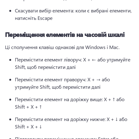
Скасувати вибір елемента: коли є вибрані елементи, 
натисніть Escape 
Переміщення елементів на часовій шкалі
Ці сполучення клавіш однакові для Windows і Mac.
Перемістити елемент ліворуч: X + ← або утримуйте 
Shift, щоб перемістити далі
Перемістити елемент праворуч: X + → або 
утримуйте Shift, щоб перемістити далі
Перемістити елемент на доріжку вище: X + ↑ або 
Shift + X + ↑
Перемістити елемент на доріжку нижче: X + ↓ або 
Shift + X + ↓
Підтвердити переміщення елемента: Enter або 