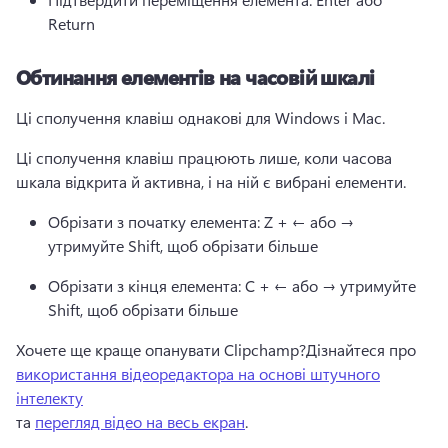
Return
Обтинання елементів на часовій шкалі
Ці сполучення клавіш однакові для Windows і Mac.
Ці сполучення клавіш працюють лише, коли часова 
шкала відкрита й активна, і на ній є вибрані елементи.
Обрізати з початку елемента: Z + ← або → 
утримуйте Shift, щоб обрізати більше
Обрізати з кінця елемента: C + ← або → утримуйте 
Shift, щоб обрізати більше
Хочете ще краще опанувати Clipchamp?
Дізнайтеся про 
використання відеоредактора на основі штучного
інтелекту
та 
перегляд відео на весь екран
. 