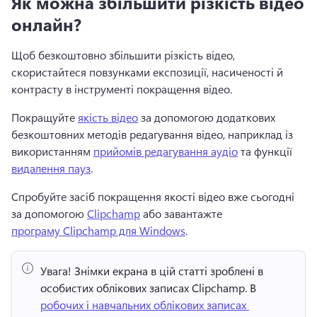
Як можна збільшити різкість відео
онлайн?
Щоб безкоштовно збільшити різкість відео, 
скористайтеся повзунками експозиції, насиченості й 
контрасту в інструменті покращення відео.
Покращуйте 
якість відео
 за допомогою додаткових 
безкоштовних методів редагування відео, наприклад із 
використанням 
прийомів редагування аудіо
 та функції 
видалення пауз
. 
Спробуйте засіб покращення якості відео вже сьогодні 
за допомогою 
Clipchamp
 або завантажте 
програму Clipchamp для Windows
. 
Увага!
 Знімки екрана в цій статті зроблені в 
особистих облікових записах Clipchamp. 
В 
робочих і навчальних облікових записах 