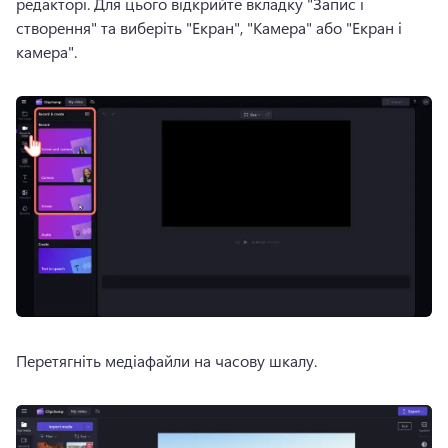
редакторі. Для цього відкрийте вкладку "Запис і 
створення" та виберіть "Екран", "Камера" або "Екран і 
камера".
Перетягніть медіафайли на часову шкалу.