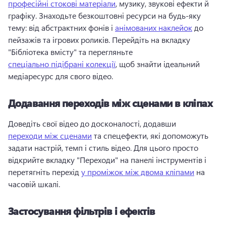
професійні стокові матеріали
, музику, звукові ефекти й 
графіку. 
Знаходьте безкоштовні ресурси на будь-яку 
тему: від абстрактних фонів і 
анімованих наклейок
 до 
пейзажів та ігрових роликів. 
Перейдіть на вкладку 
"Бібліотека вмісту" та перегляньте 
спеціально підібрані колекції
, щоб знайти ідеальний 
медіаресурс для свого відео. 
Додавання переходів між сценами в кліпах
Доведіть свої відео до досконалості, додавши 
переходи між сценами
 та спецефекти, які допоможуть 
задати настрій, темп і стиль відео. 
Для цього просто 
відкрийте вкладку "Переходи" на панелі інструментів і 
перетягніть перехід 
у проміжок між двома кліпами
 на 
часовій шкалі. 
Застосування фільтрів і ефектів