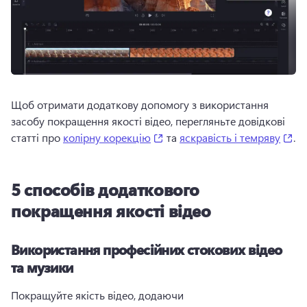
Щоб отримати додаткову допомогу з використання 
засобу покращення якості відео, перегляньте довідкові 
(opens in a new tab)
(o
статті про 
колірну корекцію
 та 
яскравість і темряву
. 
5 способів додаткового
покращення якості відео
Використання професійних стокових відео
та музики
Покращуйте якість відео, додаючи 