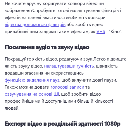
Не хочете вручну коригувати кольори відео чи 
зображення?
Спробуйте готові налаштування фільтрів і 
ефектів на панелі властивостей.
Змініть кольори 
відео за допомогою фільтрів
 або зробіть відео 
привабливішим завдяки таким ефектам, як 
VHS
 і "Кіно". 
Посилення аудіо та звуку відео
Покращуйте якість відео, редагуючи звук.
Легко підвищте 
якість звуку відео, 
налаштувавши гучність
, швидкість, 
додавши згасання чи скориставшись 
функцією видалення пауз
, щоб вилучити довгі паузи. 
Також можна додати 
голосові записи
 та 
озвучування на основі ШІ
, щоб зробити відео 
професійнішими й доступнішими більшій кількості 
людей. 
Експорт відео в роздільній здатності 1080p