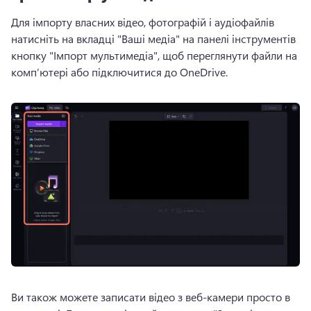
Для імпорту власних відео, фотографій і аудіофайлів 
натисніть на вкладці "Ваші медіа" на панелі інструментів 
кнопку "Імпорт мультимедіа", щоб переглянути файли на 
комп’ютері або підключитися до OneDrive. 
Ви також можете записати відео з веб-камери просто в 