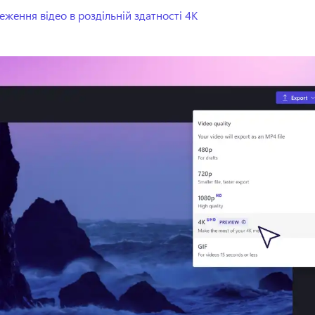
еження відео в роздільній здатності 4K