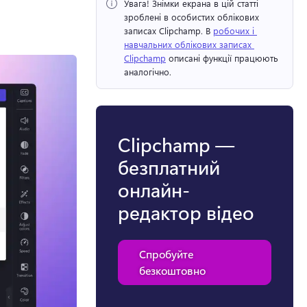
Увага!
 Знімки екрана в цій статті 
зроблені в особистих облікових 
записах Clipchamp. 
В 
робочих і 
навчальних облікових записах 
Clipchamp
 описані функції працюють 
аналогічно. 
Clipchamp —
безплатний
онлайн-
редактор відео
Спробуйте
безкоштовно