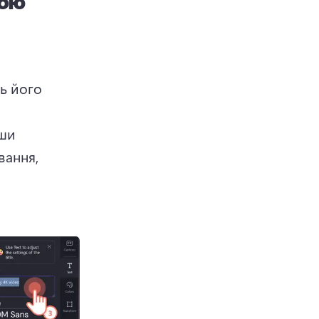
гою
ь його 
ши 
ання, 