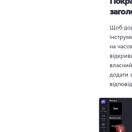
Покра
загол
Щоб дода
інструме
на часо
відкривш
власний 
додати 
відпові