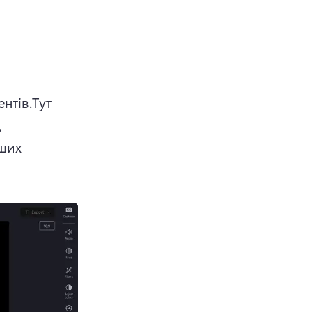
нтів.
Тут 
 
ших 