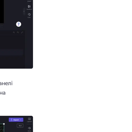
нелі 
на 