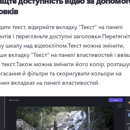
щте доступність відео за допомо
овків
ти текст, відкрийте вкладку "Текст" на панелі 
нтів і перегляньте доступні заголовки.
Перетягніт
ву шкалу над відеокліпом.
Текст можна змінити, 
и вкладку "Текст" на панелі властивостей і ввів
текст.
Також можна змінити його колір, розташув
згасання й фільтри та скоригувати кольори на 
дних вкладках на панелі властивостей.