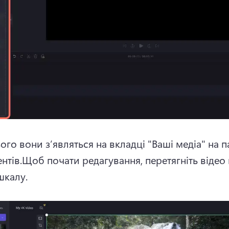
ого вони з’являться на вкладці "Ваші медіа" на па
нтів.
Щоб почати редагування, перетягніть відео 
шкалу.