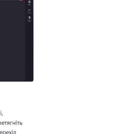
, 
етягніть 
ерехід 