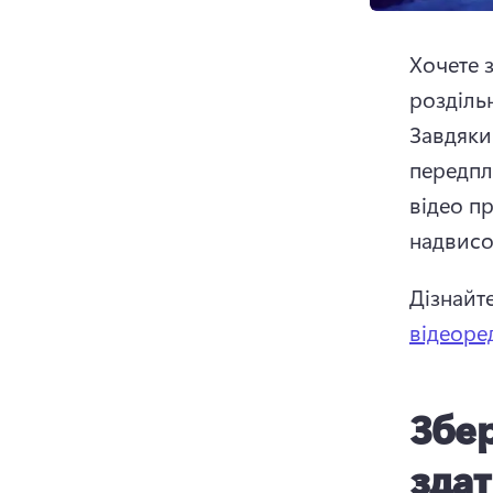
Хочете з
розділь
Завдяки 
передпл
відео пр
надвисок
Дізнайте
відеоре
Збер
здат