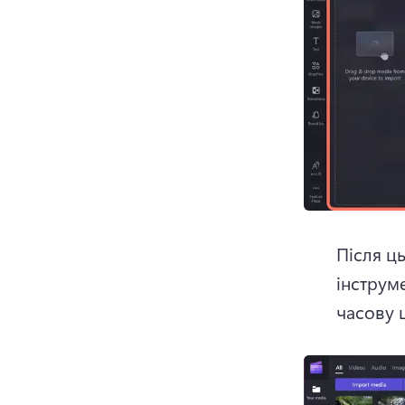
Після ць
інструме
часову 