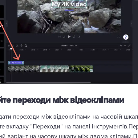
те переходи між відеокліпами
ати переходи між відеокліпами на часовій шкалі
е вкладку "Переходи" на панелі інструментів.
Пер
ий варіант на часову шкалу між двома кліпами.
П