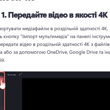
 1.
Передайте відео в якості 4K
ортувати медіафайли в роздільній здатності 4K, 
ь кнопку "Імпорт мультимедіа" на панелі інструме
редати відео в роздільній здатності 4K з файлів,
а або за допомогою OneDrive, Google Drive та ін
ій.