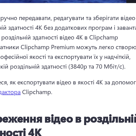
ручно передавати, редагувати та зберігати відео 
ній здатності 4K без додаткових програм і заван
роздільній здатності відео 4K в Clipchamp 
атники Clipchamp Premium можуть легко створю
офесійної якості та експортувати їх у надчіткій, 
ій роздільній здатності (3840p та 70 Мбіт/с).
ся, як експортувати відео в якості 4K за допомо
дактора
 Clipchamp. 
еження відео в роздільні
ності 4K