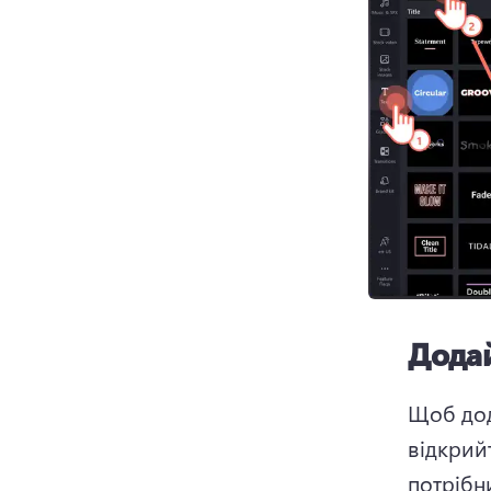
Додай
Щоб дод
відкрийт
потрібн