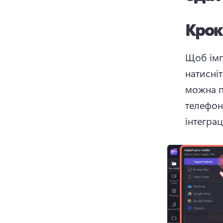
Крок
Щоб імп
натисніт
можна пе
телефон
інтеграц