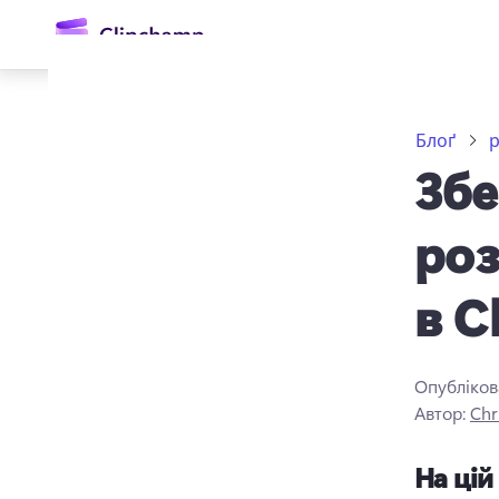
основного
вмісту
Блоґ
р
Збе
роз
в C
Увійти
Спробувати безкоштовно
Опубліков
Автор:
Chr
На цій