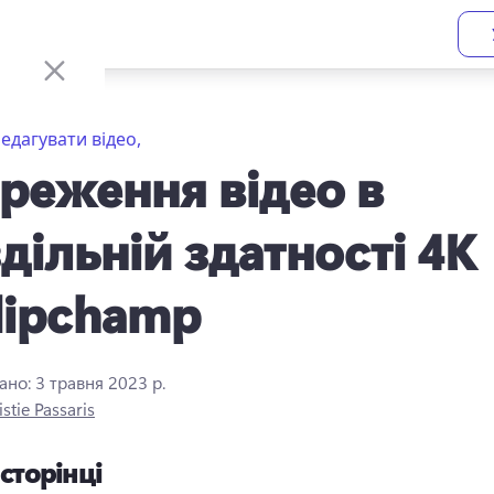
едагувати відео,
реження відео в
дільній здатності 4K
lipchamp
ано:
3 травня 2023 р.
istie Passaris
 сторінці