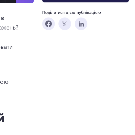
Поділитися цією публікацією
в 
тажень?
вати 
гою 
й