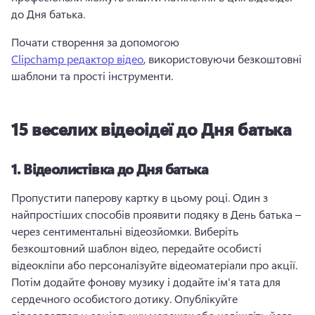
до Дня батька. 
Почати створення за допомогою 
Clipchamp редактор відео
, використовуючи безкоштовні 
шаблони та прості інструменти. 
15 веселих відеоідеї до Дня батька
1.
Відеолистівка до Дня батька
Пропустити паперову картку в цьому році. 
Один з 
найпростіших способів проявити подяку в День батька – 
через сентиментальні відеозйомки. 
Виберіть 
безкоштовний шаблон відео, передайте особисті 
відеокліпи або персоналізуйте відеоматеріали про акції. 
Потім додайте фонову музику і додайте ім'я тата для 
сердечного особистого дотику. 
Опублікуйте 