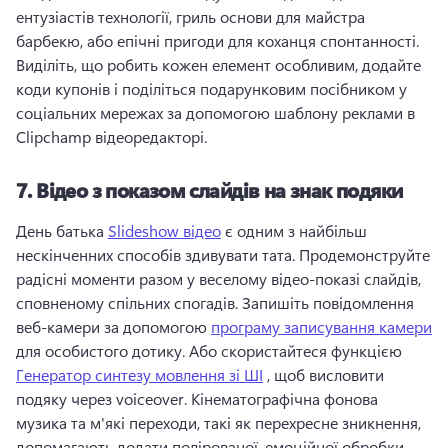
ентузіастів технології, гриль основи для майстра 
барбекю, або епічні пригоди для коханця спонтанності. 
Виділіть, що робить кожен елемент особливим, додайте 
коди купонів і поділіться подарунковим посібником у 
соціальних мережах за допомогою шаблону реклами в 
Clipchamp відеоредакторі. 
7.
Відео з показом слайдів на знак подяки
День батька 
Slideshow відео
 є одним з найбільш 
нескінченних способів здивувати тата. 
Продемонструйте 
радісні моменти разом у веселому відео-показі слайдів, 
сповненому спільних спогадів. 
Запишіть повідомлення 
веб-камери за допомогою 
програму записування камери
для особистого дотику. 
Або скористайтеся функцією 
Генератор синтезу мовлення зі ШІ
 , щоб висловити 
подяку через voiceover. 
Кінематографічна фонова 
музика та м'які переходи, такі як перехресне зникнення, 
допомагають додати полірованої, емоційної обробки. 