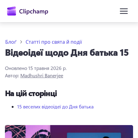
основного
вмісту
Блоґ
Статті про свята й події
Відеоідеї щодо Дня батька 15
Оновлено
15 травня 2026 р.
Автор:
Madhushri Banerjee
На цій сторінці
Увійти
Спробувати безкоштовно
15 веселих відеоідеї до Дня батька