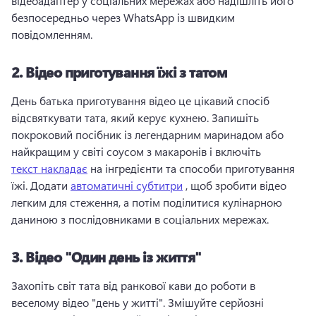
відеоадаптер у соціальних мережах або надішліть його 
безпосередньо через WhatsApp із швидким 
повідомленням. 
2.
Відео приготування їжі з татом
День батька приготування відео це цікавий спосіб 
відсвяткувати тата, який керує кухнею. 
Запишіть 
покроковий посібник із легендарним маринадом або 
найкращим у світі соусом з макаронів і включіть 
текст накладає
 на інгредієнти та способи приготування 
їжі. 
Додати 
автоматичні субтитри
 , щоб зробити відео 
легким для стеження, а потім поділитися кулінарною 
даниною з послідовниками в соціальних мережах. 
3.
Відео "Один день із життя"
Захопіть світ тата від ранкової кави до роботи в 
веселому відео "день у житті". 
Змішуйте серйозні 