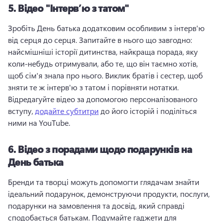
5.
Відео "Інтерв’ю з татом"
Зробіть День батька додатковим особливим з інтерв'ю 
від серця до серця. 
Запитайте в нього що завгодно: 
найсмішніші історії дитинства, найкраща порада, яку 
коли-небудь отримували, або те, що він таємно хотів, 
щоб сім'я знала про нього. 
Виклик братів і сестер, щоб 
зняти те ж інтерв'ю з татом і порівняти нотатки. 
Відредагуйте відео за допомогою персоналізованого 
вступу, 
додайте субтитри
 до його історій і поділіться 
ними на YouTube. 
6.
Відео з порадами щодо подарунків на
День батька
Бренди та творці можуть допомогти глядачам знайти 
ідеальний подарунок, демонструючи продукти, послуги, 
подарунки на замовлення та досвід, який справді 
сподобається батькам. 
Подумайте гаджети для 