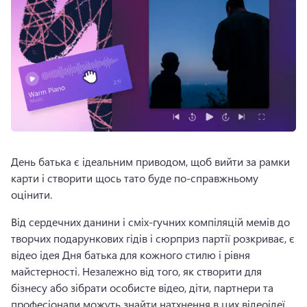
День батька є ідеальним приводом, щоб вийти за рамки 
карти і створити щось тато буде по-справжньому 
оцінити. 
Від сердечних данини і сміх-гучних компіляцій мемів до 
творчих подарункових гідів і сюрприз партії розкриває, є 
відео ідея Дня батька для кожного стилю і рівня 
майстерності. 
Незалежно від того, як створити для 
бізнесу або зібрати особисте відео, діти, партнери та 
професіонали можуть знайти натхнення в цих відеоідеї 