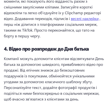
моменти, які показують його відданість разом з 
смішними закулісними кліпами. 
Записуйте короткі 
відеокліпи та легко об'єднуйте їх у Clipchamp редакторі 
відео. 
Додавання переходів, підписів і 
веселі наклейки
 , 
перш ніж ділитися з платформами соціальних мереж, 
такими як TikTok. 
Просто переконайтеся, що тато на 
борту в першу чергу. 
4.
Відео про розпродаж до Дня батька
Компанії можуть допомогти клієнтам відсвяткувати День 
батька за допомогою швидкого, привабливого відео про 
продажі. 
Від епічних знижок до безкоштовних 
подарунків із покупками, обмінюйтеся унікальними 
угодами за допомогою класичного шаблону збуту. 
Персоналізуйте текст, додайте фотографії продуктів і 
поділіться ними безпосередньо в соціальних мережах, 
щоб вчасно зв'язатися з клієнтами за день. 