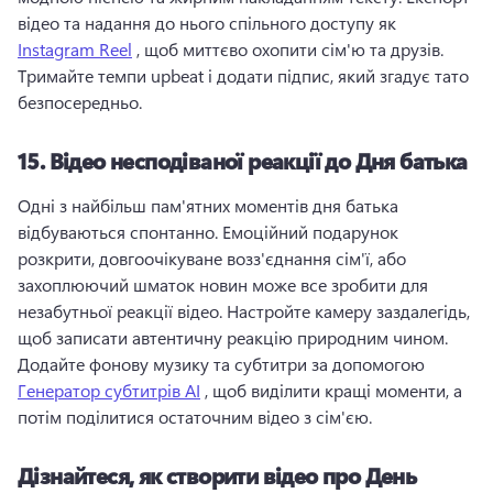
відео та надання до нього спільного доступу як 
Instagram Reel
 , щоб миттєво охопити сім'ю та друзів. 
Тримайте темпи upbeat і додати підпис, який згадує тато 
безпосередньо. 
15.
Відео несподіваної реакції до Дня батька
Одні з найбільш пам'ятних моментів дня батька 
відбуваються спонтанно. 
Емоційний подарунок 
розкрити, довгоочікуване возз'єднання сім'ї, або 
захоплюючий шматок новин може все зробити для 
незабутньої реакції відео. 
Настройте камеру заздалегідь, 
щоб записати автентичну реакцію природним чином. 
Додайте фонову музику та субтитри за допомогою 
Генератор субтитрів AI
 , щоб виділити кращі моменти, а 
потім поділитися остаточним відео з сім'єю. 
Дізнайтеся, як створити відео про День