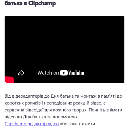
батька в Clipchamp
Від відеоадаптерів до Дня батька та монтажів пам'яті до 
коротких роликів і несподіваних реакцій відео, є 
сердечна відеоідеї для кожного творця. 
Почніть знімати 
відео до Дня батька за допомогою 
Clipchamp редактор відео
 або завантажити 