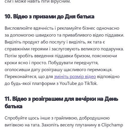
сім'ї може навіть піти вірусним. 
10.
Відео з призами до Дня батька
Висловлюйте вдячність і рекламуйте бізнес одночасно 
за допомогою швидкого та привабливого відео піддавки. 
Виділіть продукт або послугу і виділіть, як тата є 
справжніми героями і заслуговують великого подарунка. 
Потім зробіть введення піддавки бризом, пояснюючи 
кроки ясно і просто. 
Побудувати передчуття, 
оголосивши дату розіграшу щасливого переможця. 
Переконайтеся, що для 
змініть розмір відео
 відповідно 
до будь-якої платформи з YouTube до TikTok. 
11.
Відео з розіграшем для вечірки на День
батька
Спробуйте щось інше з грайливою, добродушною 
витівкою на тата. 
Захопіть веселу плутанину в Clipchamp 