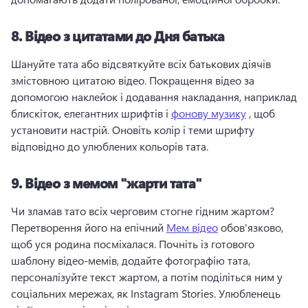
8.
Відео з цитатами до Дня батька
Шануйте тата або відсвяткуйте всіх батькових діячів 
змістовною цитатою відео. 
Покращення відео за 
допомогою наклейок і додавання накладання, наприклад 
блискіток, елегантних шрифтів і 
фонову музику
 , щоб 
установити настрій. 
Оновіть колір і теми шрифту 
відповідно до улюблених кольорів тата. 
9.
Відео з мемом "жарти тата"
Чи зламав тато всіх черговим стогне гідним жартом? 
Перетворення його на епічний 
Мем відео
 обов'язково, 
щоб уся родина посміхалася. 
Почніть із готового 
шаблону відео-мемів, додайте фотографію тата, 
персоналізуйте текст жартом, а потім поділіться ним у 
соціальних мережах, як Instagram Stories. 
Улюбленець 