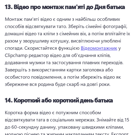
13.
Відео про монтаж пам'яті до Дня батька
Монтаж пам'яті відео є одним з найбільш особливих 
способів відсвяткувати тато. 
Зберіть сімейні фотографії, 
домашні відео та кліпи з сімейних віх, а потім вплітайте їх 
разом у зворушливу котушку, висвітлюючи улюблені 
спогади. 
Скористайтеся функцією 
Відеомонтажник
 у 
Clipchamp редактор відео для об'єднання кліпів, 
додавання музики та застосування плавних переходів. 
Завершіть з використанням картки заголовка або 
особистого повідомлення, а потім збережіть відео як 
збережене вся родина буде скарб на довгі роки. 
14.
Короткий або короткий день батька
Коротка форма відео є потужним способом 
відсвяткувати тата в соціальних мережах. 
Знімайте від 15 
до 60-секундну данину, упаковану швидкими кліпами, 
модною піснею та жирним накладанням тексту. 
Експорт 