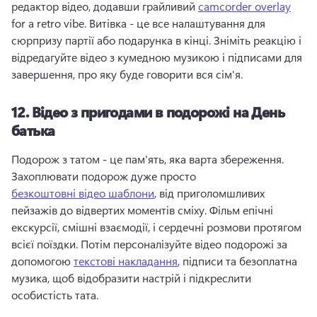
редактор відео, додавши грайливий 
camcorder overlay
for a retro vibe. 
Витівка - це все налаштування для 
сюрпризу партії або подарунка в кінці. 
Зніміть реакцію і 
відредагуйте відео з кумедною музикою і підписами для 
завершення, про яку буде говорити вся сім'я. 
12.
Відео з пригодами в подорожі на День
батька
Подорож з татом - це пам'ять, яка варта збереження. 
Захоплювати подорож дуже просто 
безкоштовні відео шаблони
, від приголомшливих 
пейзажів до відвертих моментів сміху. 
Фільм епічні 
екскурсії, смішні взаємодії, і сердечні розмови протягом 
всієї поїздки. 
Потім персоналізуйте відео подорожі за 
допомогою 
текстові накладання
, підписи та безоплатна 
музика, щоб відобразити настрій і підкреслити 
особистість тата. 