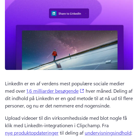
LinkedIn er en af verdens mest populære sociale medier 
(opens in a new tab)
med over 
1,6 milliarder besøgende
 hver måned. 
Deling af 
dit indhold på LinkedIn er en god metode til at nå ud til flere 
personer, og nu er det nemmere end nogensinde.
Upload videoer til din virksomhedsside med blot nogle få 
klik med LinkedIn-integrationen i Clipchamp. 
Fra 
nye produktopdateringer
 til deling af 
undervisningsindhold
: 