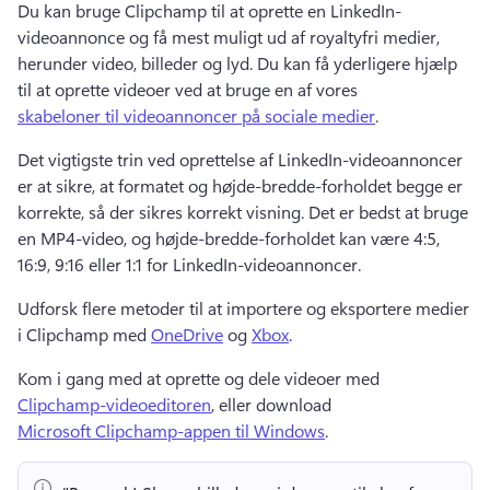
Du kan bruge Clipchamp til at oprette en LinkedIn-
videoannonce og få mest muligt ud af royaltyfri medier, 
herunder video, billeder og lyd. 
Du kan få yderligere hjælp 
til at oprette videoer ved at bruge en af vores 
skabeloner til videoannoncer på sociale medier
. 
Det vigtigste trin ved oprettelse af LinkedIn-videoannoncer 
er at sikre, at formatet og højde-bredde-forholdet begge er 
korrekte, så der sikres korrekt visning. 
Det er bedst at bruge 
en MP4-video, og højde-bredde-forholdet kan være 4:5, 
16:9, 9:16 eller 1:1 for LinkedIn-videoannoncer.
Udforsk flere metoder til at importere og eksportere medier 
i Clipchamp med 
OneDrive
 og 
Xbox
. 
Kom i gang med at oprette og dele videoer med 
Clipchamp-videoeditoren
, eller download 
Microsoft Clipchamp-appen til Windows
. 