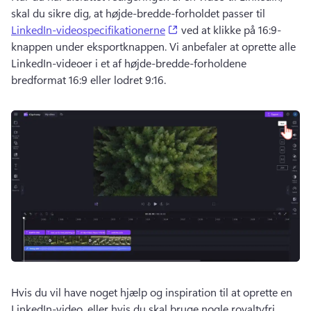
skal du sikre dig, at højde-bredde-forholdet passer til 
(opens in a new tab)
LinkedIn-videospecifikationerne
 ved at klikke på 16:9-
knappen under eksportknappen. 
Vi anbefaler at oprette alle 
LinkedIn-videoer i et af højde-bredde-forholdene 
bredformat 16:9 eller lodret 9:16.
Hvis du vil have noget hjælp og inspiration til at oprette en 
LinkedIn-video, eller hvis du skal bruge nogle royaltyfri 