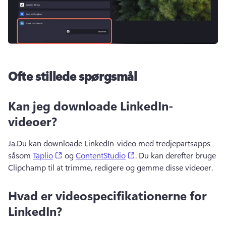
Ofte stillede spørgsmål
Kan jeg downloade LinkedIn-
videoer?
Ja.
Du kan downloade LinkedIn-video med tredjepartsapps 
(opens in a new tab)
(opens in a new tab)
såsom 
Taplio
 og 
ContentStudio
. 
Du kan derefter bruge 
Clipchamp til at trimme, redigere og gemme disse videoer.
Hvad er videospecifikationerne for
LinkedIn?