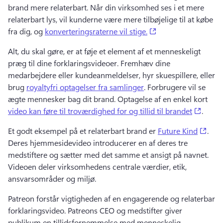
brand mere relaterbart. 
Når din virksomhed ses i et mere 
relaterbart lys, vil kunderne være mere tilbøjelige til at købe 
(opens in a new tab
fra dig, og 
konverteringsraterne vil stige.
Alt, du skal gøre, er at føje et element af et menneskeligt 
præg til dine forklaringsvideoer. 
Fremhæv dine 
medarbejdere eller kundeanmeldelser, hyr skuespillere, eller 
brug 
royaltyfri optagelser fra samlinger
. 
Forbrugere vil se 
ægte mennesker bag dit brand. 
Optagelse af en enkel kort 
(opens
video kan føre til troværdighed for og tillid til brandet
. 
(ope
Et godt eksempel på et relaterbart brand er 
Future Kind
. 
Deres hjemmesidevideo introducerer en af deres tre 
medstiftere og sætter med det samme et ansigt på navnet. 
Videoen deler virksomhedens centrale værdier, etik, 
ansvarsområder og miljø. 
Patreon forstår vigtigheden af en engagerende og relaterbar 
forklaringsvideo. 
Patreons CEO og medstifter giver 
publikum en tillidsfornemmelse med menneskelig 