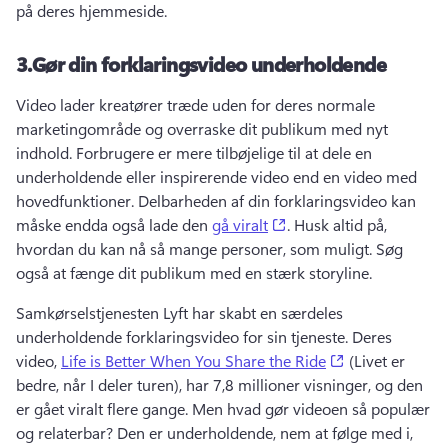
på deres hjemmeside. 
3.
Gør din forklaringsvideo underholdende
Video lader kreatører træde uden for deres normale 
marketingområde og overraske dit publikum med nyt 
indhold. 
Forbrugere er mere tilbøjelige til at dele en 
underholdende eller inspirerende video end en video med 
hovedfunktioner. 
Delbarheden af din forklaringsvideo kan 
(opens in a new tab)
måske endda også lade den 
gå viralt
. 
Husk altid på, 
hvordan du kan nå så mange personer, som muligt. 
Søg 
også at fænge dit publikum med en stærk storyline. 
Samkørselstjenesten Lyft har skabt en særdeles 
underholdende forklaringsvideo for sin tjeneste. 
Deres 
(opens in a ne
video, 
Life is Better When You Share the Ride
 (Livet er 
bedre, når I deler turen), har 7,8 millioner visninger, og den 
er gået viralt flere gange. 
Men hvad gør videoen så populær 
og relaterbar? 
Den er underholdende, nem at følge med i, 