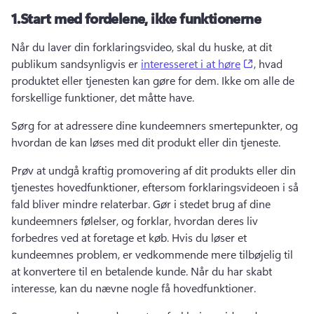
1.
Start med fordelene, ikke funktionerne
Når du laver din forklaringsvideo, skal du huske, at dit 
(opens in a 
publikum sandsynligvis er 
interesseret i at høre
, hvad 
produktet eller tjenesten kan gøre for dem. 
Ikke om alle de 
forskellige funktioner, det måtte have. 
Sørg for at adressere dine kundeemners smertepunkter, og 
hvordan de kan løses med dit produkt eller din tjeneste. 
Prøv at undgå kraftig promovering af dit produkts eller din 
tjenestes hovedfunktioner, eftersom forklaringsvideoen i så 
fald bliver mindre relaterbar. 
Gør i stedet brug af dine 
kundeemners følelser, og forklar, hvordan deres liv 
forbedres ved at foretage et køb. 
Hvis du løser et 
kundeemnes problem, er vedkommende mere tilbøjelig til 
at konvertere til en betalende kunde. 
Når du har skabt 
interesse, kan du nævne nogle få hovedfunktioner. 