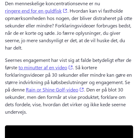
Den menneskelige koncentrationsevne er nu 
(opens in a new tab)
ringere end for en guldfisk
. 
Hvordan kan vi fastholde 
opmærksomheden hos nogen, der bliver distraheret på otte 
sekunder eller mindre? 
Forklaringsvideoer forbruges bedst, 
når de er korte og søde. 
Jo færre oplysninger, du giver 
seerne, jo mere sandsynligt er det, at de vil huske det, du 
har delt.
Seernes engagement har vist sig at falde betydeligt efter de 
(opens in a new tab)
første 
to minutter af en video
. 
Så kortere 
forklaringsvideoer på 30 sekunder eller mindre kan gøre en 
større indvirkning på købsbeslutninger og engagement. 
Se 
(opens in a new tab)
på denne 
Rain or Shine Golf-video
. 
Den er på blot 30 
sekunder, men den formår at vise produktet, forklare om 
dets fordele, vise, hvordan det virker og ikke kede seerne 
undervejs.