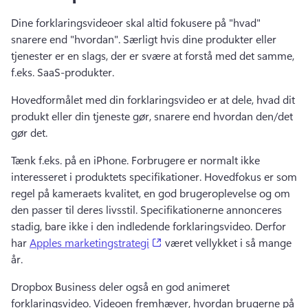
Dine forklaringsvideoer skal altid fokusere på "hvad" 
snarere end "hvordan". 
Særligt hvis dine produkter eller 
tjenester er en slags, der er svære at forstå med det samme, 
f.eks. SaaS-produkter. 
Hovedformålet med din forklaringsvideo er at dele, hvad dit 
produkt eller din tjeneste gør, snarere end hvordan den/det 
gør det. 
Tænk f.eks. på en iPhone. 
Forbrugere er normalt ikke 
interesseret i produktets specifikationer. 
Hovedfokus er som 
regel på kameraets kvalitet, en god brugeroplevelse og om 
den passer til deres livsstil. 
Specifikationerne annonceres 
stadig, bare ikke i den indledende forklaringsvideo. 
Derfor 
(opens in a new tab)
har 
Apples marketingstrategi
 været vellykket i så mange 
år. 
Dropbox Business deler også en god animeret 
forklaringsvideo. 
Videoen fremhæver, hvordan brugerne på 