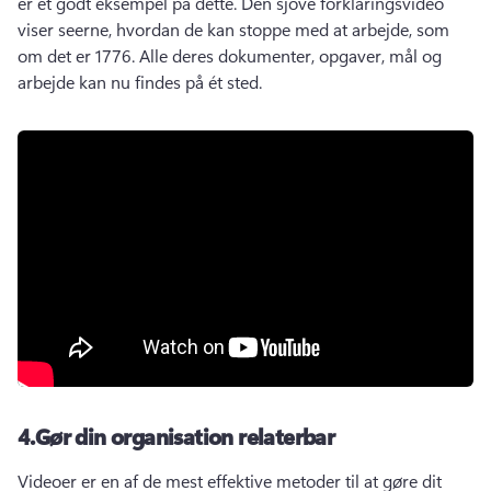
er et godt eksempel på dette. 
Den sjove forklaringsvideo 
viser seerne, hvordan de kan stoppe med at arbejde, som 
om det er 1776. 
Alle deres dokumenter, opgaver, mål og 
arbejde kan nu findes på ét sted. 
4.
Gør din organisation relaterbar
Videoer er en af de mest effektive metoder til at gøre dit 