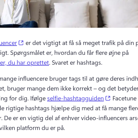
(opens in a new tab)
luencer
 er det vigtigt at få så meget trafik på din pr
gt. Spørgsmålet er, hvordan du får flere øjne på
er, du har oprettet
. Svaret er hashtags.
ange influencere bruger tags til at gøre deres indh
, bruger mange dem ikke korrekt – og det betyder 
(opens in 
g for dig. Ifølge 
selfie-hashtagguiden
 Facetune 
de rigtige hashtags hjælpe dig med at få mange flere
. De er en vigtig del af enhver video-influencers arse
vilken platform du er på.