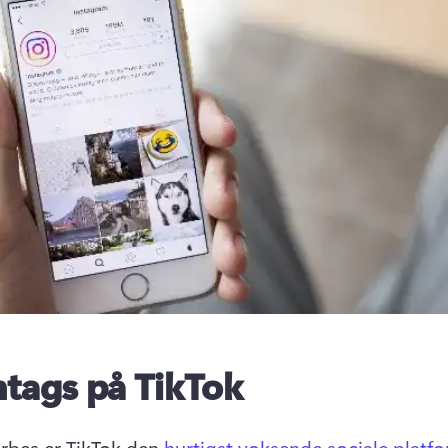
tags på TikTok
orbes er TikTok den 
hurtigst voksende sociale platf