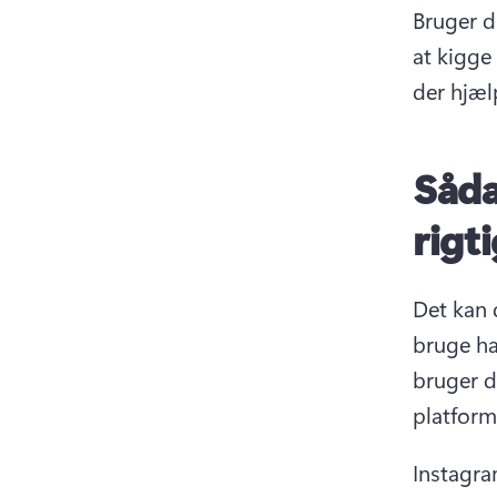
Bruger d
at kigge
der hjæl
Såda
rigt
Det kan d
bruge ha
bruger d
platform
Instagra