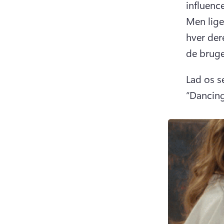
influence
Men lige
hver der
de bruge
Lad os se
“Dancing