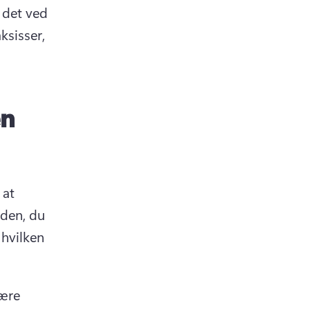
det ved 
ab)
sisser, 
en
at 
den, du 
hvilken 
ære 