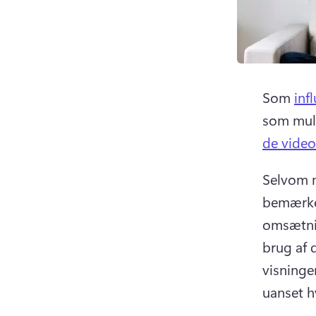
Som 
inf
som muli
de video
Selvom m
bemærket
omsætnin
brug af 
visninger
uanset h