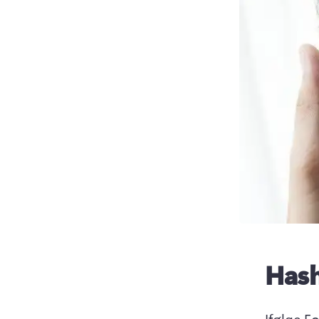
Hash
Ifølge F