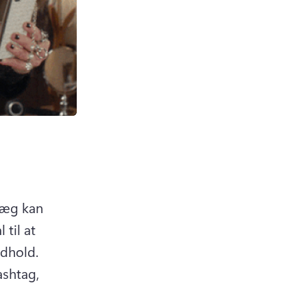
læg kan 
til at 
dhold. 
shtag, 