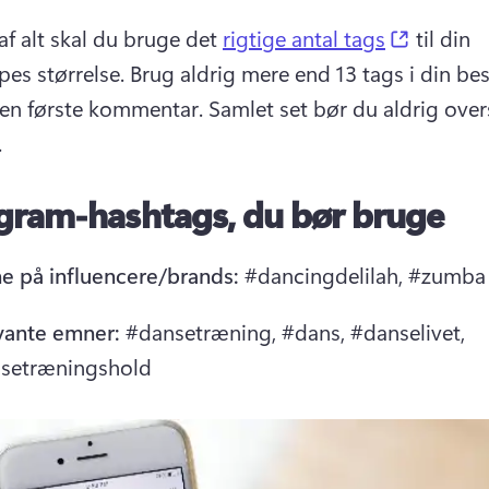
(opens i
af alt skal du bruge det 
rigtige antal tags
 til din 
es størrelse. Brug aldrig mere end 13 tags i din besk
den første kommentar. Samlet set bør du aldrig overs
.
gram-hashtags, du bør bruge
e på influencere/brands:
 #dancingdelilah, #zumba
vante emner:
 #dansetræning, #dans, #danselivet, 
setræningshold