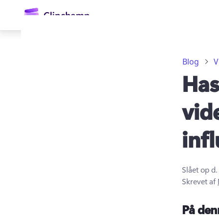
hovedindholdet
Blog
V
Has
vid
inf
Log på
Prøv det gratis
Slået op d.
Skrevet af
På den