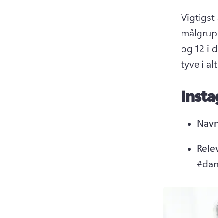
Vigtigst 
målgrupp
og 12 i 
tyve i alt
Insta
Navn
Rele
#dan