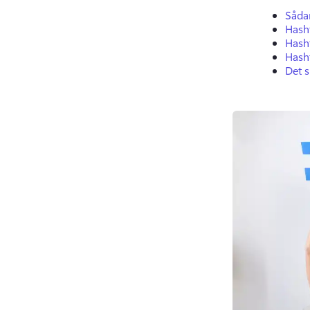
Såda
Hash
Hash
Hash
Det s