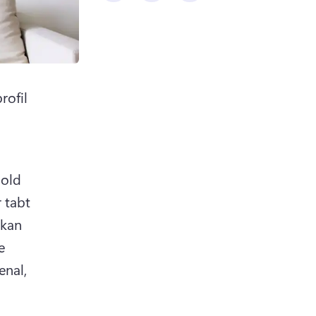
ofil 
old 
tabt 
a new tab)
kan 
 
nal, 