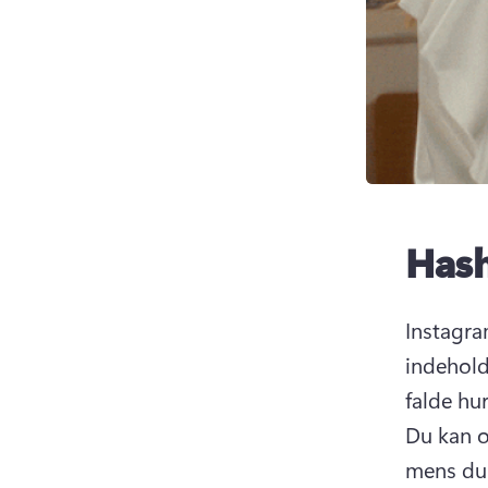
Hash
Instagra
indeholde
falde hur
Du kan o
mens du 