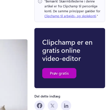
"Bemærk!
 Skærmbillederne i denne 
artikel er fra Clipchamp til personlige 
konti. 
De samme principper gælder for 
Clipchamp til arbejds- og skolekonti
." 
Clipchamp er en
gratis online
video-editor
Prøv gratis
Del dette indlæg