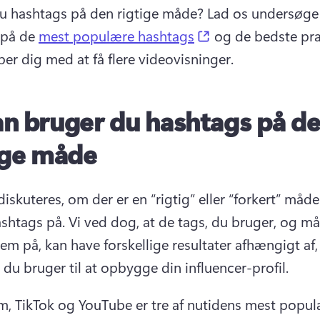
u hashtags på den rigtige måde? Lad os undersøge 
(opens in a new t
 på de 
mest populære hashtags
 og de bedste prak
per dig med at få flere videovisninger.
n bruger du hashtags på d
ige måde
iskuteres, om der er en “rigtig” eller “forkert” måde 
shtags på. Vi ved dog, at de tags, du bruger, og må
em på, kan have forskellige resultater afhængigt af, 
 du bruger til at opbygge din influencer-profil.
m, TikTok og YouTube er tre af nutidens mest popul