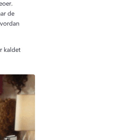
oer. 
r de 
vordan 
 kaldet 