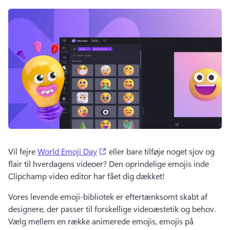
(opens in a new tab)
Vil fejre 
World Emoji Day
 eller bare tilføje noget sjov og 
flair til hverdagens videoer? 
Den oprindelige emojis inde 
Clipchamp video editor har fået dig dækket! 
Vores levende emoji-bibliotek er eftertænksomt skabt af 
designere, der passer til forskellige videoæstetik og behov. 
Vælg mellem en række animerede emojis, emojis på 