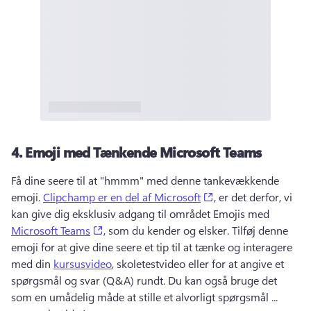
4.
Emoji med Tænkende Microsoft Teams
Få dine seere til at "hmmm" med denne tankevækkende 
(opens in a new tab)
emoji. 
Clipchamp er en del af Microsoft
, er det derfor, vi 
kan give dig eksklusiv adgang til området Emojis med 
(opens in a new tab)
Microsoft Teams
, som du kender og elsker. 
Tilføj denne 
emoji for at give dine seere et tip til at tænke og interagere 
med din 
kursusvideo
, skoletestvideo eller for at angive et 
spørgsmål og svar (Q&A) rundt. 
Du kan også bruge det 
som en umådelig måde at stille et alvorligt spørgsmål ... 