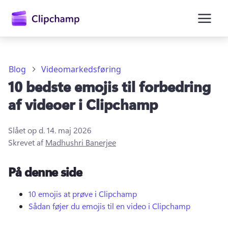
hovedindholdet
Blog
Videomarkedsføring
10 bedste emojis til forbedring
af videoer i Clipchamp
Slået op d.
14. maj 2026
Skrevet af
Madhushri Banerjee
Log på
På denne side
Prøv det gratis
10 emojis at prøve i Clipchamp
Sådan føjer du emojis til en video i Clipchamp