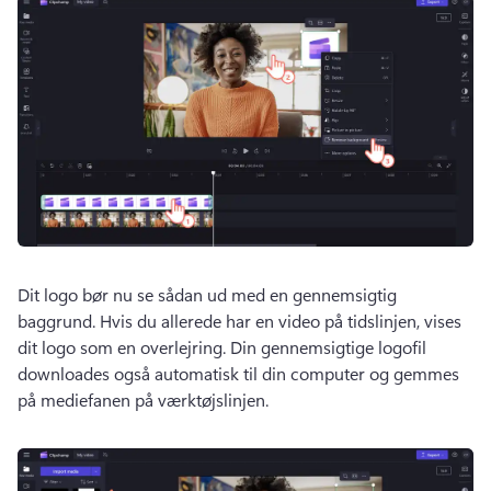
Dit logo bør nu se sådan ud med en gennemsigtig 
baggrund. 
Hvis du allerede har en video på tidslinjen, vises 
dit logo som en overlejring. 
Din gennemsigtige logofil 
downloades også automatisk til din computer og gemmes 
på mediefanen på værktøjslinjen. 