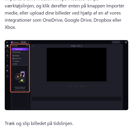
værktøjslinjen, og klik derefter enten på knappen Importér 
medie, eller upload dine billeder ved hjælp af en af vores 
integrationer som OneDrive, Google Drive, Dropbox eller 
Xbox. 
Træk og slip billedet på tidslinjen. 