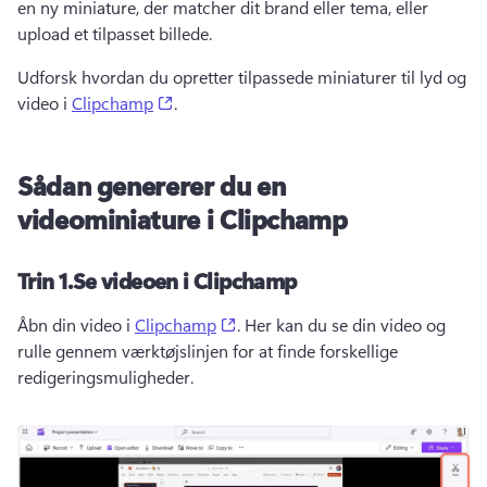
en ny miniature, der matcher dit brand eller tema, eller 
upload et tilpasset billede. 
Udforsk hvordan du opretter tilpassede miniaturer til lyd og 
(opens in a new tab)
video i 
Clipchamp
. 
Sådan genererer du en
videominiature i Clipchamp
Trin 1.
Se videoen i Clipchamp
(opens in a new tab)
Åbn din video i 
Clipchamp
. 
Her kan du se din video og 
rulle gennem værktøjslinjen for at finde forskellige 
redigeringsmuligheder.