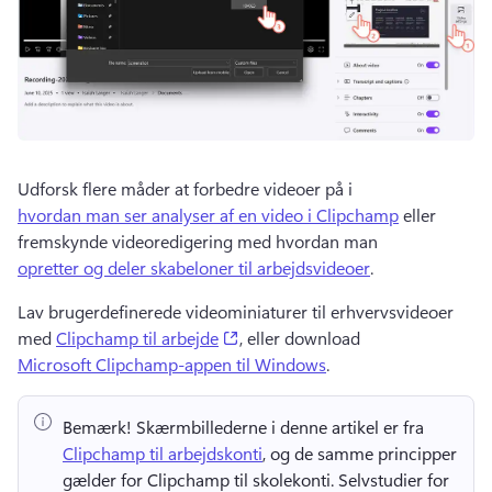
Udforsk flere måder at forbedre videoer på i 
hvordan man ser analyser af en video i Clipchamp
 eller 
fremskynde videoredigering med hvordan man 
opretter og deler skabeloner til arbejdsvideoer
. 
Lav brugerdefinerede videominiaturer til erhvervsvideoer 
(opens in a new tab)
med 
Clipchamp til arbejde
, eller download 
Microsoft Clipchamp-appen til Windows
. 
Bemærk!
 Skærmbillederne i denne artikel er fra ⁠ 
Clipchamp til arbejdskonti
, og de samme principper 
gælder for Clipchamp til skolekonti. 
Selvstudier for 