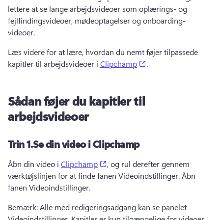
lettere at se lange arbejdsvideoer som oplærings- og 
fejlfindingsvideoer, mødeoptagelser og onboarding-
videoer.
Læs videre for at lære, hvordan du nemt føjer tilpassede 
(opens in a new tab)
kapitler til arbejdsvideoer i 
Clipchamp
. 
Sådan føjer du kapitler til
arbejdsvideoer
Trin 1.
Se din video i Clipchamp
(opens in a new tab)
Åbn din video i 
Clipchamp
, og rul derefter gennem 
værktøjslinjen for at finde fanen Videoindstillinger. 
Åbn 
fanen Videoindstillinger.
Bemærk: Alle med redigeringsadgang kan se panelet 
Videoindstillinger. 
Kapitler er kun tilgængelige for videoer 