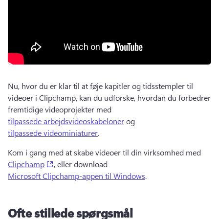
Nu, hvor du er klar til at føje kapitler og tidsstempler til 
videoer i Clipchamp, kan du udforske, hvordan du forbedrer 
fremtidige videoprojekter med 
tilpassede arbejdsvideoskabeloner
 og 
tilpassede videominiaturer
. 
Kom i gang med at skabe videoer til din virksomhed med 
(opens in a new tab)
Clipchamp
, eller download 
Microsoft Clipchamp-appen til Windows
. 
Ofte stillede spørgsmål