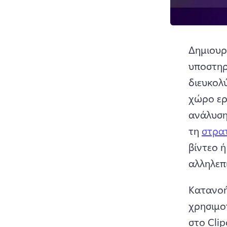
Δημιουργ
υποστηρ
διευκολύ
χώρο εργ
ανάλυση
τη 
στρατ
βίντεο ή
αλληλεπ
Κατανοήσ
χρησιμοπ
στο Cli