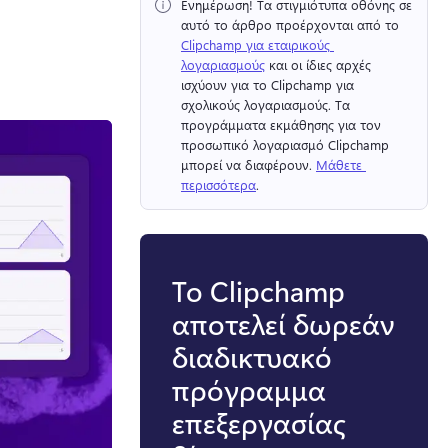
Ενημέρωση!
 Τα στιγμιότυπα οθόνης σε 
αυτό το άρθρο προέρχονται από το 
Clipchamp για εταιρικούς 
λογαριασμούς
 και οι ίδιες αρχές 
ισχύουν για το Clipchamp για 
σχολικούς λογαριασμούς. 
Τα 
προγράμματα εκμάθησης για τον 
προσωπικό λογαριασμό Clipchamp 
μπορεί να διαφέρουν. 
Μάθετε 
περισσότερα
. 
Το Clipchamp
αποτελεί δωρεάν
διαδικτυακό
πρόγραμμα
επεξεργασίας