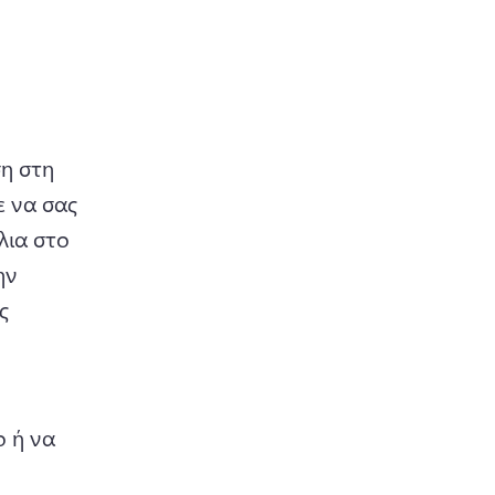
)
η στη 
 να σας 
ια στο 
ν 
 
 ή να 