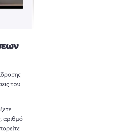
σεων
ίδρασης 
εις του 
ξετε 
, αριθμό 
πορείτε 