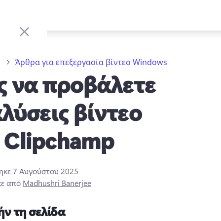
ο
Άρθρα για επεξεργασία βίντεο Windows
 να προβάλετε
λύσεις βίντεο
 Clipchamp
τηκε
7 Αυγούστου 2025
κε από
Madhushri Banerjee
ήν τη σελίδα