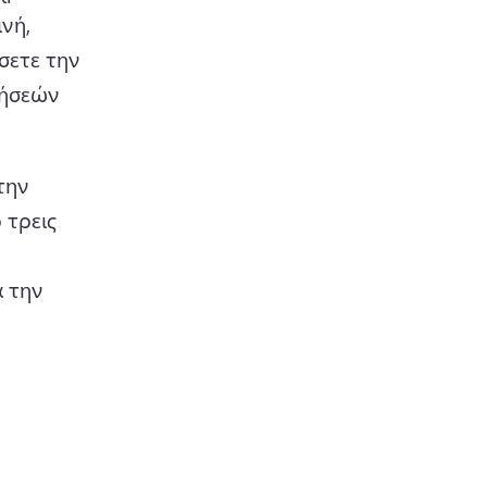
ή, 
ετε την 
ήσεών 
ην 
τρεις 
 την 