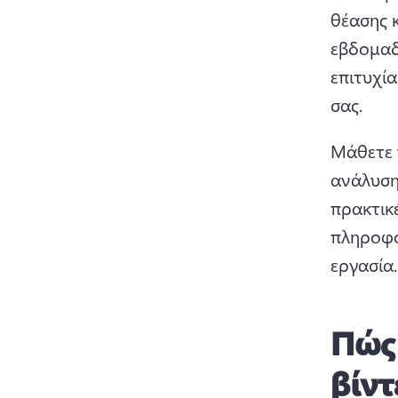
θέασης κ
εβδομαδι
επιτυχί
σας.
Μάθετε 
ανάλυση
πρακτικέ
πληροφο
εργασία.
Πώς
βίντ