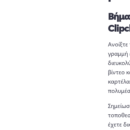
Βήμα
Clip
Ανοίξτε 
γραμμή ε
διευκολύ
βίντεο κ
καρτέλα 
πολυμέσ
Σημείωση
τοποθεσί
έχετε δι