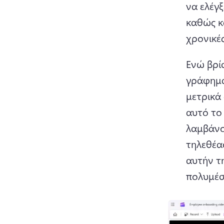
να ελέγξ
καθώς κ
χρονικέ
Ενώ βρί
γράφημα
μετρικά
αυτό το
λαμβάνο
τηλεθέα
αυτήν τ
πολυμέσ