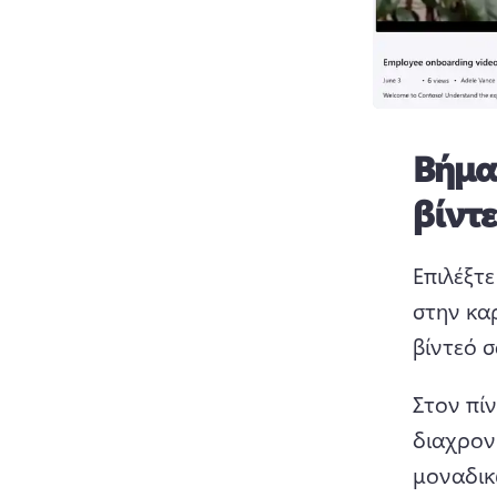
Βήμα
βίντ
Επιλέξτε
στην κα
βίντεό σ
Στον πίν
διαχρονι
μοναδικ