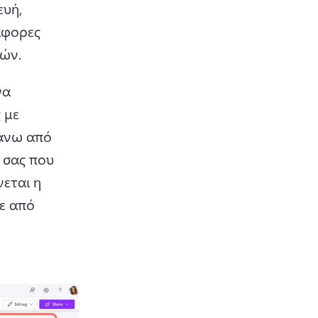
υή, 
φορες 
ρών.
α 
με 
άνω από 
σας που 
ται η 
ε από 