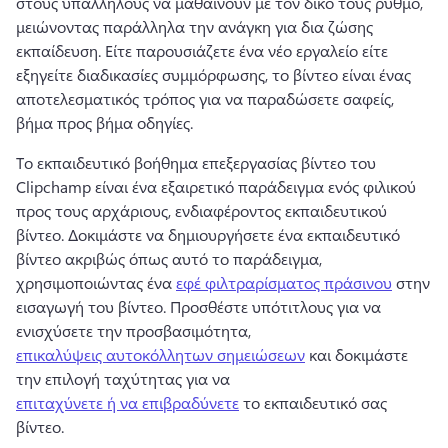
στους υπαλλήλους να μαθαίνουν με τον δικό τους ρυθμό, 
μειώνοντας παράλληλα την ανάγκη για δια ζώσης 
εκπαίδευση. 
Είτε παρουσιάζετε ένα νέο εργαλείο είτε 
εξηγείτε διαδικασίες συμμόρφωσης, το βίντεο είναι ένας 
αποτελεσματικός τρόπος για να παραδώσετε σαφείς, 
βήμα προς βήμα οδηγίες.
Το εκπαιδευτικό βοήθημα επεξεργασίας βίντεο του 
Clipchamp είναι ένα εξαιρετικό παράδειγμα ενός φιλικού 
προς τους αρχάριους, ενδιαφέροντος εκπαιδευτικού 
βίντεο. 
Δοκιμάστε να δημιουργήσετε ένα εκπαιδευτικό 
βίντεο ακριβώς όπως αυτό το παράδειγμα, 
χρησιμοποιώντας ένα 
εφέ φιλτραρίσματος πράσινου
 στην 
εισαγωγή του βίντεο. 
Προσθέστε υπότιτλους για να 
ενισχύσετε την προσβασιμότητα, 
επικαλύψεις αυτοκόλλητων σημειώσεων
 και δοκιμάστε 
την επιλογή ταχύτητας για να 
επιταχύνετε ή να επιβραδύνετε
 το εκπαιδευτικό σας 
βίντεο. 