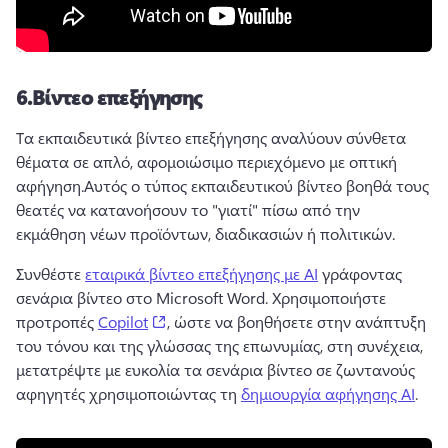
6.
Βίντεο επεξήγησης
Τα εκπαιδευτικά βίντεο επεξήγησης αναλύουν σύνθετα 
θέματα σε απλό, αφομοιώσιμο περιεχόμενο με οπτική 
αφήγηση.
Αυτός ο τύπος εκπαιδευτικού βίντεο βοηθά τους 
θεατές να κατανοήσουν το "γιατί" πίσω από την 
εκμάθηση νέων προϊόντων, διαδικασιών ή πολιτικών.
Συνθέστε 
εταιρικά βίντεο επεξήγησης με AI
 γράφοντας 
σενάρια βίντεο στο Microsoft Word. 
Χρησιμοποιήστε 
(opens in a new tab)
προτροπές 
Copilot
, ώστε να βοηθήσετε στην ανάπτυξη 
του τόνου και της γλώσσας της επωνυμίας, στη συνέχεια, 
μετατρέψτε με ευκολία τα σενάρια βίντεο σε ζωντανούς 
αφηγητές χρησιμοποιώντας τη 
δημιουργία αφήγησης AI
. 