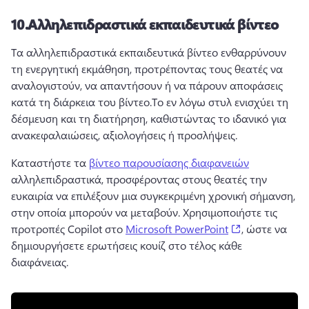
10.
Αλληλεπιδραστικά εκπαιδευτικά βίντεο
Τα αλληλεπιδραστικά εκπαιδευτικά βίντεο ενθαρρύνουν 
τη ενεργητική εκμάθηση, προτρέποντας τους θεατές να 
αναλογιστούν, να απαντήσουν ή να πάρουν αποφάσεις 
κατά τη διάρκεια του βίντεο.
Το εν λόγω στυλ ενισχύει τη 
δέσμευση και τη διατήρηση, καθιστώντας το ιδανικό για 
ανακεφαλαιώσεις, αξιολογήσεις ή προσλήψεις.
Καταστήστε τα 
βίντεο παρουσίασης διαφανειών
αλληλεπιδραστικά, προσφέροντας στους θεατές την 
ευκαιρία να επιλέξουν μια συγκεκριμένη χρονική σήμανση, 
στην οποία μπορούν να μεταβούν. 
Χρησιμοποιήστε τις 
(opens in a ne
προτροπές Copilot στο 
Microsoft PowerPoint
, ώστε να 
δημιουργήσετε ερωτήσεις κουίζ στο τέλος κάθε 
διαφάνειας. 