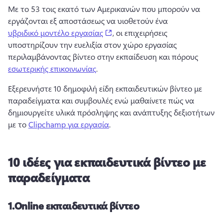
Με το 53 τοις εκατό των Αμερικανών που μπορούν να 
εργάζονται εξ αποστάσεως να υιοθετούν ένα 
(opens in a new tab)
υβριδικό μοντέλο εργασίας
, οι επιχειρήσεις 
υποστηρίζουν την ευελιξία στον χώρο εργασίας 
περιλαμβάνοντας βίντεο στην εκπαίδευση και πόρους 
εσωτερικής επικοινωνίας
. 
Εξερευνήστε 10 δημοφιλή είδη εκπαιδευτικών βίντεο με 
παραδείγματα και συμβουλές ενώ μαθαίνετε πώς να 
δημιουργείτε υλικά πρόσληψης και ανάπτυξης δεξιοτήτων 
με το 
Clipchamp για εργασία
. 
10 ιδέες για εκπαιδευτικά βίντεο με
παραδείγματα
1.
Online εκπαιδευτικά βίντεο