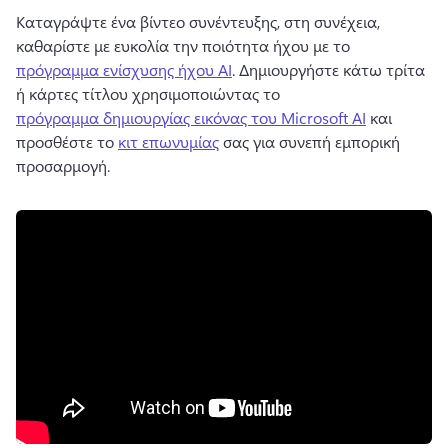
Καταγράψτε ένα βίντεο συνέντευξης, στη συνέχεια, 
καθαρίστε με ευκολία την ποιότητα ήχου με το 
πρόγραμμα ενίσχυσης ήχου AI
. 
Δημιουργήστε κάτω τρίτα 
ή κάρτες τίτλου χρησιμοποιώντας το 
πρόγραμμα δημιουργίας εικόνας του Microsoft AI
 και 
προσθέστε το 
κιτ επωνυμίας
 σας για συνεπή εμπορική 
προσαρμογή. 