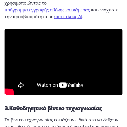
χρησιμοποιώντας το 
πρόγραμμα εγγραφής οθόνης και κάμερας
 και ενισχύστε 
την προσβασιμότητα με 
υπότιτλους AI
. 
3.
Καθοδηγητικό βίντεο τεχνογνωσίας
Τα βίντεο τεχνογνωσίας εστιάζουν ειδικά στο να δείξουν 
στους θεατές πώς να επιτύχουν ή να ολοκληρώσουν μια 