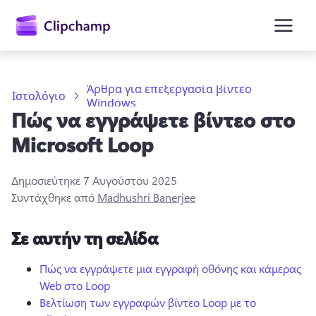
κύριο
περιεχόμενο
Άρθρα για επεξεργασία βίντεο
Ιστολόγιο
Windows
Πώς να εγγράψετε βίντεο στο
Microsoft Loop
Δημοσιεύτηκε
7 Αυγούστου 2025
Συντάχθηκε από
Madhushri Banerjee
Είσοδος
Σε αυτήν τη σελίδα
Δωρεάν δοκιμή
Πώς να εγγράψετε μια εγγραφή οθόνης και κάμερας
Web στο Loop
Βελτίωση των εγγραφών βίντεο Loop με το