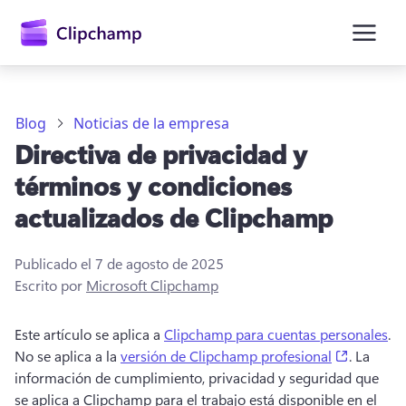
contenido
principal
Blog
Noticias de la empresa
Directiva de privacidad y
términos y condiciones
actualizados de Clipchamp
Publicado el
7 de agosto de 2025
Escrito por
Microsoft Clipchamp
Iniciar sesión
Este artículo se aplica a 
Clipchamp para cuentas personales
. 
Probar gratis
(opens in
No se aplica a la 
versión de Clipchamp profesional
. 
La 
información de cumplimiento, privacidad y seguridad que 
se aplica a Clipchamp para el trabajo está disponible en el 