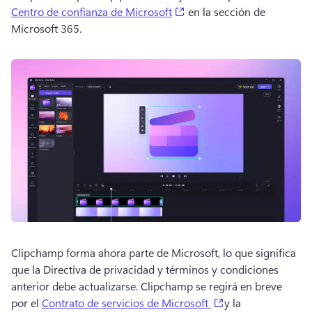
(opens in a new tab)
Centro de confianza de Microsoft
 en la sección de 
Microsoft 365. 
Clipchamp forma ahora parte de Microsoft, lo que significa 
que la Directiva de privacidad y términos y condiciones 
anterior debe actualizarse. 
Clipchamp se regirá en breve 
(opens in a new ta
por el 
Contrato de servicios de Microsoft
y la 