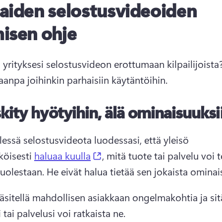
aiden selostusvideoiden
isen ohje
 yrityksesi 
selostusvideon
aanpa joihinkin parhaisiin käytäntöihin. 
kity hyötyihin, älä ominaisuuksi
lessä selostusvideota luodessasi, että yleisö 
(opens in a new tab)
öisesti 
haluaa kuulla
, mitä tuote tai palvelu voi t
uolestaan. 
He eivät halua tietää sen jokaista ominai
äsitellä mahdollisen asiakkaan ongelmakohtia ja sitä
 tai palvelusi voi ratkaista ne. 