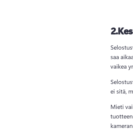
2.
Kes
Selostusv
saa aikaa
vaikea y
Selostus
ei sitä, 
Mieti va
tuotteen 
kameran 