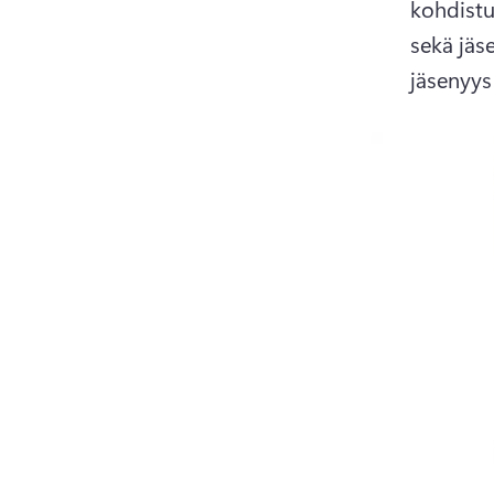
kohdistu
sekä jäs
jäsenyys