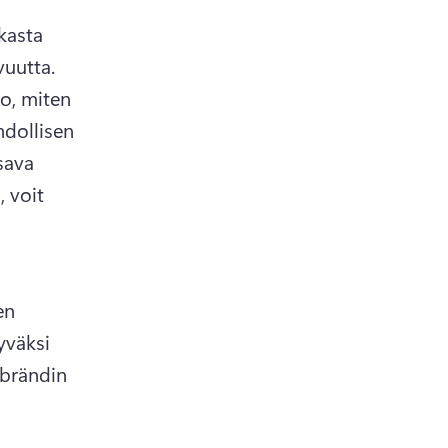
asta 
mainostamista, sillä se vähentää selostusvideon samastuttavuutta. 
o, miten 
dollisen 
ava 
voit 
n 
väksi 
brändin 