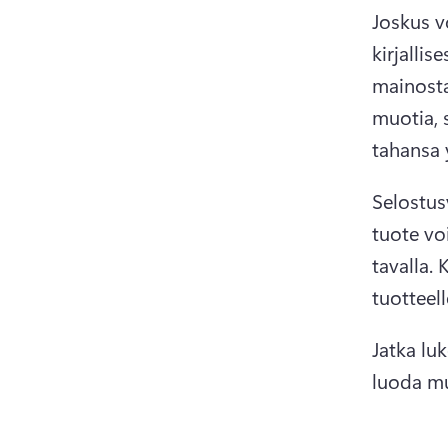
Joskus vo
kirjalli
mainosta
muotia, 
tahansa y
Selostus
tuote vo
tavalla. 
K
tuotteel
Jatka luk
luoda mui