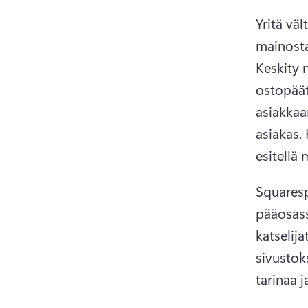
Yritä vä
Keskity n
ostopäät
asiakkaa
asiakas. 
esitellä
Squaresp
pääosass
katselij
sivustoks
tarinaa j