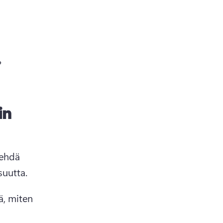
 erottumaan kilpailijoista? 
in
ehdä 
suutta. 
, miten 