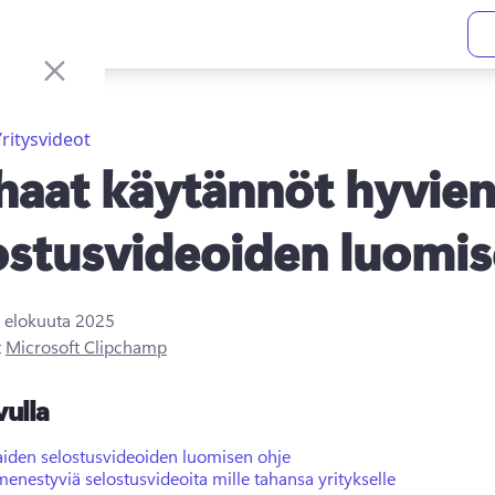
Yritysvideot
haat käytännöt hyvie
ostusvideoiden luomi
. elokuuta 2025
t
Microsoft Clipchamp
vulla
aiden selostusvideoiden luomisen ohje
enestyviä selostusvideoita mille tahansa yritykselle