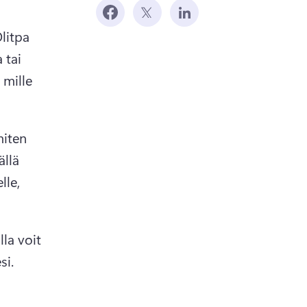
litpa 
tai 
mille 
iten 
llä 
lle, 
la voit 
si.