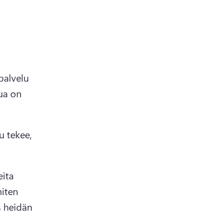
palvelu 
ua on 
 tekee, 
ita 
iten 
 heidän 