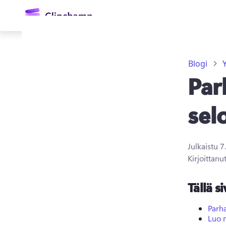
Blogi
Par
sel
Julkaistu
7
Kirjaudu sisään
Kirjoittanu
Kokeile maksutta
Tällä si
Parh
Luo m