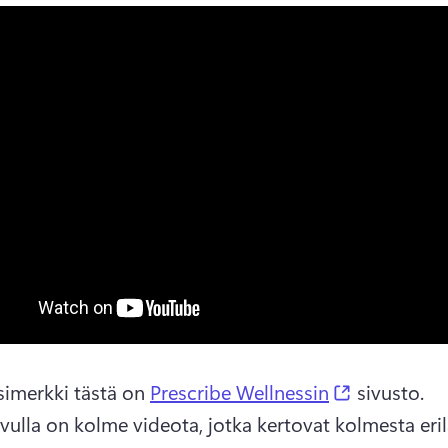
(opens in a
simerkki tästä on 
Prescribe Wellnessin
 sivusto. 
ivulla on kolme videota, jotka kertovat kolmesta erila