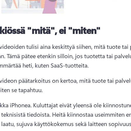
kiössä "mitä", ei "miten"
ideoiden tulisi aina keskittyä siihen, mitä tuote tai 
n. 
Tämä pätee etenkin silloin, jos tuotetta tai palvel
mmärtää heti, kuten SaaS-tuotteita. 
videon päätarkoitus on kertoa, mitä tuote tai palvelu
miten se tapahtuu. 
ikka iPhonea. 
Kuluttajat eivät yleensä ole kiinnostune
teknisistä tiedoista. 
Heitä kiinnostaa useimmiten en
laatu, sujuva käyttökokemus sekä laitteen sopivuus