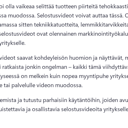
i olla vaikeaa selittää tuotteen piirteitä tehokkaasti 
sessa muodossa. 
Selostusvideot voivat auttaa tässä. 
O
massa sitten tekniikkatuotteita, lemmikkitarvikkeita 
selostusvideot ovat olennainen markkinointityökalu 
ritykselle. 
videot saavat kohdeyleisön huomion ja näyttävät, m
i ratkaista jonkin ongelman – kaikki tämä viihdyttävä
yseessä on melkein kuin 
nopea myyntipuhe
 yritykse
le tai palvelulle videon muodossa. 
emista ja tutustu parhaisiin käytäntöihin, joiden avul
stettavia ja osallistavia selostusvideoita yritykselle