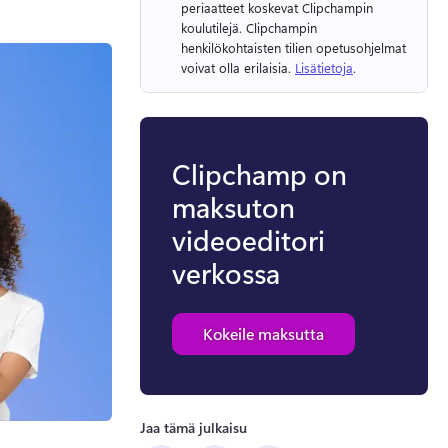
periaatteet koskevat Clipchampin 
koulutilejä. 
Clipchampin 
henkilökohtaisten tilien opetusohjelmat 
voivat olla erilaisia. 
Lisätietoja
. 
Clipchamp on
maksuton
videoeditori
verkossa
Kokeile maksutta
Jaa tämä julkaisu