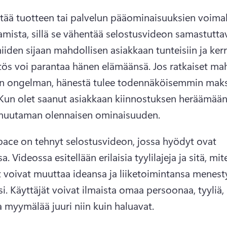
lttää tuotteen tai palvelun pääominaisuuksien voimak
iiden sijaan mahdollisen asiakkaan tunteisiin ja kerr
ös voi parantaa hänen elämäänsä. 
Jos ratkaiset mah
n ongelman, hänestä tulee todennäköisemmin maks
Kun olet saanut asiakkaan kiinnostuksen heräämään, 
 muutaman olennaisen ominaisuuden. 
ace on tehnyt selostusvideon, jossa hyödyt ovat 
a. 
Videossa esitellään erilaisia tyylilajeja ja sitä, mite
at voivat muuttaa ideansa ja liiketoimintansa menesty
i. 
Käyttäjät voivat ilmaista omaa persoonaa, tyyliä, 
a myymälää juuri niin kuin haluavat. 