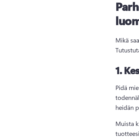
Parh
luom
Mikä saa
Tutustut
1.
Kes
Pidä mie
todennäk
heidän p
Muista k
tuotteesi