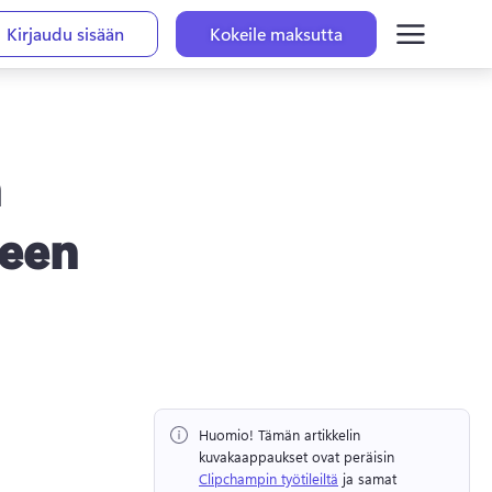
Kirjaudu sisään
Kokeile maksutta
n
seen
Huomio!
 Tämän artikkelin 
kuvakaappaukset ovat peräisin ⁠ 
Clipchampin työtileiltä
 ja samat 