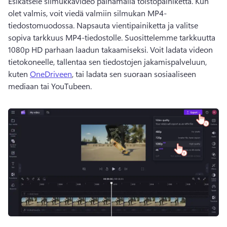
Esikatsele silmukkavideo painamalla toistopainiketta. 
Kun 
olet valmis, voit viedä valmiin silmukan MP4-
tiedostomuodossa. 
Napsauta vientipainiketta ja valitse 
sopiva tarkkuus 
MP4-tiedostolle. 
Suosittelemme tarkkuutta 
1080p HD parhaan laadun takaamiseksi. 
Voit ladata videon 
tietokoneelle, tallentaa sen tiedostojen jakamispalveluun, 
kuten 
OneDriveen
, tai ladata sen suoraan sosiaaliseen 
mediaan tai YouTubeen. 