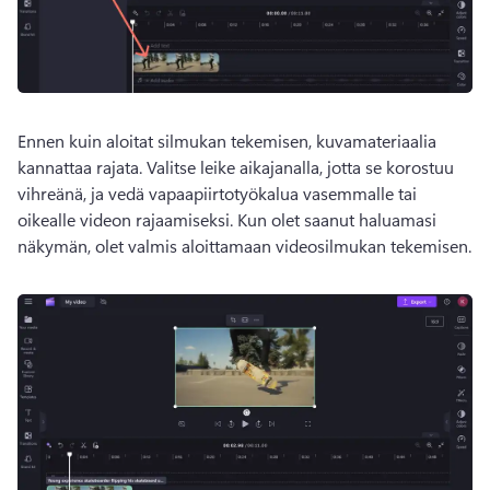
Ennen kuin aloitat silmukan tekemisen, kuvamateriaalia 
kannattaa rajata. 
Valitse leike aikajanalla, jotta se korostuu 
vihreänä, ja vedä vapaapiirtotyökalua vasemmalle tai 
oikealle videon rajaamiseksi. 
Kun olet saanut haluamasi 
näkymän, olet valmis aloittamaan videosilmukan tekemisen. 