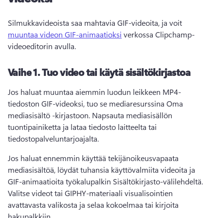
Silmukkavideoista saa mahtavia GIF-videoita, ja voit 
muuntaa videon GIF-animaatioksi
 verkossa Clipchamp-
videoeditorin avulla. 
Vaihe 1.
Tuo video tai käytä sisältökirjastoa
Jos haluat muuntaa aiemmin luodun leikkeen MP4-
tiedoston GIF-videoksi, tuo se mediaresurssina Oma 
mediasisältö -kirjastoon. 
Napsauta mediasisällön 
tuontipainiketta ja lataa tiedosto laitteelta tai 
tiedostopalveluntarjoajalta. 
Jos haluat ennemmin käyttää tekijänoikeusvapaata 
mediasisältöä, löydät tuhansia käyttövalmiita videoita ja 
GIF-animaatioita työkalupalkin Sisältökirjasto-välilehdeltä. 
Valitse videot tai GIPHY-materiaali visualisointien 
avattavasta valikosta ja selaa kokoelmaa tai kirjoita 
hakupalkkiin. 