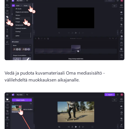
Vedä ja pudota kuvamateriaali Oma mediasisältö -
välilehdeltä muokkauksen aikajanalle. 