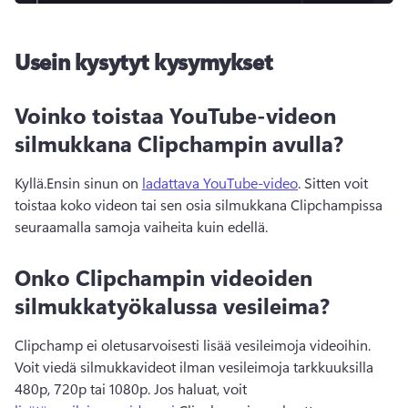
Usein kysytyt kysymykset
Voinko toistaa YouTube-videon
silmukkana Clipchampin avulla?
Kyllä.
Ensin sinun on 
ladattava YouTube-video
. 
Sitten voit 
toistaa koko videon tai sen osia silmukkana Clipchampissa 
seuraamalla samoja vaiheita kuin edellä.
Onko Clipchampin videoiden
silmukkatyökalussa vesileima?
Clipchamp ei oletusarvoisesti lisää vesileimoja videoihin. 
Voit viedä silmukkavideot ilman vesileimoja tarkkuuksilla 
480p, 720p tai 1080p. 
Jos haluat, voit 