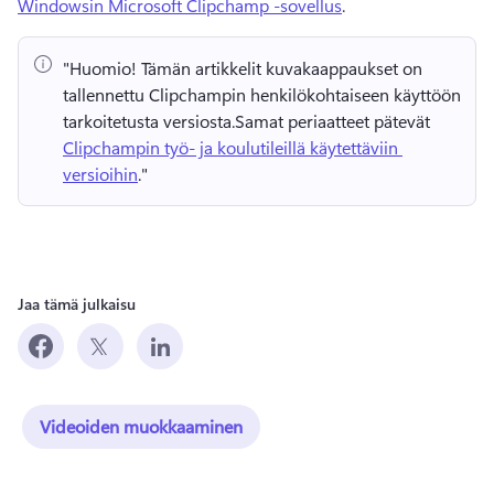
Windowsin Microsoft Clipchamp -sovellus
. 
"Huomio!
 Tämän artikkelit kuvakaappaukset on 
tallennettu Clipchampin henkilökohtaiseen käyttöön 
tarkoitetusta versiosta.
Samat periaatteet pätevät 
Clipchampin työ- ja koulutileillä käytettäviin 
versioihin
." 
Jaa tämä julkaisu
Videoiden muokkaaminen