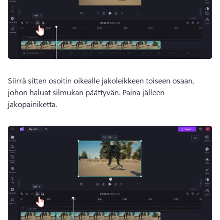
Siirrä sitten osoitin oikealle jakoleikkeen toiseen osaan, 
johon haluat silmukan päättyvän. Paina jälleen 
jakopainiketta.