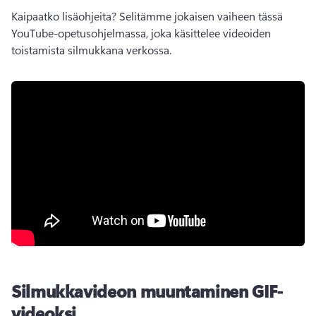
Kaipaatko lisäohjeita? 
Selitämme jokaisen vaiheen tässä 
YouTube-opetusohjelmassa, joka käsittelee videoiden 
toistamista silmukkana verkossa.
Silmukkavideon muuntaminen GIF-
videoksi