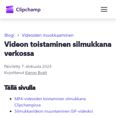
Blogi
Videoiden muokkaaminen
Videon toistaminen silmukkana
verkossa
Päivitetty
7. elokuuta 2025
Kirjaudu sisään
Kirjoittanut
Kieron Byatt
Kokeile maksutta
Tällä sivulla
MP4-videoiden toistaminen silmukkana
Clipchampissa
Silmukkavideon muuntaminen GIF-videoksi