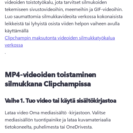
videoiden toistotyökalu, jota tarvitset silmukoiden 
tekemiseen sivustovideoihin, meemeihin ja GIF-videoihin. 
Luo saumattomia silmukkavideoita verkossa kokonaisista 
leikkeistä tai lyhyistä osista viiden helpon vaiheen avulla 
käyttämällä 
Clipchampin maksutonta videoiden silmukkatyökalua
verkossa
. 
MP4-videoiden toistaminen
silmukkana Clipchampissa
Vaihe 1.
Tuo video tai käytä sisältökirjastoa
Lataa video Oma mediasisältö -kirjastoon. 
Valitse 
mediasisällön tuontipainike ja lataa kuvamateriaalia 
tietokoneelta, puhelimesta tai OneDrivesta.