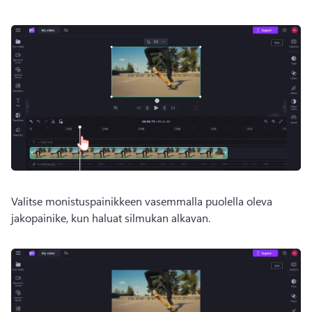
Valitse monistuspainikkeen vasemmalla puolella oleva 
jakopainike, kun haluat silmukan alkavan.