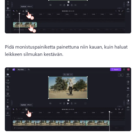
Pidä monistuspainiketta painettuna niin kauan, kuin haluat 
leikkeen silmukan kestävän. 