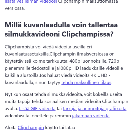
lisätä vesileiman videoosi
 Clipchampin maksuttomassa 
versiossa. 
Millä kuvanlaadulla voin tallentaa
silmukkavideoni Clipchampissa?
Clipchampista voi viedä videoita useilla eri 
kuvanlaatuasetuksilla.
Clipchampin ilmaisversiossa on 
käytettävissä kolme tarkkuutta: 480p luonnoksille, 720p 
pienemmille tiedostoille ja1080p HD laadukkaille videoille 
kaikilla alustoilla.
Jos haluat viedä videoita 4K UHD -
kuvanlaadulla, sinun täytyy 
tehdä maksullinen tilaus
. 
Nyt kun osaat tehdä silmukkavideoita, voit kokeilla useita 
muita tapoja tehdä sosiaalisen median videoita Clipchampin 
avulla. 
Lisää GIF-videoita
 tai 
tarroja ja animoituja grafiikoita
videoihisi tai opettele paremmin 
jakamaan videoita
. 
Aloita 
Clipchampin
 käyttö tai lataa 