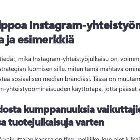
lppoa Instagram-yhteistyö
a ja esimerkkiä
tiedät, mikä Instagram-yhteistyöjulkaisu on, voimme
 strategian luomisen sille, miten tämä mahtava omina
staa sosiaalisen median brändiäsi. 
Tässä on muutam
m-yhteistyöominaisuuden käyttötapa, jotta pääset 
osta kumppanuuksia vaikuttaji
a tuotejulkaisuja varten
 vaikuttajan kanssa on fiksu peliliike, kun olet julka