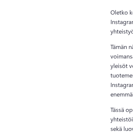
Oletko k
Instagra
yhteistyö
Tämän nä
voimansa
yleisöt 
tuotemerk
Instagra
enemmän
Tässä op
yhteistö
sekä luov