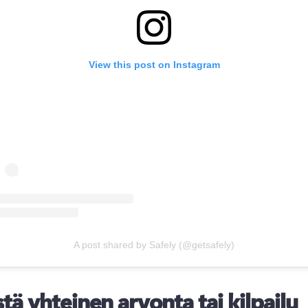
View this post on Instagram
A post shared by Safely (@getsafely)
stä yhteinen arvonta tai kilpailu