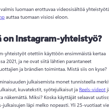
 valmis luomaan erottuvaa videosisältöä yhteistyötä
mp
 auttaa tuomaan visiosi eloon. 
 on Instagram-yhteistyö?
m-yhteistyöt otettiin käyttöön ensimmäistä kertaa 
a 2021, ja ne ovat siitä lähtien parantaneet 
uottajien ja brändien toimintaa. 
Mistä siis on kyse?
inaisuuden julkaisemista monet tunnisteella merkit
ulkaisut, kuvatekstit, syötejulkaisut ja 
Reels-videot
 j
lta näkemättä. 
Miksi? 
Koska käyttäjät selaavat uutiss
s-julkaisujen läpi melko nopeasti. 
Yli 25-vuotiaat vie