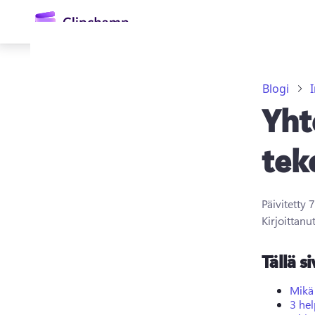
Blogi
Yht
tek
Päivitetty
7
Kirjaudu sisään
Kirjoittanu
Kokeile maksutta
Tällä si
Mikä
3 hel