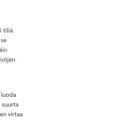
b)
tiliä 
se 
in 
isöjen 
 luoda 
 suurta 
n virtaa 