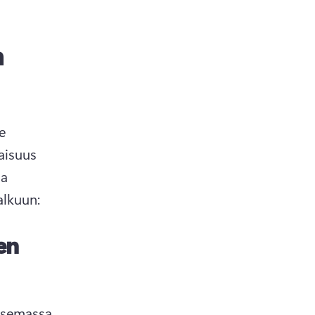
n
 
isuus 
a 
alkuun:
en
isemassa 