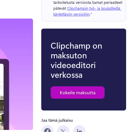
tarkoitetusta versiosta.
Samat periaatteet 
pätevät 
Clipchampin työ- ja koulutileillä 
käytettäviin versioihin
." 
Clipchamp on
maksuton
videoeditori
verkossa
Kokeile maksutta
Jaa tämä julkaisu