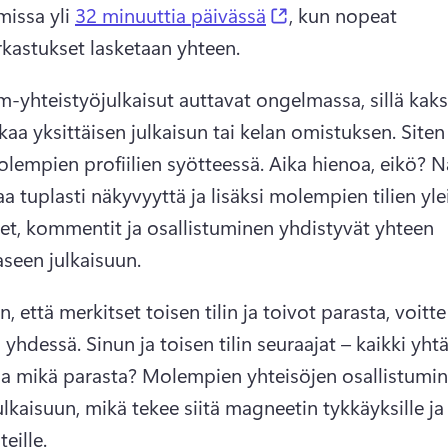
(opens in a new ta
issa yli 
32 minuuttia päivässä
, kun nopeat 
rkastukset lasketaan yhteen. 
-yhteistyöjulkaisut auttavat ongelmassa, sillä kaksi 
kaa yksittäisen julkaisun tai kelan omistuksen. Siten 
lempien profiilien syötteessä. 
Aika hienoa, eikö? 
Nä
aa tuplasti näkyvyyttä ja lisäksi molempien tilien yle
et, kommentit ja osallistuminen yhdistyvät yhteen 
seen julkaisuun.
n, että merkitset toisen tilin ja toivot parasta, voitte
n yhdessä. 
Sinun ja toisen tilin seuraajat – kaikki yhtä
Ja mikä parasta? 
Molempien yhteisöjen osallistumine
lkaisuun, mikä tekee siitä magneetin tykkäyksille ja 
ille.