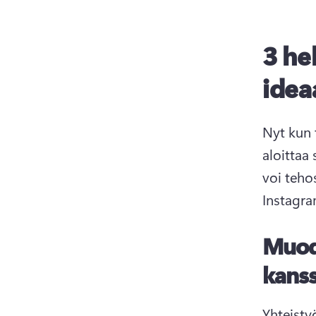
3 he
idea
Nyt kun 
aloittaa
voi teho
Instagra
Muod
kanss
Yhteistyö