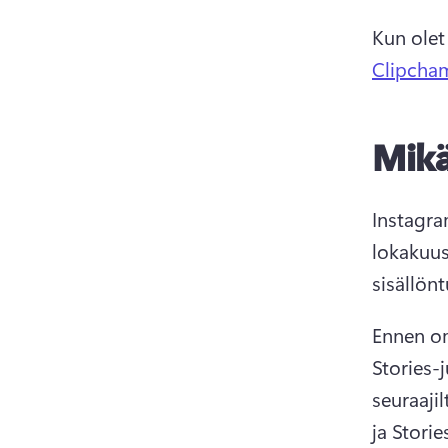
Kun olet
Clipcha
Mikä
Instagra
lokakuuss
sisällönt
Ennen om
Stories-j
seuraaji
ja Storie