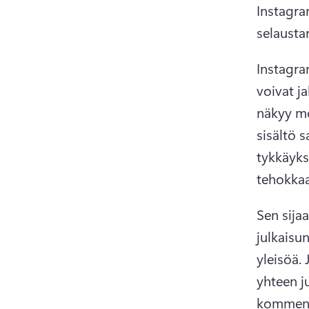
Instagram
selausta
Instagram
voivat ja
näkyy mo
sisältö s
tykkäyks
tehokkaa
Sen sijaa
julkaisu
yleisöä. 
yhteen ju
kommente