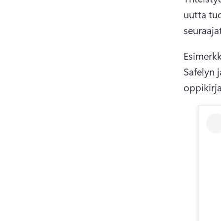
uutta tuo
seuraaja
Esimerkk
Safelyn j
oppikirj