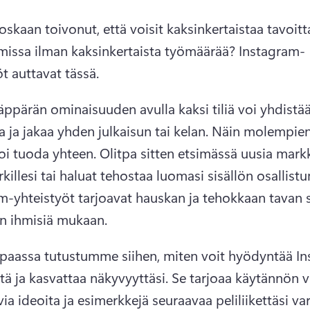
oskaan toivonut, että voisit kaksinkertaistaa tavoitt
missa ilman kaksinkertaista työmäärää? 
Instagram-
t auttavat tässä.
ppärän ominaisuuden avulla kaksi tiliä voi yhdistää
 ja jakaa yhden julkaisun tai kelan. Näin molempien t
voi tuoda yhteen. 
Olitpa sitten etsimässä uusia markk
illesi tai haluat tehostaa luomasi sisällön osallistum
m-yhteistyöt tarjoavat hauskan ja tehokkaan tavan 
 ihmisiä mukaan.
paassa tutustumme siihen, miten voit hyödyntää I
itä ja kasvattaa näkyvyyttäsi. Se tarjoaa käytännön v
ia ideoita ja esimerkkejä seuraavaa peliliikettäsi var