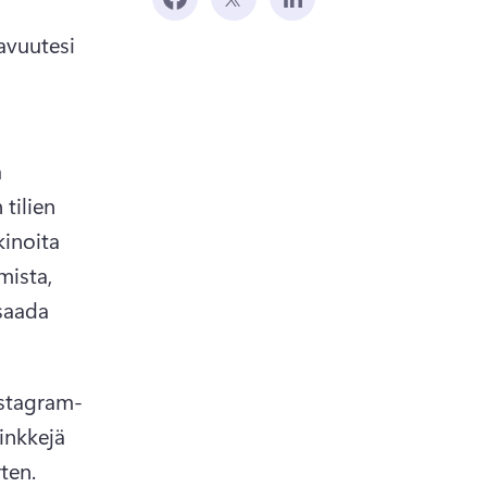
avuutesi 
 
ilien 
inoita 
ista, 
saada 
nstagram-
inkkejä 
ten.