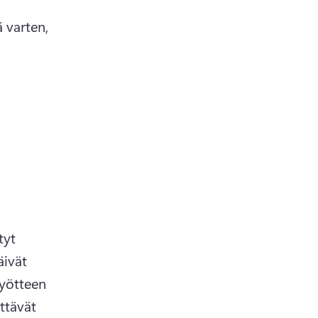
 varten, 
yt 
äivät 
yötteen 
ttävät 