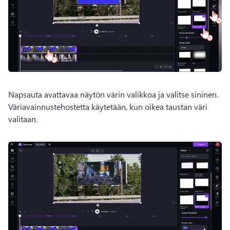
Napsauta avattavaa näytön värin valikkoa ja valitse sininen. 
Väriavainnustehostetta käytetään, kun oikea taustan väri 
valitaan. 