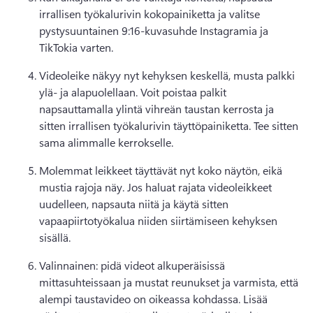
irrallisen työkalurivin kokopainiketta ja valitse 
pystysuuntainen 9:16-kuvasuhde Instagramia ja 
TikTokia varten. 
Videoleike näkyy nyt kehyksen keskellä, musta palkki 
ylä- ja alapuolellaan. 
Voit poistaa palkit 
napsauttamalla ylintä vihreän taustan kerrosta ja 
sitten irrallisen työkalurivin täyttöpainiketta. Tee sitten 
sama alimmalle kerrokselle. 
Molemmat leikkeet täyttävät nyt koko näytön, eikä 
mustia rajoja näy. 
Jos haluat rajata videoleikkeet 
uudelleen, napsauta niitä ja käytä sitten 
vapaapiirtotyökalua niiden siirtämiseen kehyksen 
sisällä. 
Valinnainen: pidä videot alkuperäisissä 
mittasuhteissaan ja mustat reunukset ja varmista, että 
alempi taustavideo on oikeassa kohdassa. 
Lisää 