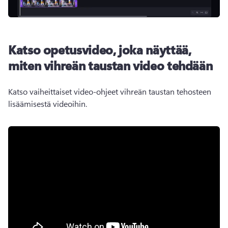
Katso opetusvideo, joka näyttää,
miten vihreän taustan video tehdään
Katso vaiheittaiset video-ohjeet vihreän taustan tehosteen 
lisäämisestä videoihin. 