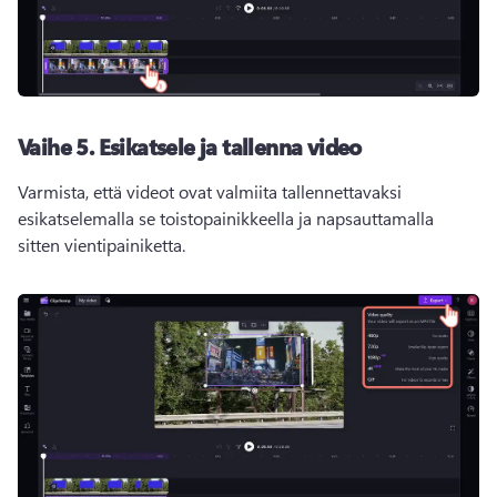
Vaihe 5.
Esikatsele ja tallenna video
Varmista, että videot ovat valmiita tallennettavaksi 
esikatselemalla se toistopainikkeella ja napsauttamalla 
sitten vientipainiketta. 