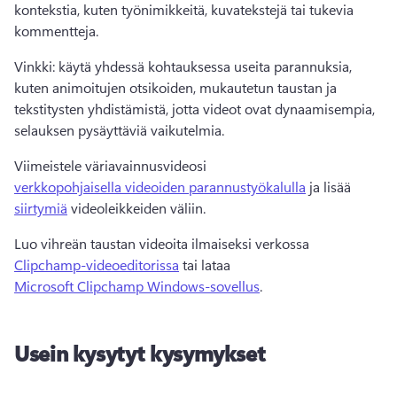
kontekstia, kuten työnimikkeitä, kuvatekstejä tai tukevia 
kommentteja. 
Vinkki: käytä yhdessä kohtauksessa useita parannuksia, 
kuten animoitujen otsikoiden, mukautetun taustan ja 
tekstitysten yhdistämistä, jotta videot ovat dynaamisempia, 
selauksen pysäyttäviä vaikutelmia. 
Viimeistele väriavainnusvideosi 
verkkopohjaisella videoiden parannustyökalulla
 ja lisää 
siirtymiä
 videoleikkeiden väliin. 
Luo vihreän taustan videoita ilmaiseksi verkossa 
Clipchamp-videoeditorissa
 tai lataa 
Microsoft Clipchamp Windows-sovellus
. 
Usein kysytyt kysymykset