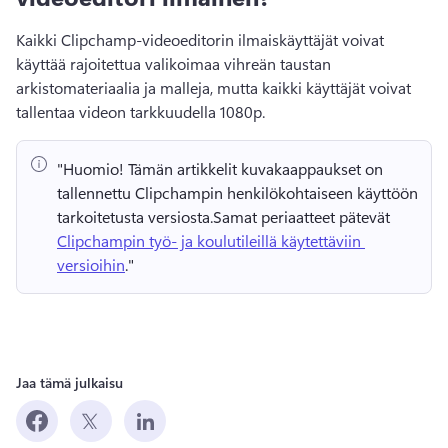
Kaikki Clipchamp-videoeditorin ilmaiskäyttäjät voivat 
käyttää rajoitettua valikoimaa vihreän taustan 
arkistomateriaalia ja malleja, mutta kaikki käyttäjät voivat 
tallentaa videon tarkkuudella 1080p. 
"Huomio!
 Tämän artikkelit kuvakaappaukset on 
tallennettu Clipchampin henkilökohtaiseen käyttöön 
tarkoitetusta versiosta.
Samat periaatteet pätevät 
Clipchampin työ- ja koulutileillä käytettäviin 
versioihin
." 
Jaa tämä julkaisu