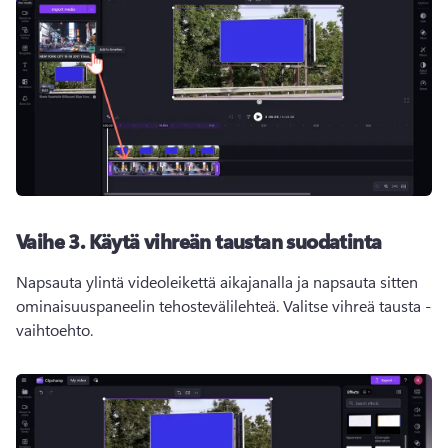
Vaihe 3.
Käytä vihreän taustan suodatinta
Napsauta ylintä videoleikettä aikajanalla ja napsauta sitten 
ominaisuuspaneelin tehostevälilehteä. 
Valitse vihreä tausta -
vaihtoehto. 