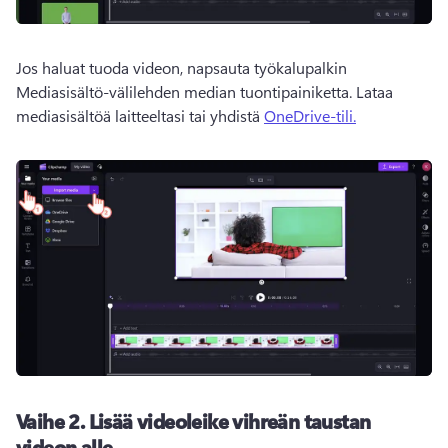
Jos haluat tuoda videon, napsauta työkalupalkin 
Mediasisältö-välilehden median tuontipainiketta. 
Lataa 
mediasisältöä laitteeltasi tai yhdistä 
OneDrive-tili.
Vaihe 2.
Lisää videoleike vihreän taustan
videon alle