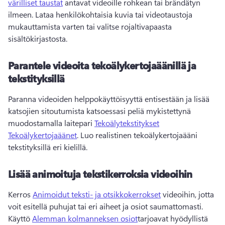
värilliset taustat
 antavat videoille rohkean tai brändätyn 
ilmeen. 
Lataa henkilökohtaisia kuvia tai videotaustoja 
mukauttamista varten tai valitse rojaltivapaasta 
sisältökirjastosta. 
Parantele videoita tekoälykertojaäänillä ja
tekstityksillä
Paranna videoiden helppokäyttöisyyttä entisestään ja lisää 
katsojien sitoutumista katsoessasi peliä mykistettynä 
muodostamalla laitepari 
Tekoälytekstitykset
Tekoälykertojaäänet
. 
Luo realistinen tekoälykertojaääni 
tekstityksillä eri kielillä. 
Lisää animoituja tekstikerroksia videoihin
Kerros 
Animoidut teksti- ja otsikkokerrokset
 videoihin, jotta 
voit esitellä puhujat tai eri aiheet ja osiot saumattomasti. 
Käyttö 
Alemman kolmanneksen osiot
tarjoavat hyödyllistä 