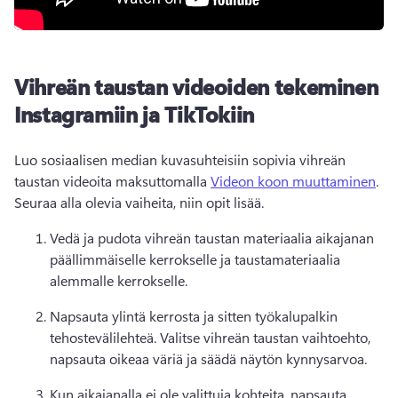
Vihreän taustan videoiden tekeminen
Instagramiin ja TikTokiin
Luo sosiaalisen median kuvasuhteisiin sopivia vihreän 
taustan videoita maksuttomalla 
Videon koon muuttaminen
. 
Seuraa alla olevia vaiheita, niin opit lisää. 
Vedä ja pudota vihreän taustan materiaalia aikajanan 
päällimmäiselle kerrokselle ja taustamateriaalia 
alemmalle kerrokselle. 
Napsauta ylintä kerrosta ja sitten työkalupalkin 
tehostevälilehteä. 
Valitse vihreän taustan vaihtoehto, 
napsauta oikeaa väriä ja säädä näytön kynnysarvoa. 
Kun aikajanalla ei ole valittuja kohteita, napsauta 