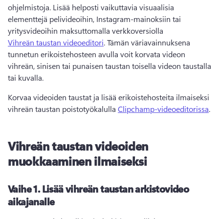
ohjelmistoja. 
Lisää helposti vaikuttavia visuaalisia 
elementtejä pelivideoihin, Instagram-mainoksiin tai 
yritysvideoihin maksuttomalla verkkoversiolla 
Vihreän taustan videoeditori
. 
Tämän väriavainnuksena 
tunnetun erikoistehosteen avulla voit korvata videon 
vihreän, sinisen tai punaisen taustan toisella videon taustalla 
tai kuvalla. 
Korvaa videoiden taustat ja lisää erikoistehosteita ilmaiseksi 
vihreän taustan poistotyökalulla 
Clipchamp-videoeditorissa
. 
Vihreän taustan videoiden
muokkaaminen ilmaiseksi
Vaihe 1.
Lisää vihreän taustan arkistovideo
aikajanalle