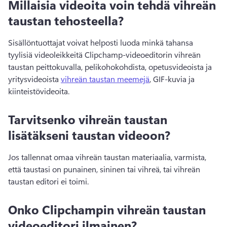
Millaisia videoita voin tehdä vihreän
taustan tehosteella?
Sisällöntuottajat voivat helposti luoda minkä tahansa 
tyylisiä videoleikkeitä Clipchamp-videoeditorin vihreän 
taustan peittokuvalla, pelikohokohdista, opetusvideoista ja 
yritysvideoista 
vihreän taustan meemejä
, GIF-kuvia ja 
kiinteistövideoita. 
Tarvitsenko vihreän taustan
lisätäkseni taustan videoon?
Jos tallennat omaa vihreän taustan materiaalia, varmista, 
että taustasi on punainen, sininen tai vihreä, tai vihreän 
taustan editori ei toimi. 
Onko Clipchampin vihreän taustan
videoeditori ilmainen?