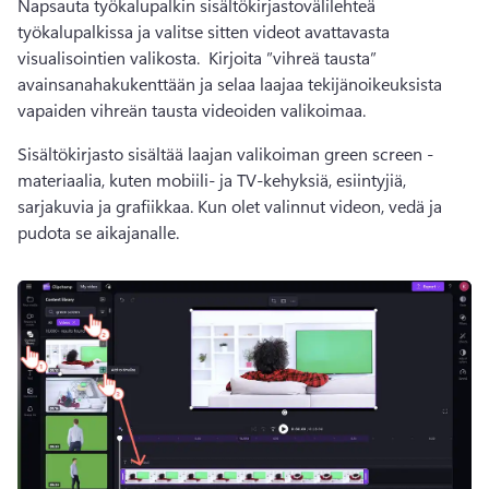
Napsauta työkalupalkin sisältökirjastovälilehteä 
työkalupalkissa ja valitse sitten videot avattavasta 
visualisointien valikosta. 
 Kirjoita ”vihreä tausta” 
avainsanahakukenttään ja selaa laajaa tekijänoikeuksista 
vapaiden vihreän tausta videoiden valikoimaa. 
Sisältökirjasto sisältää laajan valikoiman green screen -
materiaalia, kuten mobiili- ja TV-kehyksiä, esiintyjiä, 
sarjakuvia ja grafiikkaa. 
Kun olet valinnut videon, vedä ja 
pudota se aikajanalle. 