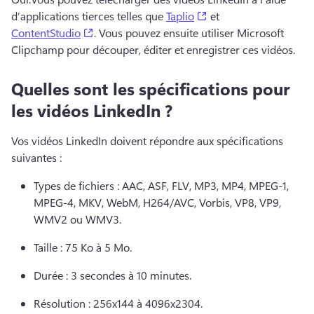
(opens in a new tab)
d’applications tierces telles que 
Taplio
 et 
(opens in a new tab)
ContentStudio
. 
Vous pouvez ensuite utiliser Microsoft 
Clipchamp pour découper, éditer et enregistrer ces vidéos.
Quelles sont les spécifications pour
les vidéos LinkedIn ?
Vos vidéos LinkedIn doivent répondre aux spécifications 
suivantes :
Types de fichiers : AAC, ASF, FLV, MP3, MP4, MPEG-1, 
MPEG-4, MKV, WebM, H264/AVC, Vorbis, VP8, VP9, 
WMV2 ou WMV3. 
Taille : 75 Ko à 5 Mo. 
Durée : 3 secondes à 10 minutes. 
Résolution : 256x144 à 4096x2304. 