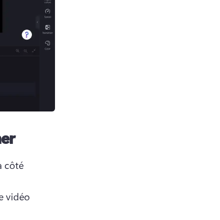
ner
 côté 
 vidéo 