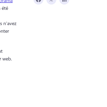
porama
été 
s n’avez 
nter 
t 
r web. 