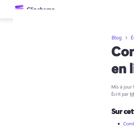
contenu
principal
Blog
É
Com
en 
Mis à jour 
Se connecter
Écrit par
M
Essayez gratuitement
Sur ce
Comb