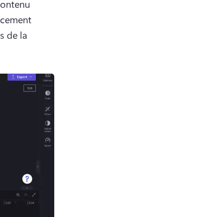
contenu 
acement 
 de la 