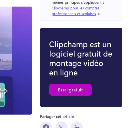
mêmes principes s'appliquent à 
Clipchamp pour les comptes 
professionnels et scolaires
. » 
Clipchamp est un
logiciel gratuit de
montage vidéo
en ligne
Essai gratuit
Partager cet article