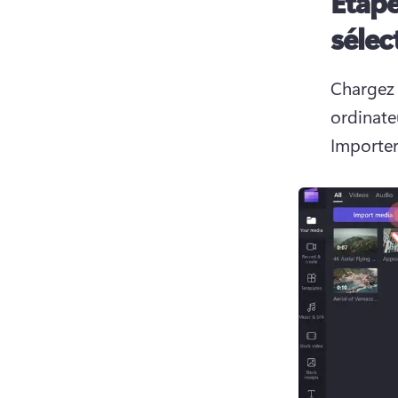
Étape
sélec
Chargez 
ordinateu
Importer