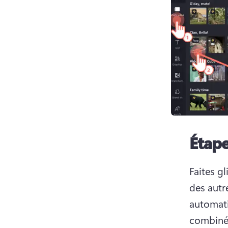
Étape
Faites g
des autr
automati
combinée