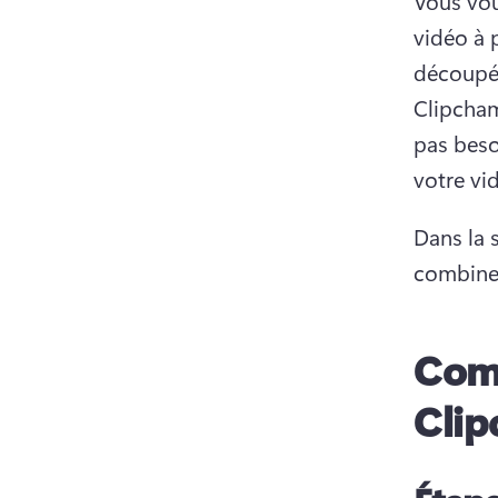
Vous vou
vidéo à 
découpé
Clipcham
pas beso
votre vi
Dans la 
combiner
Comb
Cli