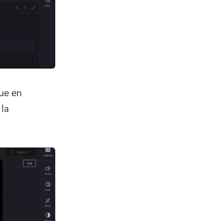
ue en 
la 