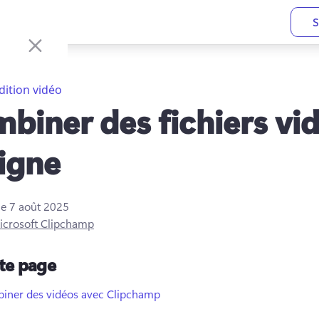
S
dition vidéo
biner des fichiers vi
ligne
le
7 août 2025
icrosoft Clipchamp
tte page
iner des vidéos avec Clipchamp