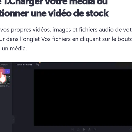
 1.
Charger votre média ou
tionner une vidéo de stock
vos propres vidéos, images et fichiers audio de votr
r dans l’onglet Vos fichiers en cliquant sur le bouto
 un média.