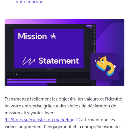
votre marque
Transmettez facilement les objectifs, les valeurs et l’identité 
de votre entreprise grâce à des vidéos de déclaration de 
mission attrayantes.
Avec 
(opens in a new tab)
94 % des spécialistes du marketing
 affirmant que les 
vidéos augmentent l’engagement et la compréhension des 