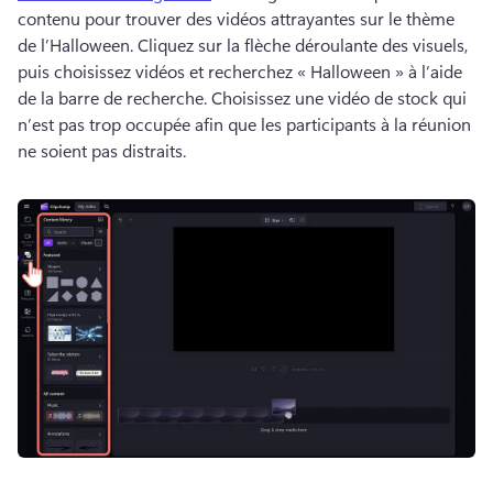
contenu pour trouver des vidéos attrayantes sur le thème 
de l’Halloween. 
Cliquez sur la flèche déroulante des visuels, 
puis choisissez vidéos et recherchez « Halloween » à l’aide 
de la barre de recherche. 
Choisissez une vidéo de stock qui 
n’est pas trop occupée afin que les participants à la réunion 
ne soient pas distraits. 