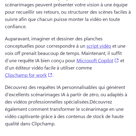
scénarimages peuvent présenter votre vision à une équipe 
pour recueillir ses retours, ou structurer des scènes faciles à 
suivre afin que chacun puisse monter la vidéo en toute 
confiance.
Auparavant, imaginer et dessiner des planches 
conceptuelles pour correspondre à un 
script vidéo
 et une 
voix off prenait beaucoup de temps. 
Maintenant, il suffit 
(opens i
d’une requête IA bien conçu pour 
Microsoft Copilot
 et 
d’un éditeur vidéo facile à utiliser comme 
(opens in a new tab)
Clipchamp for work
. 
Découvrez des requêtes IA personnalisables qui génèrent 
d’excellents scénarimages IA à partir de zéro, ou adaptés à 
des vidéos professionnelles spécialisées.
Découvrez 
également comment transformer le scénarimage en une 
vidéo captivante grâce à des contenus de stock de haute 
qualité dans Clipchamp.