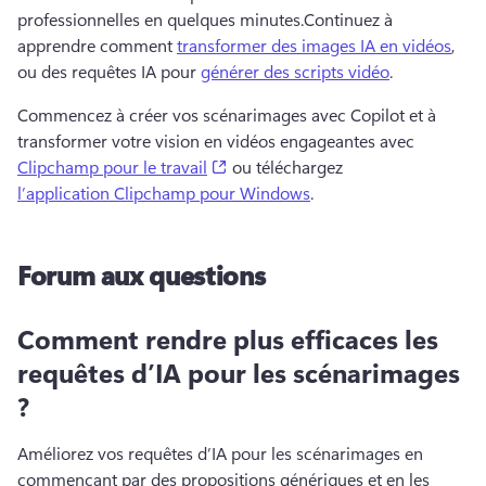
professionnelles en quelques minutes.
Continuez à 
apprendre comment 
transformer des images IA en vidéos
, 
ou des requêtes IA pour 
générer des scripts vidéo
. 
Commencez à créer vos scénarimages avec Copilot et à 
transformer votre vision en vidéos engageantes avec 
(opens in a new tab)
Clipchamp pour le travail
 ou téléchargez 
l’application Clipchamp pour Windows
. 
Forum aux questions
Comment rendre plus efficaces les
requêtes d’IA pour les scénarimages
?
Améliorez vos requêtes d’IA pour les scénarimages en 
commençant par des propositions génériques et en les 