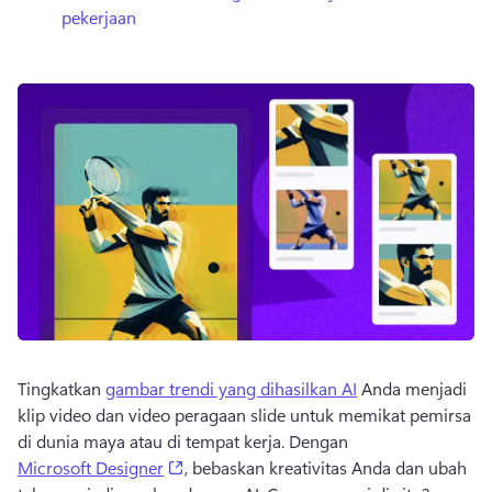
pekerjaan
Tingkatkan 
gambar trendi yang dihasilkan AI
 Anda menjadi 
klip video dan video peragaan slide untuk memikat pemirsa 
di dunia maya atau di tempat kerja. 
Dengan 
(opens in a new tab)
Microsoft Designer
, bebaskan kreativitas Anda dan ubah 