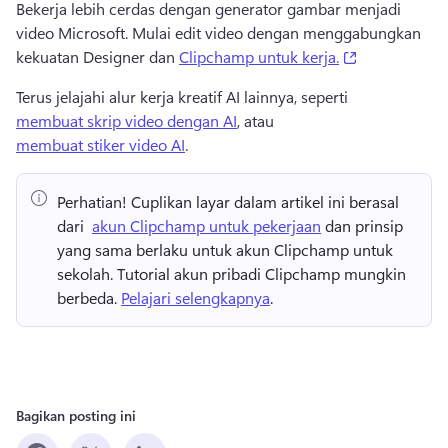
Bekerja lebih cerdas dengan generator gambar menjadi 
video Microsoft. 
Mulai edit video dengan menggabungkan 
(opens in a 
kekuatan Designer dan 
Clipchamp untuk kerja.
Terus jelajahi alur kerja kreatif AI lainnya, seperti 
membuat skrip video dengan AI
, atau 
membuat stiker video AI
. 
Perhatian!
 Cuplikan layar dalam artikel ini berasal 
dari ⁠ 
akun Clipchamp untuk pekerjaan
 dan prinsip 
yang sama berlaku untuk akun Clipchamp untuk 
sekolah. 
Tutorial akun pribadi Clipchamp mungkin 
berbeda. 
Pelajari selengkapnya
.
Bagikan posting ini