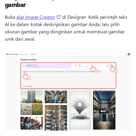
gambar
(opens in a new tab)
Buka 
alat Image Creator
 di Designer. 
Ketik perintah teks 
AI ke dalam kotak deskripsikan gambar Anda, lalu pilih 
ukuran gambar yang diinginkan untuk membuat gambar 
unik dari awal.