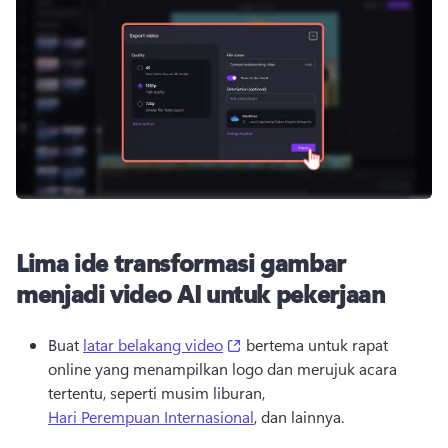
Lima ide transformasi gambar
menjadi video AI untuk pekerjaan
(opens in a new tab)
Buat 
latar belakang video
 bertema untuk rapat 
online yang menampilkan logo dan merujuk acara 
tertentu, seperti musim liburan, 
Hari Perempuan Internasional
, dan lainnya. 