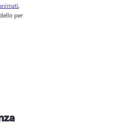
animati
, 
dello per 
nza