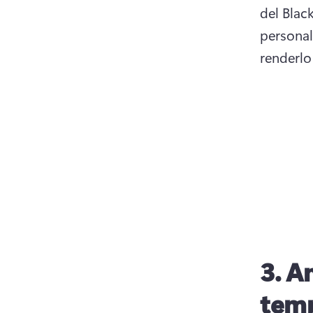
del Blac
personali
renderlo
3. A
tem