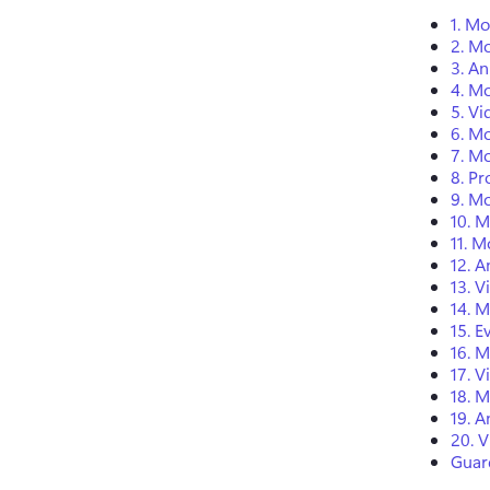
1. Mo
2. Mo
3. An
4. Mo
5. Vi
6. Mo
7. M
8. Pr
9. Mo
10. M
11. M
12. 
13. V
14. M
15. E
16. M
17. 
18. M
19. A
20. V
Guard