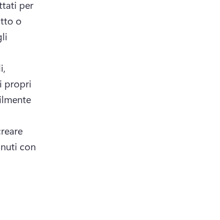
tati per 
tto o 
i 
, 
i propri 
ilmente 
reare 
nuti con 