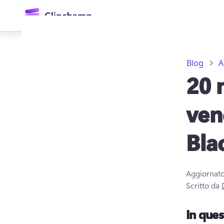
contenuto
principale
Blog
A
20 
ven
Bla
Accedi
Provalo gratuitamente
Aggiornato
Scritto da
In que