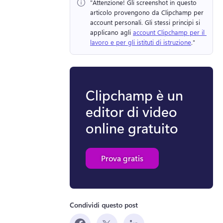
"Attenzione!
 Gli screenshot in questo 
articolo provengono da Clipchamp per 
account personali. 
Gli stessi principi si 
applicano agli 
account Clipchamp per il 
lavoro e per gli istituti di istruzione
." 
Clipchamp è un
editor di video
online gratuito
Prova gratis
Condividi questo post