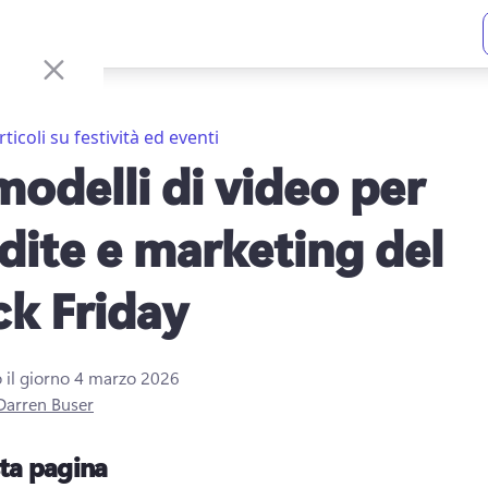
rticoli su festività ed eventi
modelli di video per
dite e marketing del
ck Friday
 il giorno
4 marzo 2026
Darren Buser
sta pagina