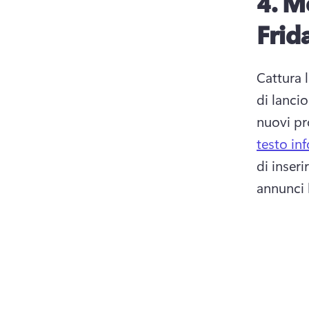
4. M
Frid
Cattura 
di lanci
nuovi pr
testo in
di inseri
annunci b