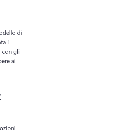
dello di 
a i 
 con gli 
ere ai 
k
ozioni 