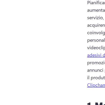
Pianific
aumentar
servizio,
acquiren
coinvolge
personal
videocli
adesivi 
promozio
annunci 
il produt
Clipcham