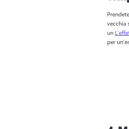
Prendete
vecchia 
un 
L'eff
per un'e