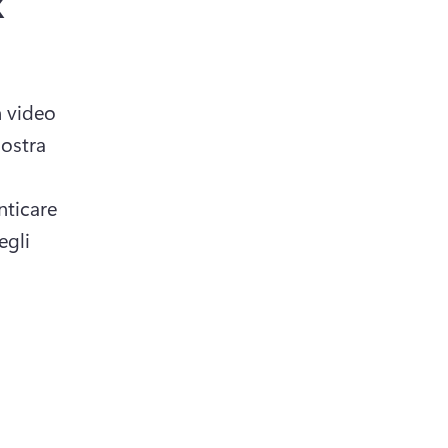
k
 video 
ostra 
ticare 
gli 