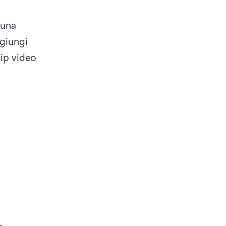
una 
giungi 
lip video 