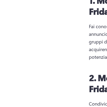
1. M
Frida
Fai conos
annuncio
gruppi di
acquirent
potenzial
2. M
Frid
Condivid