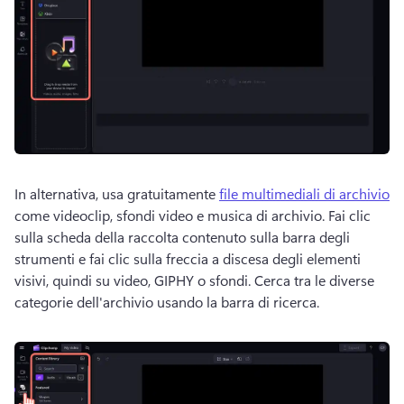
In alternativa, usa gratuitamente 
file multimediali di archivio
come videoclip, sfondi video e musica di archivio. 
Fai clic 
sulla scheda della raccolta contenuto sulla barra degli 
strumenti e fai clic sulla freccia a discesa degli elementi 
visivi, quindi su video, GIPHY o sfondi. 
Cerca tra le diverse 
categorie dell'archivio usando la barra di ricerca. 