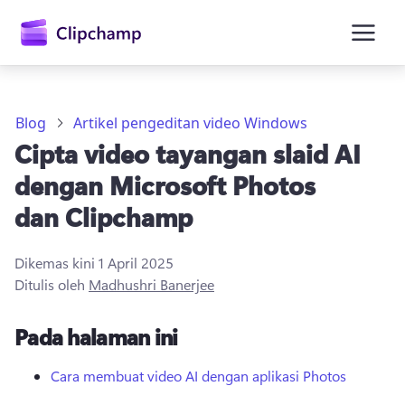
kandungan
utama
Blog
Artikel pengeditan video Windows
Cipta video tayangan slaid AI
dengan Microsoft Photos
dan Clipchamp
Dikemas kini
1 April 2025
Daftar masuk
Ditulis oleh
Madhushri Banerjee
Cuba secara percuma
Pada halaman ini
Cara membuat video AI dengan aplikasi Photos