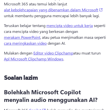
Microsoft 365 atau temui lebih lanjut 
(ope
alat kebolehcapaian yang dibenamkan dalam Microsoft
untuk membantu pengguna mencapai lebih banyak lagi. 
Teruskan belajar tentang 
mencipta video untuk kerja
 seperti 
cara mencipta video yang berkesan dengan 
merakam PowerPoint
, atau petua menjimatkan masa seperti 
cara meringkaskan video
 dengan AI. 
Mulakan dengan 
Editor video Clipchamp
atau muat turun 
Apl Microsoft Clipchamp Windows
. 
Soalan lazim
Bolehkah Microsoft Copilot
menyalin audio menggunakan AI?
(opens in a new tab)