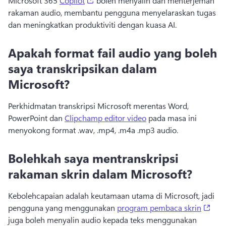
Microsoft 365 
Copilot
 boleh menyalin dan menterjemah 
rakaman audio, membantu pengguna menyelaraskan tugas 
dan meningkatkan produktiviti dengan kuasa AI. 
Apakah format fail audio yang boleh
saya transkripsikan dalam
Microsoft?
Perkhidmatan transkripsi Microsoft merentas Word, 
PowerPoint dan 
Clipchamp editor video
 pada masa ini 
menyokong format .wav, .mp4, .m4a .mp3 audio. 
Bolehkah saya mentranskripsi
rakaman skrin dalam Microsoft?
Kebolehcapaian adalah keutamaan utama di Microsoft, jadi 
(ope
pengguna yang menggunakan 
program pembaca skrin
juga boleh menyalin audio kepada teks menggunakan 