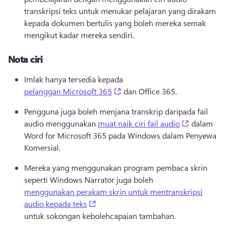
transkripsi teks untuk menukar pelajaran yang dirakam 
kepada dokumen bertulis yang boleh mereka semak 
mengikut kadar mereka sendiri. 
Nota ciri
Imlak hanya tersedia kepada 
(opens in a new tab)
pelanggan Microsoft 365
 dan Office 365. 
Pengguna juga boleh menjana transkrip daripada fail 
(opens in 
audio menggunakan 
muat naik ciri fail audio
 dalam 
Word for Microsoft 365 pada Windows dalam Penyewa 
Komersial. 
Mereka yang menggunakan program pembaca skrin 
seperti Windows Narrator juga boleh 
menggunakan perakam skrin untuk mentranskripsi
(opens in a new tab)
audio kepada teks
untuk sokongan kebolehcapaian tambahan. 