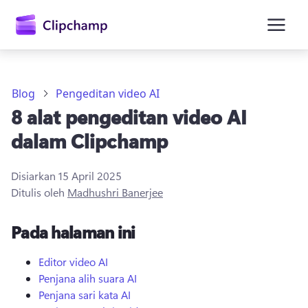
kandungan
utama
Blog
Pengeditan video AI
8 alat pengeditan video AI
dalam Clipchamp
Disiarkan
15 April 2025
Ditulis oleh
Madhushri Banerjee
Daftar masuk
Pada halaman ini
Cuba secara percuma
Editor video AI
Penjana alih suara AI
Penjana sari kata AI