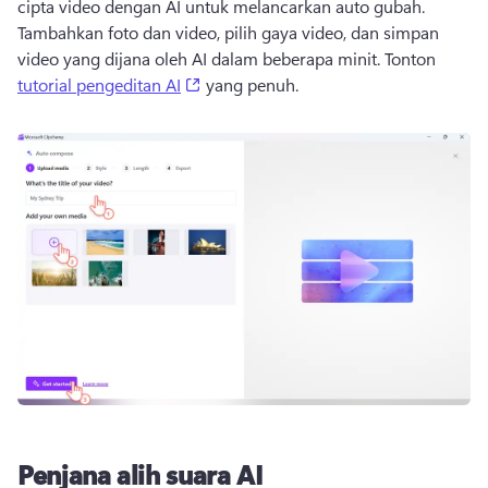
cipta video dengan AI untuk melancarkan auto gubah. 
Tambahkan foto dan video, pilih gaya video, dan simpan 
video yang dijana oleh AI dalam beberapa minit. Tonton 
(opens in a new tab)
tutorial pengeditan AI
 yang penuh. 
Penjana alih suara AI