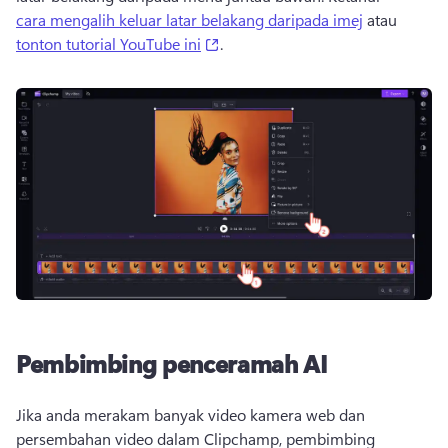
cara mengalih keluar latar belakang daripada imej
 atau 
(opens in a new tab)
tonton tutorial YouTube ini
. 
Pembimbing penceramah AI
Jika anda merakam banyak video kamera web dan 
persembahan video dalam Clipchamp, pembimbing 