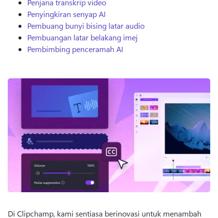
Penjana transkrip video
Penyingkiran senyap AI
Pembuang bunyi bising latar audio
Pembuangan latar belakang imej
Pembimbing penceramah AI
Di Clipchamp, kami sentiasa berinovasi untuk menambah 