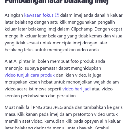
Pembuangan latar belakang imej
(opens in a new tab)
Asingkan 
kawasan fokus
 dalam imej anda danalih keluar 
latar belakang dengan satu klik menggunakan pengalih 
keluar latar belakang imej dalam Clipchamp. Dengan cepat 
mengalih keluar latar belakang yang tidak kemas dan visual 
yang tidak sesuai untuk mencipta imej dengan latar 
belakang telus untuk meningkatkan video anda. 
Alat AI pintar ini boleh membuat foto produk anda 
menonjol supaya pemasar dapat menghidupkan 
video tunjuk cara produk
 dan iklan video. Ia juga 
merupakan kesan hebat untuk menonjolkan wajah dalam 
video acara istimewa seperti 
video hari jadi
 atau video 
sorotan perkahwinan dan percutian. 
Muat naik fail PNG atau JPEG anda dan tambahkan ke garis 
masa. Klik kanan pada imej dalam pratonton video untuk 
memilih aset video, kemudian klik pada opsyen alih keluar 
latar belakang daripada menu juntau bawah. Ketahui 