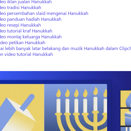
deo iklan jualan Hanukkah
deo tradisi Hanukkah
deo persembahan slaid mengenai Hanukkah
deo panduan hadiah Hanukkah
deo resepi Hanukkah
deo tutorial kraf Hanukkah
deo montaj keluarga Hanukkah
ideo petikan Hanukkah
kai lebih banyak latar belakang dan muzik Hanukkah dalam Clip
on video tutorial Hanukkah