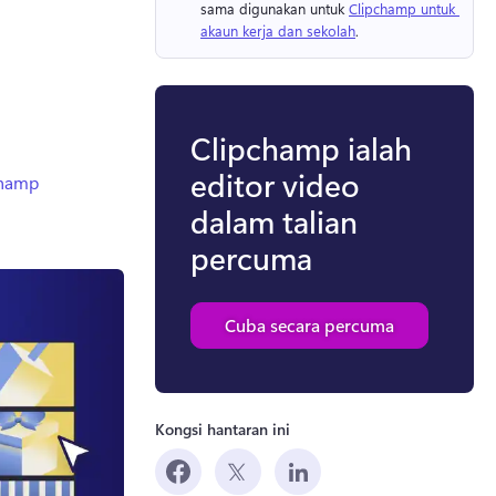
sama digunakan untuk 
Clipchamp untuk 
akaun kerja dan sekolah
. 
Clipchamp ialah
editor video
champ
dalam talian
percuma
Cuba secara percuma
Kongsi hantaran ini