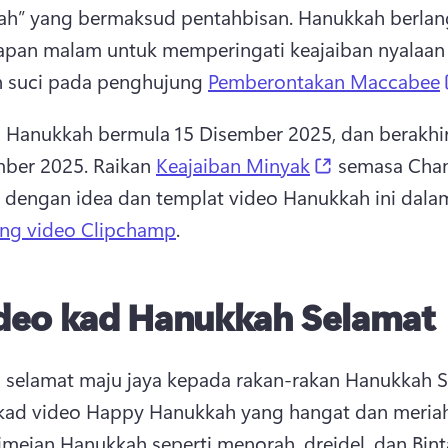
ah” yang bermaksud pentahbisan. 
Hanukkah berlan
apan malam untuk memperingati keajaiban nyalaan 
 suci pada penghujung 
Pemberontakan Maccabee
i Hanukkah bermula 15 Disember 2025, dan berakhir
(opens in a n
ber 2025. 
Raikan 
Keajaiban Minyak
 semasa Chan
i dengan idea dan templat video Hanukkah ini dala
ing video Clipchamp
. 
deo kad Hanukkah Selamat
 selamat maju jaya kepada rakan-rakan Hanukkah 
mejan Hanukkah seperti menorah, dreidel, dan Bint