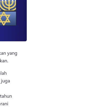
an yang 
kan. 
lah 
juga 
tahun 
ani 