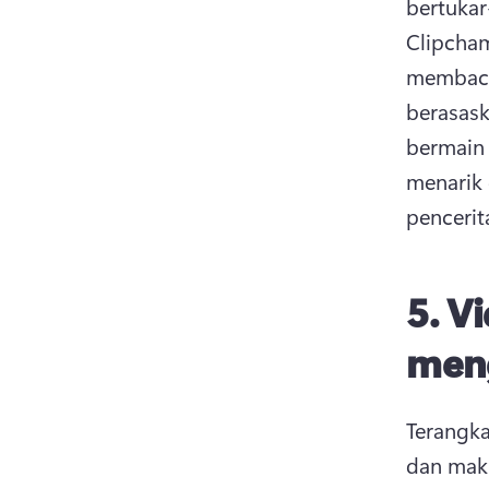
bertukar
Clipcham
membaca 
berasask
bermain 
menarik 
penceri
5.
Vi
men
Terangka
dan mak