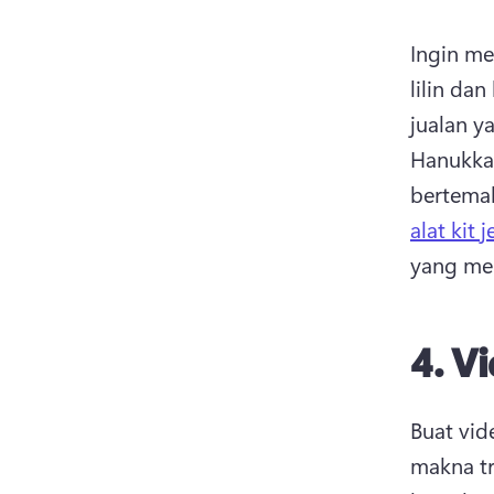
Ingin m
lilin da
jualan 
Hanukkah
bertema
alat kit
yang men
4.
Vi
Buat vid
makna tr