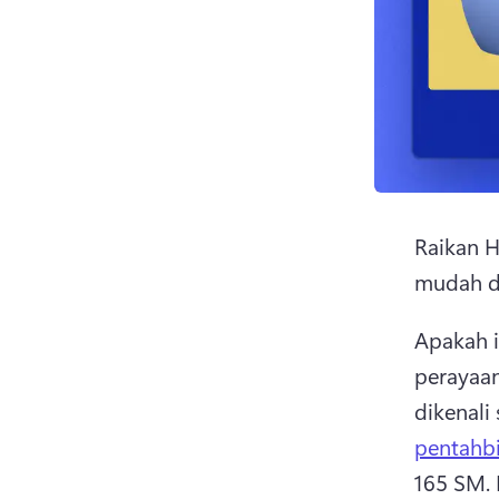
Raikan H
mudah di
Apakah 
perayaan
dikenali
pentahbi
165 SM. 