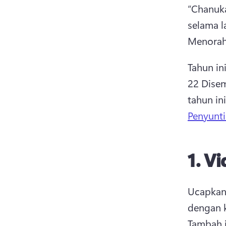
“Chanuk
selama l
Menorah
Tahun in
22 Disem
tahun in
Penyunt
1.
Vi
Ucapkan
Tambah i