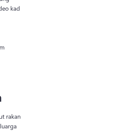
deo kad 
m 
h
t rakan 
uarga 