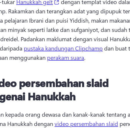
(opens in a new tab)
-tukar 
Hanukkah gelt
 dengan templat video dala
p. 
Rakamkan dan terangkan adat yang dipupuk ter
pelajaran Ibrani dan puisi Yiddish, makan makanan
an minyak seperti latke dan sufganiyot, dan sudah t
dreidel. 
Padankan maklumat dengan visual Hanukka
daripada 
pustaka kandungan Clipchamp
 dan buat t
taan menggunakan 
perakam suara
. 
deo persembahan slaid
genai Hanukkah
n kepada orang dewasa dan kanak-kanak tentang as
na Hanukkah dengan 
video persembahan slaid