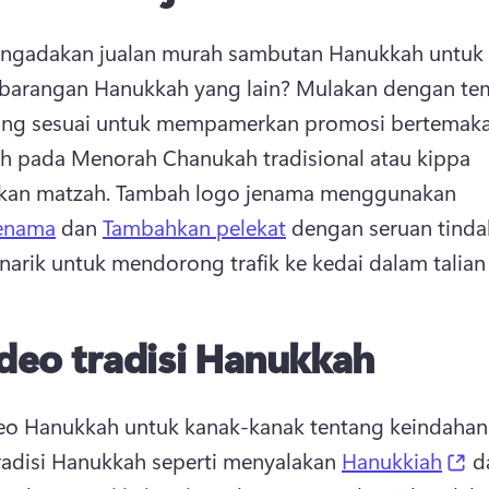
engadakan jualan murah sambutan Hanukkah untuk 
n barangan Hanukkah yang lain? 
Mulakan dengan tem
yang sesuai untuk mempamerkan promosi bertemaka
 pada Menorah Chanukah tradisional atau kippa 
kan matzah. 
Tambah logo jenama menggunakan 
 jenama
 dan 
Tambahkan pelekat
 dengan seruan tinda
arik untuk mendorong trafik ke kedai dalam talian 
deo tradisi Hanukkah
eo Hanukkah untuk kanak-kanak tentang keindahan 
(o
adisi Hanukkah seperti menyalakan 
Hanukkiah
 d