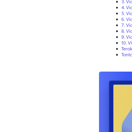
3.
Vi
4.
Vi
5.
Vi
6.
Vi
7.
Vi
8.
Vi
9.
Vi
10.
V
Tero
Tont