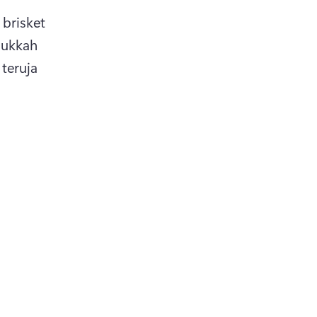
risket 
ukkah 
teruja 