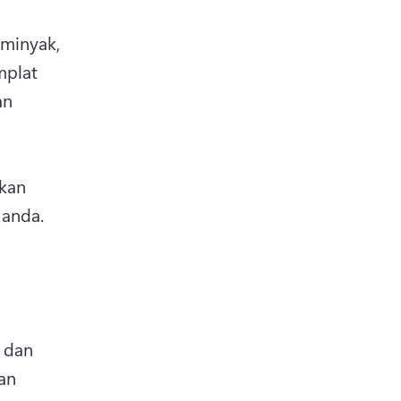
minyak, 
plat 
n 
kan 
anda. 
dan 
pens in a new tab)
an 