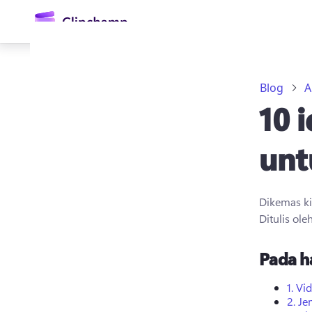
kandungan
utama
Blog
A
10 
unt
Dikemas k
Daftar masuk
Ditulis ole
Cuba secara percuma
Pada h
1.
Vi
2.
Je