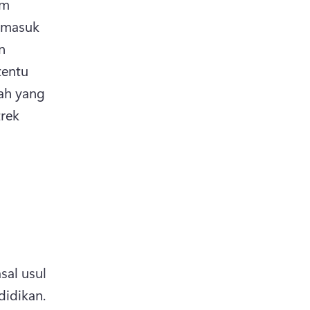
m 
masuk 
 
entu 
h yang 
rek 
al usul 
 pendidikan. 