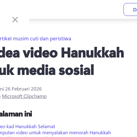
D
rtikel musim cuti dan peristiwa
idea video Hanukkah
uk media sosial
ini
26 Februari 2026
h
Microsoft Clipchamp
alaman ini
deo kad Hanukkah Selamat
mputan video untuk menyalakan menorah Hanukkah