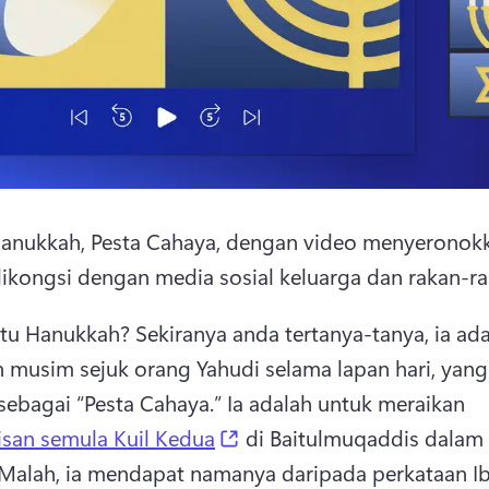
anukkah, Pesta Cahaya, dengan video menyeronokk
kongsi dengan media sosial keluarga dan rakan-ra
itu Hanukkah? 
Sekiranya anda tertanya-tanya, ia ada
 musim sejuk orang Yahudi selama lapan hari, yang 
 sebagai “Pesta Cahaya.” Ia adalah untuk meraikan 
(opens in a new tab)
san semula Kuil Kedua
 di Baitulmuqaddis dalam 
Malah, ia mendapat namanya daripada perkataan Ibr