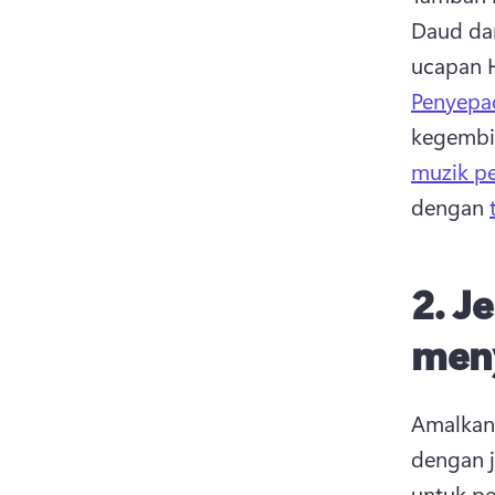
Daud da
ucapan 
Penyepa
kegembi
muzik p
dengan 
2.
Je
men
Amalkan
dengan 
untuk p