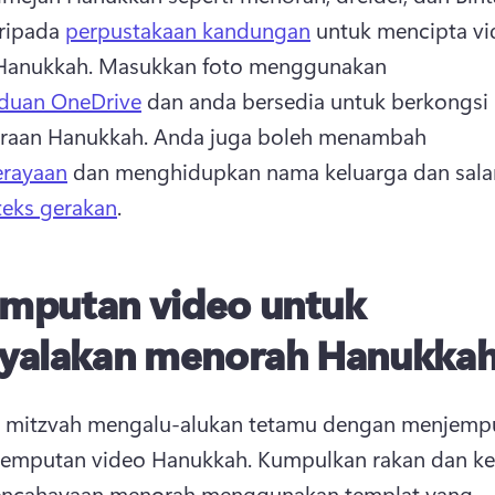
ripada 
perpustakaan kandungan
 untuk mencipta vi
Hanukkah. 
Masukkan foto menggunakan 
duan OneDrive
 dan anda bersedia untuk berkongsi 
raan Hanukkah. 
Anda juga boleh menambah 
erayaan
 dan menghidupkan nama keluarga dan sala
teks gerakan
. 
mputan video untuk
yalakan menorah Hanukka
 mitzvah mengalu-alukan tetamu dengan menjempu
jemputan video Hanukkah. 
Kumpulkan rakan dan kel
encahayaan menorah menggunakan templat yang 