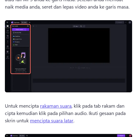
naik media anda, seret dan lepas video anda ke garis masa. 
Untuk mencipta 
rakaman suara
, klik pada tab rakam dan 
cipta kemudian klik pada pilihan audio. 
Ikuti gesaan pada 
skrin untuk 
mencipta suara latar
. 