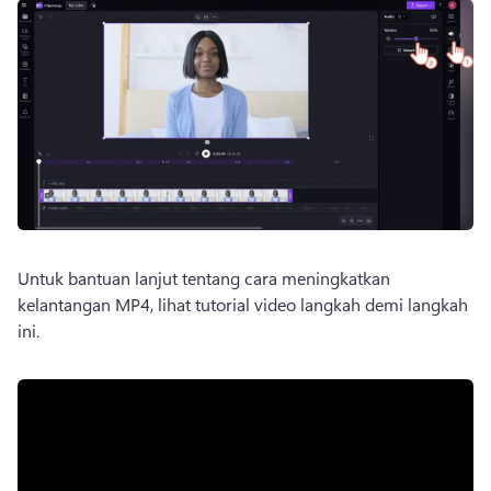
Untuk bantuan lanjut tentang cara meningkatkan 
kelantangan MP4, lihat tutorial video langkah demi langkah 
ini. 