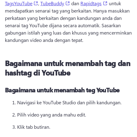
(opens in a new tab)
(opens in a new tab)
(opens in a n
TagsYouTube
, 
TubeBuddy
 dan 
Rapidtags
 untuk 
mendapatkan senarai tag yang berkaitan. Hanya masukkan 
perkataan yang berkaitan dengan kandungan anda dan 
senarai tag YouTube dijana secara automatik. Sasarkan 
gabungan istilah yang luas dan khusus yang mencerminkan 
kandungan video anda dengan tepat. 
Bagaimana untuk menambah tag dan
hashtag di YouTube
Bagaimana untuk menambah teg YouTube
Navigasi ke YouTube Studio dan pilih kandungan. 
Pilih video yang anda mahu edit. 
Klik tab butiran. 