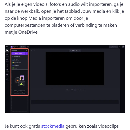
Als je je eigen video's, foto's en audio wilt importeren, ga je 
naar de werkbalk, open je het tabblad Jouw media en klik je 
op de knop Media importeren om door je 
computerbestanden te bladeren of verbinding te maken 
met je OneDrive.
Je kunt ook gratis 
stockmedia
 gebruiken zoals videoclips, 