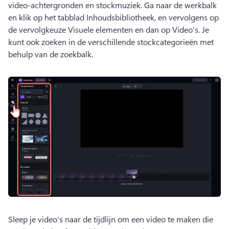
video-achtergronden en stockmuziek. 
Ga naar de werkbalk 
en klik op het tabblad Inhoudsbibliotheek, en vervolgens op 
de vervolgkeuze Visuele elementen en dan op Video's. 
Je 
kunt ook zoeken in de verschillende stockcategorieën met 
behulp van de zoekbalk.
Sleep je video's naar de tijdlijn om een video te maken die 