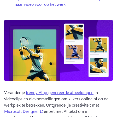
naar video voor op het werk
Verander je 
trendy AI-gegenereerde afbeeldingen
 in 
videoclips en diavoorstellingen om kijkers online of op de 
werkplek te betrekken. 
Ontgrendel je creativiteit met 
(opens in a new tab)
Microsoft Designer
en zet met AI tekst om in 