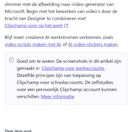
slimmer met de afbeelding-naar-video-generator van 
Microsoft. 
Begin met het bewerken van video's door de 
kracht van Designer te combineren met 
(opens in a new tab)
Clipchamp voor op het werk
. 
Blijf meer creatieve AI-werkstromen verkennen, zoals 
video-scripts maken met AI
, of 
AI-video-stickers maken
. 
Goed om te weten:
 De screenshots in dit artikel zijn 
gemaakt in ⁠ 
Clipchamp voor werkaccounts
. 
Dezelfde principes zijn van toepassing op 
Clipchamp voor schoolaccounts. 
De zelfstudies 
voor een persoonlijk Clipchamp-account kunnen 
verschillen. 
Meer informatie
. 
Deel deze post