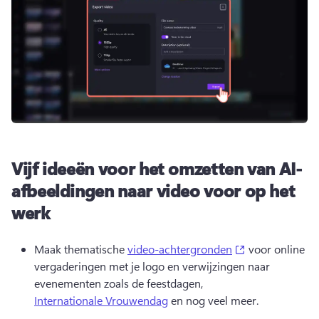
Vijf ideeën voor het omzetten van AI-
afbeeldingen naar video voor op het
werk
(opens in a ne
Maak thematische 
video-achtergronden
 voor online 
vergaderingen met je logo en verwijzingen naar 
evenementen zoals de feestdagen, 
Internationale Vrouwendag
 en nog veel meer. 