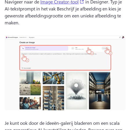
(opens in a new tab)
Navigeer naar de 
Image Creator-tool
 in Designer. 
Typ je 
AI-tekstprompt in het vak Beschrijf je afbeelding en kies je 
gewenste afbeeldingsgrootte om een unieke afbeelding te 
maken.
Je kunt ook door de ideeën-galerij bladeren om een scala 
aan generatieve AI-kunststijlen te vinden. 
Beweeg over een 