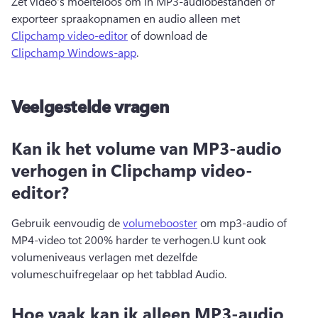
Zet video's moeiteloos om in MP3-audiobestanden of 
exporteer spraakopnamen en audio alleen met 
Clipchamp video-editor
 of download de 
Clipchamp Windows-app
.
Veelgestelde vragen
Kan ik het volume van MP3-audio
verhogen in Clipchamp video-
editor?
Gebruik eenvoudig de 
volumebooster
 om mp3-audio of 
MP4-video tot 200% harder te verhogen.
U kunt ook 
volumeniveaus verlagen met dezelfde 
volumeschuifregelaar op het tabblad Audio.
Hoe vaak kan ik alleen MP3-audio