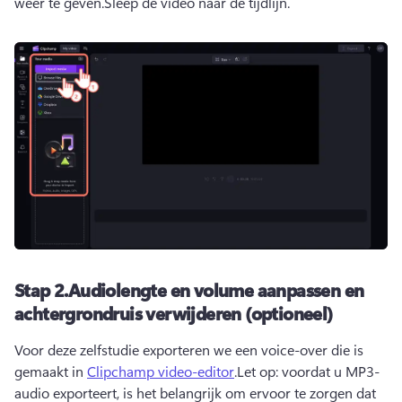
weer te geven.Sleep de video naar de tijdlijn.
Stap 2.Audiolengte en volume aanpassen en
achtergrondruis verwijderen (optioneel)
Voor deze zelfstudie exporteren we een voice-over die is 
gemaakt in 
Clipchamp video-editor
.Let op: voordat u MP3-
audio exporteert, is het belangrijk om ervoor te zorgen dat 