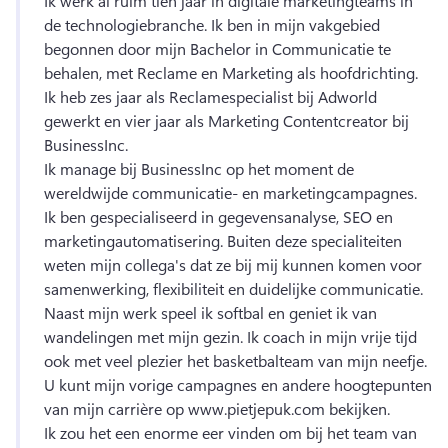
Ik werk al ruim tien jaar in digitale marketingteams in 
de technologiebranche. 
Ik ben in mijn vakgebied 
begonnen door mijn Bachelor in Communicatie te 
behalen, met Reclame en Marketing als hoofdrichting. 
Ik heb zes jaar als Reclamespecialist bij Adworld 
gewerkt en vier jaar als Marketing Contentcreator bij 
BusinessInc.
Ik manage bij BusinessInc op het moment de 
wereldwijde communicatie- en marketingcampagnes. 
Ik ben gespecialiseerd in gegevensanalyse, SEO en 
marketingautomatisering. 
Buiten deze specialiteiten 
weten mijn collega's dat ze bij mij kunnen komen voor 
samenwerking, flexibiliteit en duidelijke communicatie.
Naast mijn werk speel ik softbal en geniet ik van 
wandelingen met mijn gezin. 
Ik coach in mijn vrije tijd 
ook met veel plezier het basketbalteam van mijn neefje.
U kunt mijn vorige campagnes en andere hoogtepunten 
van mijn carrière op www.pietjepuk.com bekijken.
Ik zou het een enorme eer vinden om bij het team van 