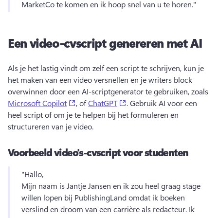
MarketCo te komen en ik hoop snel van u te horen."
Een video-cvscript genereren met AI
Als je het lastig vindt om zelf een script te schrijven, kun je 
het maken van een video versnellen en je writers block 
overwinnen door een AI-scriptgenerator te gebruiken, zoals 
(opens in a new tab)
(opens in a new tab)
Microsoft Copilot
, of 
ChatGPT
. 
Gebruik AI voor een 
heel script of om je te helpen bij het formuleren en 
structureren van je video. 
Voorbeeld video's-cvscript voor studenten
"Hallo,
Mijn naam is Jantje Jansen en ik zou heel graag stage 
willen lopen bij PublishingLand omdat ik boeken 
verslind en droom van een carrière als redacteur. 
Ik 