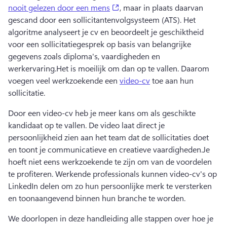
(opens in a new tab)
nooit gelezen door een mens
, maar in plaats daarvan 
gescand door een sollicitantenvolgsysteem (ATS). 
Het 
algoritme analyseert je cv en beoordeelt je geschiktheid 
voor een sollicitatiegesprek op basis van belangrijke 
gegevens zoals diploma's, vaardigheden en 
werkervaring.
Het is moeilijk om dan op te vallen. 
Daarom 
voegen veel werkzoekende een 
video-cv
 toe aan hun 
sollicitatie. 
Door een video-cv heb je meer kans om als geschikte 
kandidaat op te vallen. 
De video laat direct je 
persoonlijkheid zien aan het team dat de sollicitaties doet 
en toont je communicatieve en creatieve vaardigheden.
Je 
hoeft niet eens werkzoekende te zijn om van de voordelen 
te profiteren. 
Werkende professionals kunnen video-cv's op 
LinkedIn delen om zo hun persoonlijke merk te versterken 
en toonaangevend binnen hun branche te worden. 
We doorlopen in deze handleiding alle stappen over hoe je 