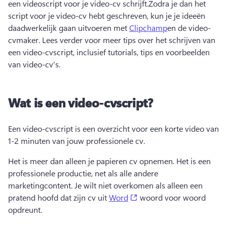
een videoscript voor je video-cv schrijft.
Zodra je dan het 
script voor je video-cv hebt geschreven, kun je je ideeën 
daadwerkelijk gaan uitvoeren met 
Clipchamp
en de video-
cvmaker. 
Lees verder voor meer tips over het schrijven van 
een video-cvscript, inclusief tutorials, tips en voorbeelden 
van video-cv's. 
Wat is een video-cvscript?
Een video-cvscript is een overzicht voor een korte video van 
1-2 minuten van jouw professionele cv. 
Het is meer dan alleen je papieren cv opnemen. 
Het is een 
professionele productie, net als alle andere 
marketingcontent. 
Je wilt niet overkomen als alleen een 
(opens in a new tab)
pratend hoofd dat zijn cv uit 
Word
 woord voor woord 
opdreunt. 